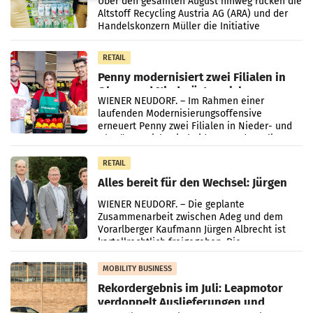
Über den gesamten August hinweg rücken die
Altstoff Recycling Austria AG (ARA) und der
Handelskonzern Müller die Initiative
„Kreislauf-Helden“ in allen österreichischen
Müller-Filialen
RETAIL
Penny modernisiert zwei Filialen in
Ober- und Niederösterreich
WIENER NEUDORF. – Im Rahmen einer
laufenden Modernisierungsoffensive
erneuert Penny zwei Filialen in Nieder- und
Oberösterreich. Die beiden Standorte liegen
in Haag sowie im rund
RETAIL
Alles bereit für den Wechsel: Jürgen
Albrecht setzt ab 1.1.2027 auf Adeg
WIENER NEUDORF. – Die geplante
Zusammenarbeit zwischen Adeg und dem
Vorarlberger Kaufmann Jürgen Albrecht ist
kartellrechtlich freigegeben: Die
Bundeswettbewerbsbehörde und der
Bundeskartellanwalt
MOBILITY BUSINESS
Rekordergebnis im Juli: Leapmotor
verdoppelt Auslieferungen und