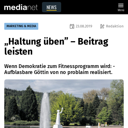
menu
NEWS
Menü
event
draw
23.08.2019
Redaktion
MARKETING & MEDIA
„Haltung üben” – Beitrag
leisten
Wenn Demokratie zum Fitnessprogramm wird: ­
Aufblasbare Göttin von no problaim realisiert.