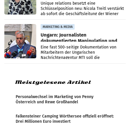
Geschäftsleitung
Unique relations besetzt eine
Schlüsselposition neu: Nicola Treitl verstärkt
ab sofort die Geschäftsleitung der Wiener
PR-Agentur an der Seite von Josef Kalina und
Anna Kalina-Mahr.
MARKETING & MEDIA
Ungarn: Journalisten
dokumentierten Manipulation und
Zensur
Eine fast 500-seitige Dokumentation von
Mitarbeitern der Ungarischen
Nachrichtenagentur MTI soll die
systematische Nachrichten-Manipulation und
Zensur bei der Agentur während der Zeit
Meistgelesene Artikel
Personalwechsel im Marketing von Penny
Österreich und Rewe Großhandel
Falkensteiner Camping Wörthersee offiziell eröffnet:
Drei Millionen Euro investiert