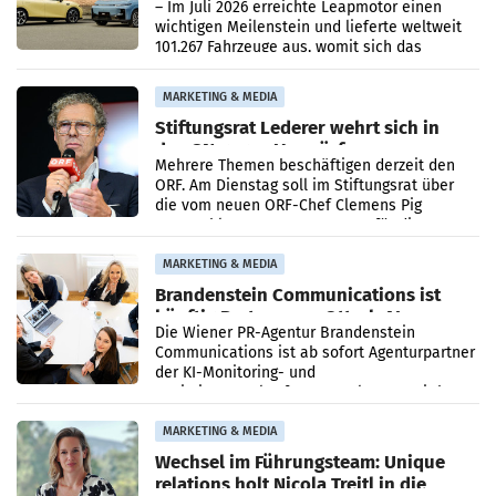
überschreitet die 100.000er-Marke
– Im Juli 2026 erreichte Leapmotor einen
wichtigen Meilenstein und lieferte weltweit
101.267 Fahrzeuge aus, womit sich das
Ergebnis gegenüber Juli 2025 mehr als
verdoppelte (+102
MARKETING & MEDIA
Stiftungsrat Lederer wehrt sich in
den SN gegen Vorwürfe
Mehrere Themen beschäftigen derzeit den
ORF. Am Dienstag soll im Stiftungsrat über
die vom neuen ORF-Chef Clemens Pig
vorgeschlagenen Besetzungen für die
Direktionen abgestimmt werden.
MARKETING & MEDIA
Brandenstein Communications ist
künftig Partner von OtterlyAI
Die Wiener PR-Agentur Brandenstein
Communications ist ab sofort Agenturpartner
der KI-Monitoring- und
Optimierungsplattform OtterlyAI. Damit baut
die Agentur ihr Leistungsportfolio
MARKETING & MEDIA
Wechsel im Führungsteam: Unique
relations holt Nicola Treitl in die