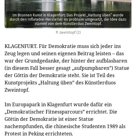
Im Brunnen Kunst in Klagenfurt: Das Projekt „Haltung üben” wurde
durch den Inflatable-Hersteller no problaim umgesetzt, die Idee dazu
stammt von dem Künstlerduo Zweintopf.
© zweintopf (2)
KLAGENFURT. Für Demokratie muss sich jeder ins
Zeug legen und seinen eigenen Beitrag leisten – das
war der Grundgedanke, der hinter der aufblasbaren
(in diesem Fall besser gesagt „aufpumpbaren”) Statue
der Göttin der Demokratie steht. Sie ist Teil des
Kunstprojekts „Haltung üben” des Künstlerduos
Zweintopf.
Im Europapark in Klagenfurt wurde dafür ein
„Demokratischer Fitnessparcours” errichtet. Die
Göttin der Demokratie ist einer Statue
nachempfunden, die chinesische Studenten 1989 als
Protest in Peking errichteten.