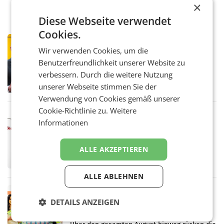
×
Diese Webseite verwendet
Cookies.
PRIMENEWS
Wir verwenden Cookies, um die
Österreichische Post: Umsatzplus im
ersten Halbjahr trotz schwachem
Benutzerfreundlichkeit unserer Website zu
Briefgeschäft
verbessern. Durch die weitere Nutzung
WIEN Die Österreichische Post AG hat im
ersten Halbjahr 2026 einen Konzernumsatz
unserer Webseite stimmen Sie der
von 1.544,0 Mio. EUR erwirtschaftet, was
Verwendung von Cookies gemäß unserer
einem Plus von 3,8 Prozent gegenüber dem
Cookie-Richtlinie zu.
Weitere
Vergleichszeitraum
MARKETING & MEDIA
Informationen
ProSiebenSat.1 spart und macht
überraschend viel Gewinn
UNTERFÖHRING/MAILAND/AMSTERDAM. Der
ALLE AKZEPTIEREN
Fernsehkonzern ProSiebenSat.1 hat im
Frühjahr dank Kostensenkungen operativ
wieder Gewinn gemacht und die
ALLE ABLEHNEN
Markterwartung deutlich übertroffen.
RETAIL
DETAILS ANZEIGEN
Eine Bühne für Zirkularität: ARA und
Müller informieren am POS über
Kreislauffähigkeit