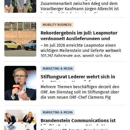
Zusammenarbeit zwischen Adeg und dem
Vorarlberger Kaufmann Jürgen Albrecht ist
kartellrechtlich freigegeben: Die
Bundeswettbewerbsbehörde und der
Bundeskartellanwalt
MOBILITY BUSINESS
Rekordergebnis im Juli: Leapmotor
verdoppelt Auslieferungen und
überschreitet die 100.000er-Marke
– Im Juli 2026 erreichte Leapmotor einen
wichtigen Meilenstein und lieferte weltweit
101.267 Fahrzeuge aus, womit sich das
Ergebnis gegenüber Juli 2025 mehr als
verdoppelte (+102
MARKETING & MEDIA
Stiftungsrat Lederer wehrt sich in
den SN gegen Vorwürfe
Mehrere Themen beschäftigen derzeit den
ORF. Am Dienstag soll im Stiftungsrat über
die vom neuen ORF-Chef Clemens Pig
vorgeschlagenen Besetzungen für die
Direktionen abgestimmt werden.
MARKETING & MEDIA
Brandenstein Communications ist
künftig Partner von OtterlyAI