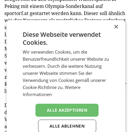
Peking mit einem Olympia-Sonderkanal auf
sportorf.at gestartet werden kann. Dieser soll ähnlich
wie der Newsroom als zusätzliches Feature aufgebaut
×
sein. Im Rahmen des Sport Screens werden
Diese Webseite verwendet
Livestreams und Videoclips zur Verfügung gestellt.
Die Highlights der Olympia-Nächte werden am
Cookies.
Morgen zum Nachschauen angeboten. Auch das
Wir verwenden Cookies, um die
Soundmodul, die Weiterentwicklung der Radiothek,
Benutzerfreundlichkeit unserer Website zu
wird im ersten Halbjahr gestartet werden können –
verbessern. Durch die weitere Nutzung
verfügbar als App und Web-Angebote. Das umfasst
unserer Webseite stimmen Sie der
zunächst die Inhalte aller nationalen und regionalen
Verwendung von Cookies gemäß unserer
Radioredaktionen als On-Demand-Audio, Radiosender
Cookie-Richtlinie zu.
Weitere
live oder zum Nachhören, Podcasts und Radioarchive.
Informationen
Das ORF-Player-Modul "Topos" erläutert Kernthemen
ALLE AKZEPTIEREN
des öffentlich-rechtlichen Anbieters wie Kultur,
Wissenschaft und Religion und verbindet Elemente
aus Online, TV und Radio sowie Podcasts und Live-
ALLE ABLEHNEN