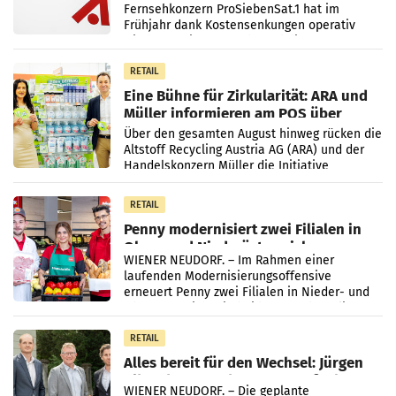
Fernsehkonzern ProSiebenSat.1 hat im
Frühjahr dank Kostensenkungen operativ
wieder Gewinn gemacht und die
Markterwartung deutlich übertroffen.
RETAIL
Eine Bühne für Zirkularität: ARA und
Müller informieren am POS über
Kreislauffähigkeit
Über den gesamten August hinweg rücken die
Altstoff Recycling Austria AG (ARA) und der
Handelskonzern Müller die Initiative
„Kreislauf-Helden“ in allen österreichischen
Müller-Filialen
RETAIL
Penny modernisiert zwei Filialen in
Ober- und Niederösterreich
WIENER NEUDORF. – Im Rahmen einer
laufenden Modernisierungsoffensive
erneuert Penny zwei Filialen in Nieder- und
Oberösterreich. Die beiden Standorte liegen
in Haag sowie im rund
RETAIL
Alles bereit für den Wechsel: Jürgen
Albrecht setzt ab 1.1.2027 auf Adeg
WIENER NEUDORF. – Die geplante