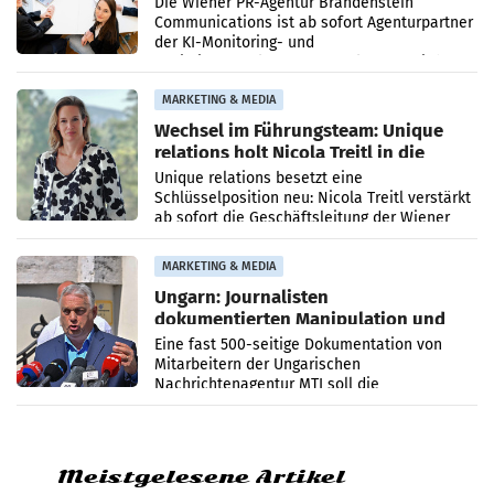
Die Wiener PR-Agentur Brandenstein
Communications ist ab sofort Agenturpartner
der KI-Monitoring- und
Optimierungsplattform OtterlyAI. Damit baut
die Agentur ihr Leistungsportfolio
MARKETING & MEDIA
Wechsel im Führungsteam: Unique
relations holt Nicola Treitl in die
Geschäftsleitung
Unique relations besetzt eine
Schlüsselposition neu: Nicola Treitl verstärkt
ab sofort die Geschäftsleitung der Wiener
PR-Agentur an der Seite von Josef Kalina und
Anna Kalina-Mahr.
MARKETING & MEDIA
Ungarn: Journalisten
dokumentierten Manipulation und
Zensur
Eine fast 500-seitige Dokumentation von
Mitarbeitern der Ungarischen
Nachrichtenagentur MTI soll die
systematische Nachrichten-Manipulation und
Zensur bei der Agentur während der Zeit
Meistgelesene Artikel