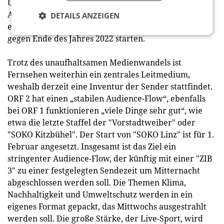
Übertragungen in einer neuen Form. Das
Angebotskonzept wurde von der KommAustria nach
DETAILS ANZEIGEN
eineinhalbjähriger Prüfung genehmigt und wird
gegen Ende des Jahres 2022 starten.
Trotz des unaufhaltsamen Medienwandels ist
Fernsehen weiterhin ein zentrales Leitmedium,
weshalb derzeit eine Inventur der Sender stattfindet.
ORF 2 hat einen „stabilen Audience-Flow“, ebenfalls
bei ORF 1 funktionieren „viele Dinge sehr gut“, wie
etwa die letzte Staffel der "Vorstadtweiber" oder
"SOKO Kitzbühel". Der Start von "SOKO Linz" ist für 1.
Februar angesetzt. Insgesamt ist das Ziel ein
stringenter Audience-Flow, der künftig mit einer "ZIB
3" zu einer festgelegten Sendezeit um Mitternacht
abgeschlossen werden soll. Die Themen Klima,
Nachhaltigkeit und Umweltschutz werden in ein
eigenes Format gepackt, das Mittwochs ausgestrahlt
werden soll. Die große Stärke, der Live-Sport, wird