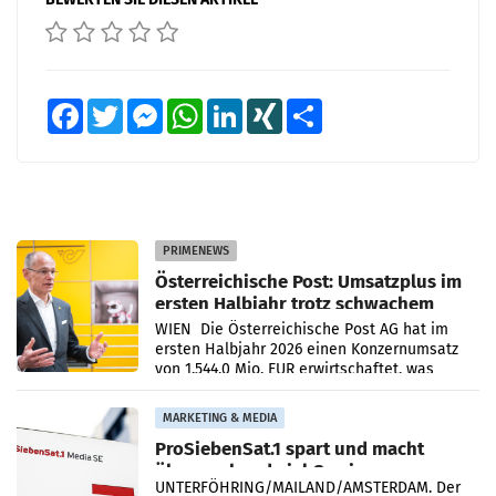
Facebook
Twitter
Messenger
WhatsApp
LinkedIn
XING
Teilen
PRIMENEWS
Österreichische Post: Umsatzplus im
ersten Halbjahr trotz schwachem
Briefgeschäft
WIEN Die Österreichische Post AG hat im
ersten Halbjahr 2026 einen Konzernumsatz
von 1.544,0 Mio. EUR erwirtschaftet, was
einem Plus von 3,8 Prozent gegenüber dem
Vergleichszeitraum
MARKETING & MEDIA
ProSiebenSat.1 spart und macht
überraschend viel Gewinn
UNTERFÖHRING/MAILAND/AMSTERDAM. Der