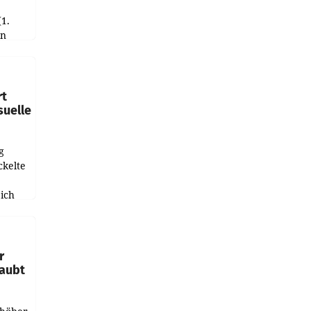
(1.
in
haftet.
leich
rt
suelle
g
ckelte
ich
e
r
laubt