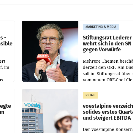
MARKETING & MEDIA
s -
Stiftungsrat Lederer
nsible
wehrt sich in den SN
gegen Vorwürfe
ert
Mehrere Themen beschä
f, im
derzeit den ORF. Am Die
soll im Stiftungsrat über 
as
vom neuen ORF-Chef Cl
chefs
Pig vorgeschlagenen
istian
Besetzungen für die
RETAIL
Direktionen abgestimmt
werden.
wegte
voestalpine verzeic
im
solides erstes Quart
und steigert EBITDA
Der voestalpine-Konzern