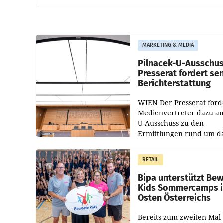
MARKETING & MEDIA
Pilnacek-U-Ausschus
Presserat fordert se
Berichterstattung
WIEN Der Presserat ford
Medienvertreter dazu au
U-Ausschuss zu den
Ermittlungen rund um d
Ableben des Ex-Sektions
im Justizministerium, Chr
RETAIL
Pilnacek, auf sensible
Bipa unterstützt Be
Kids Sommercamps 
Osten Österreichs
Bereits zum zweiten Mal