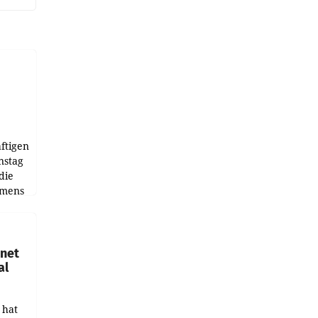
ftigen
nstag
die
emens
hnet
al
 hat