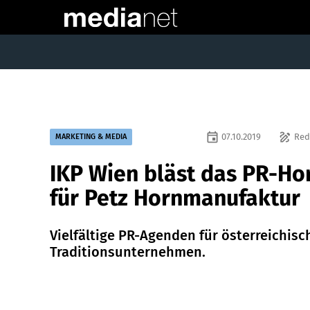
event
draw
07.10.2019
Red
MARKETING & MEDIA
IKP Wien bläst das PR-Ho
für Petz Hornmanufaktur
Vielfältige PR-Agenden für österreichisc
Traditionsunternehmen.