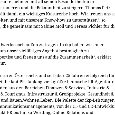
onsunternehmen mit all seinen Besonderheiten in
tionieren und die Bekanntheit zu steigern. Thomas Petz
hält damit ein wichtiges Kulturerbe hoch. Wir freuen uns s
eiten und mit unserem Know-how zu unterstützen“, so
, die gemeinsam mit Sabine Moll und Teresa Pichler für di
ndwerks nach außen zu tragen. In ikp haben wir einen
um unser vielfältiges Angebot bestmöglich zu
ertise und freuen uns auf die Zusammenarbeit“, erklärt
ur.
nturen Österreichs und seit über 25 Jahren erfolgreich für
et die laut PR-Ranking viertgrößte heimische PR-Agentur i
den aus den Bereichen Finanzen & Services, Industrie &
 & Tourismus, Infrastruktur & Großprojekte, Gesundheit &
t und Bauen.Wohnen.Leben. Die Palette der ikp-Leistungen
Kommunikationsmanagements, von der CI- und CD-Entwickl
t-PR bis hin zu Wording, Online Relations und