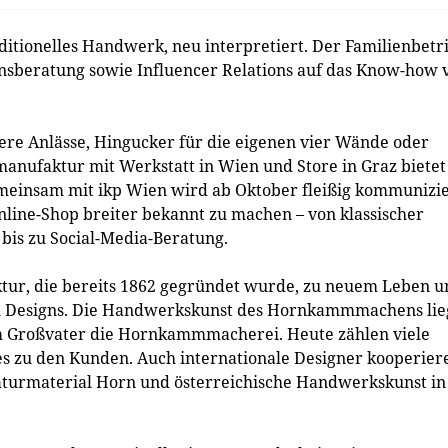
itionelles Handwerk, neu interpretiert. Der Familienbetr
nsberatung sowie Influencer Relations auf das Know-how 
ere Anlässe, Hingucker für die eigenen vier Wände oder
manufaktur mit Werkstatt in Wien und Store in Graz bietet
einsam mit ikp Wien wird ab Oktober fleißig kommunizie
ine-Shop breiter bekannt zu machen – von klassischer
bis zu Social-Media-Beratung.
ur, die bereits 1862 gegründet wurde, zu neuem Leben u
en Designs. Die Handwerkskunst des Hornkammmachens lie
em Großvater die Hornkammmacherei. Heute zählen viele
s zu den Kunden. Auch internationale Designer kooperier
Naturmaterial Horn und österreichische Handwerkskunst in