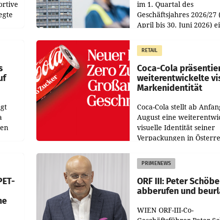
ortive
im 1. Quartal des
egte
Geschäftsjahres 2026/27 
April bis 30. Juni 2026) e
aten
solides Ergebnis erwirtsc
 das
Der Umsatz stieg im Verg
RETAIL
wie
zur Vorjahresperiode
s
Coca-Cola präsentie
uf
weiterentwickelte vi
Markenidentität
gt
Coca-Cola stellt ab Anfan
a
August eine weiterentwi
nen
visuelle Identität seiner
Verpackungen in Österre
 den
vor. Im Mittelpunkt des
ens
Redesigns stehen zentral
PRIMENEWS
ozent
Gestaltungselemente
PET-
ORF III: Peter Schöbe
abberufen und beur
he
WIEN ORF-III-Co-