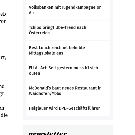
Volksbanken mit Jugendkampagne on
Air
ieb
von
Tchibo bringt Ube-Trend nach
Österreich
Best Lunch zeichnet beliebte
Mittagslokale aus
rt,
EU AI-Act: Seit gestern muss KI sich
outen
nd
McDonald’s baut neues Restaurant in
gt
Waidhofen/Ybbs
en
Heiglauer wird DPD-Geschäftsführer
 die
newsletter