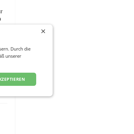
er
n
×
sern. Durch die
äß unserer
KZEPTIEREN