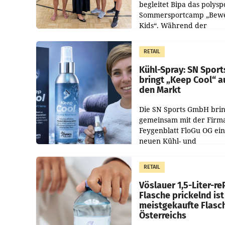
begleitet Bipa das polysp
Sommersportcamp „Bew
Kids“. Während der
Campwochen in den Mon
Juli und August versorgt
RETAIL
Unternehmen Kinder so
Kühl-Spray: SN Sport
bringt „Keep Cool“ a
den Markt
Die SN Sports GmbH brin
gemeinsam mit der Firm
Feygenblatt FloGu OG ei
neuen Kühl- und
Regenerations-Spray auf
Markt. Das Produkt nam
RETAIL
„Keep Cool“ ist zu 100 Pr
Vöslauer 1,5-Liter-re
Flasche prickelnd ist
meistgekaufte Flasc
Österreichs