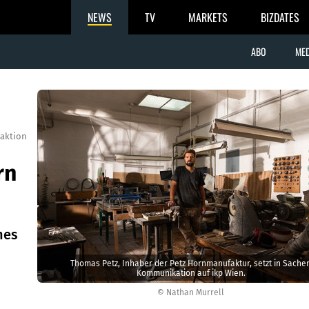
NEWS
TV
MARKETS
BIZDATES
ABO
MED
aktion
rn
hes
Thomas Petz, Inhaber der Petz Hornmanufaktur, setzt in Sache
Kommunikation auf ikp Wien.
© Nathan Murrell