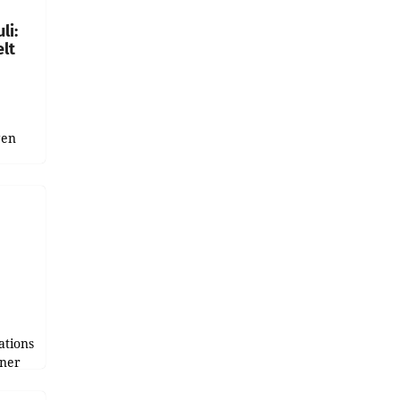
li:
lt
gen
uge
bnis
r als
tions
tner