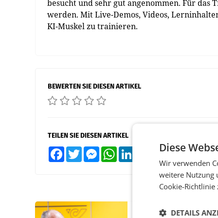
besucht und sehr gut angenommen. Für das Tra
werden. Mit Live-Demos, Videos, Lerninhalt
KI-Muskel zu trainieren.
BEWERTEN SIE DIESEN ARTIKEL
TEILEN SIE DIESEN ARTIKEL
Diese Webse
Facebook
Twitter
Messenger
WhatsApp
LinkedIn
XING
Teilen
Wir verwenden Co
weitere Nutzung 
Cookie-Richtlinie
DETAILS ANZ
PRIMENEWS