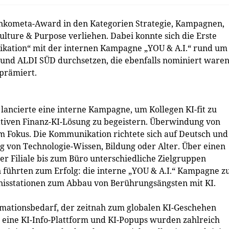
Inkometa-Award in den Kategorien Strategie, Kampagnen,
ulture & Purpose verliehen. Dabei konnte sich die Erste
kation“ mit der internen Kampagne „YOU & A.I.“ rund um
 und ALDI SÜD durchsetzen, die ebenfalls nominiert waren
prämiert.
 lancierte eine interne Kampagne, um Kollegen KI-fit zu
tiven Finanz-KI-Lösung zu begeistern. Überwindung von
m Fokus. Die Kommunikation richtete sich auf Deutsch und
g von Technologie-Wissen, Bildung oder Alter. Über einen
r Filiale bis zum Büro unterschiedliche Zielgruppen
führten zum Erfolg: die interne „YOU & A.I.“ Kampagne z
bnisstationen zum Abbau von Berührungsängsten mit KI.
mationsbedarf, der zeitnah zum globalen KI-Geschehen
, eine KI-Info-Plattform und KI-Popups wurden zahlreich