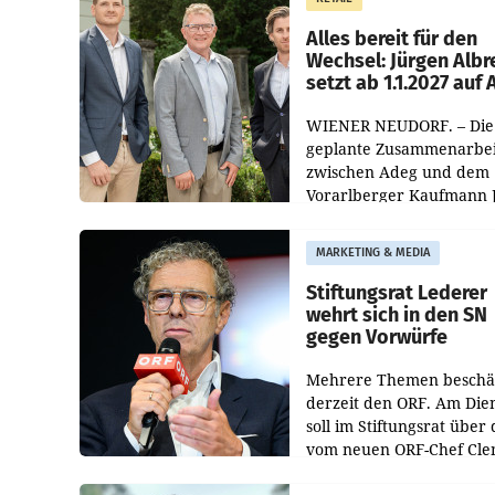
Helden“ in allen
österreichischen Müller-F
Alles bereit für den
Wechsel: Jürgen Albr
setzt ab 1.1.2027 auf
WIENER NEUDORF. – Die
geplante Zusammenarbei
zwischen Adeg und dem
Vorarlberger Kaufmann 
Albrecht ist kartellrechtl
freigegeben: Die
MARKETING & MEDIA
Bundeswettbewerbsbeh
und der Bundeskartellan
Stiftungsrat Lederer
wehrt sich in den SN
gegen Vorwürfe
Mehrere Themen beschä
derzeit den ORF. Am Die
soll im Stiftungsrat über 
vom neuen ORF-Chef Cl
Pig vorgeschlagenen