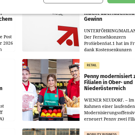
:
ProSiebenSat.1 spar
n
macht überraschend 
achem
Gewinn
UNTERFÖHRING/MAILA
e Post
Der Fernsehkonzern
hr 2026
ProSiebenSat.1 hat im F
n
dank Kostensenkungen
operativ wieder Gewinn
m Plus
gemacht und die
RETAIL
er
Markterwartung deutlic
übertroffen.
Penny modernisiert 
Filialen in Ober- und
m
Niederösterreich
WIENER NEUDORF. – Im
st
Rahmen einer laufenden
ff
Modernisierungsoffensiv
A)
erneuert Penny zwei Fili
Nieder- und Oberösterre
slauf-
Die beiden Standorte lie
MOBILITY BUSINESS