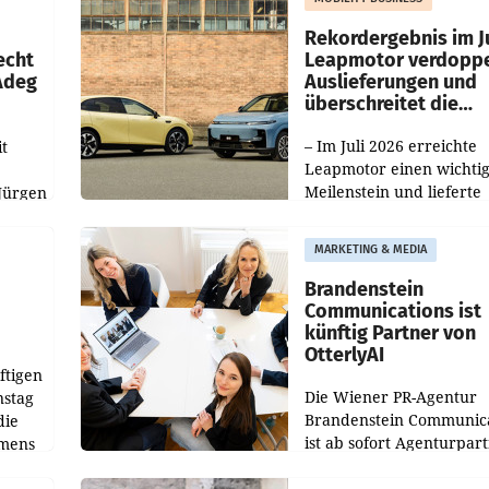
Haag sowie im rund
ilialen
Rekordergebnis im Ju
echt
Leapmotor verdoppe
 Adeg
Auslieferungen und
überschreitet die
100.000er-Marke
– Im Juli 2026 erreichte
t
Leapmotor einen wichti
Meilenstein und lieferte
Jürgen
weltweit 101.267 Fahrze
ich
aus, womit sich das Erge
MARKETING & MEDIA
gegenüber Juli 2025 meh
örde
verdoppelte (+102
walt
Brandenstein
Communications ist
künftig Partner von
OtterlyAI
ftigen
Die Wiener PR-Agentur
nstag
Brandenstein Communica
die
ist ab sofort Agenturpar
emens
der KI-Monitoring- und
Optimierungsplattform