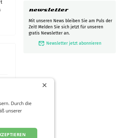
rt
n
newsletter
Mit unseren News bleiben Sie am Puls der
Zeit! Melden Sie sich jetzt für unseren
gratis Newsletter an.
mark_email_read
Newsletter jetzt abonnieren
×
sern. Durch die
äß unserer
KZEPTIEREN