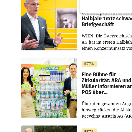
Österreichische Post
Umsatzplus im erste
Halbjahr trotz schw
Briefgeschäft
WIEN Die Österreichisch
AG hat im ersten Halbja
einen Konzernumsatz vo
1.544,0 Mio. EUR
erwirtschaftet, was eine
RETAIL
von 3,8 Prozent gegenüb
dem Vergleichszeitraum
Eine Bühne für
Zirkularität: ARA und
Müller informieren a
POS über
Kreislauffähigkeit
Über den gesamten Augu
hinweg rücken die Altsto
Recycling Austria AG (AR
und der Handelskonzern
Müller die Initiative „Krei
RETAIL