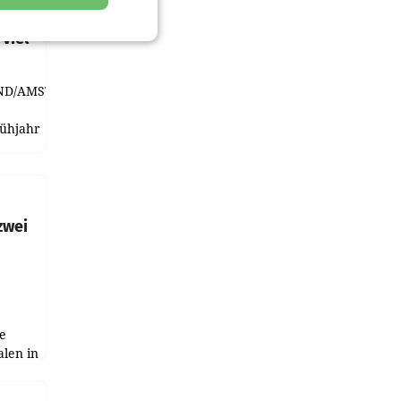
t und
viel
ND/AMSTERDAM.
rühjahr
h
zwei
e
alen in
ich.
gen in