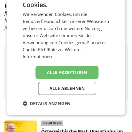
Cookies.
Willy Bauer war 20 Jahre lang Generalimporteur von
führenden Marken im Bereich Musikinstrumente und
Wir verwenden Cookies, um die
Musikelektronik für Österreich und Ungarn. Er gilt als
Benutzerfreundlichkeit unserer Website zu
profunder Kenner der heimischen Musikszene.
verbessern. Durch die weitere Nutzung
unserer Webseite stimmen Sie der
Verwendung von Cookies gemäß unserer
Cookie-Richtlinie zu.
Weitere
Informationen
BEWERTEN SIE DIESEN ARTIKEL
ALLE AKZEPTIEREN
Facebook
Twitter
Messenger
WhatsApp
LinkedIn
XING
Teilen
ALLE ABLEHNEN
DETAILS ANZEIGEN
PRIMENEWS
Österreichische Post: Umsatzplus im