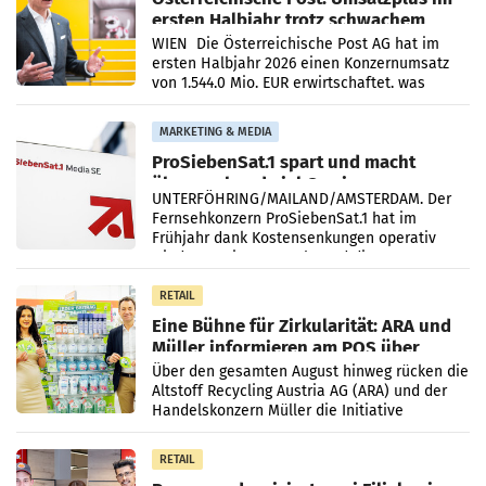
ersten Halbjahr trotz schwachem
Briefgeschäft
WIEN Die Österreichische Post AG hat im
ersten Halbjahr 2026 einen Konzernumsatz
von 1.544,0 Mio. EUR erwirtschaftet, was
einem Plus von 3,8 Prozent gegenüber dem
Vergleichszeitraum
MARKETING & MEDIA
ProSiebenSat.1 spart und macht
überraschend viel Gewinn
UNTERFÖHRING/MAILAND/AMSTERDAM. Der
Fernsehkonzern ProSiebenSat.1 hat im
Frühjahr dank Kostensenkungen operativ
wieder Gewinn gemacht und die
Markterwartung deutlich übertroffen.
RETAIL
Eine Bühne für Zirkularität: ARA und
Müller informieren am POS über
Kreislauffähigkeit
Über den gesamten August hinweg rücken die
Altstoff Recycling Austria AG (ARA) und der
Handelskonzern Müller die Initiative
„Kreislauf-Helden“ in allen österreichischen
Müller-Filialen
RETAIL