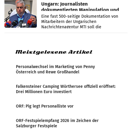
Ungarn: Journalisten
dokumentierten Manipulation und
Zensur
Eine fast 500-seitige Dokumentation von
Mitarbeitern der Ungarischen
Nachrichtenagentur MTI soll die
systematische Nachrichten-Manipulation und
Zensur bei der Agentur während der Zeit
Meistgelesene Artikel
Personalwechsel im Marketing von Penny
Österreich und Rewe Großhandel
Falkensteiner Camping Wörthersee offiziell eröffnet:
Drei Millionen Euro investiert
ORF: Pig legt Personalliste vor
ORF-Festspielempfang 2026 im Zeichen der
Salzburger Festspiele