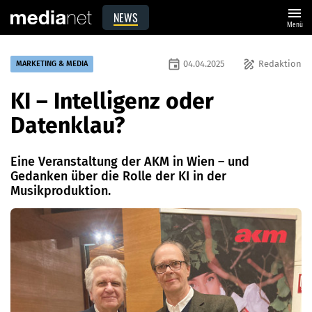
menu
NEWS
Menü
event
draw
04.04.2025
Redaktion
MARKETING & MEDIA
KI – Intelligenz oder
Datenklau?
Eine Veranstaltung der AKM in Wien – und
Gedanken über die Rolle der KI in der
Musikproduktion.