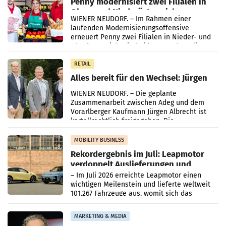
Penny modernisiert zwei Filialen in
Ober- und Niederösterreich
WIENER NEUDORF. – Im Rahmen einer
laufenden Modernisierungsoffensive
erneuert Penny zwei Filialen in Nieder- und
Oberösterreich. Die beiden Standorte liegen
in Haag sowie im rund
RETAIL
Alles bereit für den Wechsel: Jürgen
Albrecht setzt ab 1.1.2027 auf Adeg
WIENER NEUDORF. – Die geplante
Zusammenarbeit zwischen Adeg und dem
Vorarlberger Kaufmann Jürgen Albrecht ist
kartellrechtlich freigegeben: Die
Bundeswettbewerbsbehörde und der
Bundeskartellanwalt
MOBILITY BUSINESS
Rekordergebnis im Juli: Leapmotor
verdoppelt Auslieferungen und
überschreitet die 100.000er-Marke
– Im Juli 2026 erreichte Leapmotor einen
wichtigen Meilenstein und lieferte weltweit
101.267 Fahrzeuge aus, womit sich das
Ergebnis gegenüber Juli 2025 mehr als
verdoppelte (+102
MARKETING & MEDIA