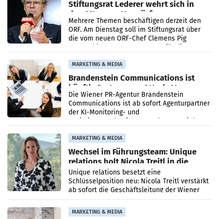
Stiftungsrat Lederer wehrt sich in
den SN gegen Vorwürfe
Mehrere Themen beschäftigen derzeit den
ORF. Am Dienstag soll im Stiftungsrat über
die vom neuen ORF-Chef Clemens Pig
vorgeschlagenen Besetzungen für die
Direktionen abgestimmt werden.
MARKETING & MEDIA
Brandenstein Communications ist
künftig Partner von OtterlyAI
Die Wiener PR-Agentur Brandenstein
Communications ist ab sofort Agenturpartner
der KI-Monitoring- und
Optimierungsplattform OtterlyAI. Damit baut
die Agentur ihr Leistungsportfolio
MARKETING & MEDIA
Wechsel im Führungsteam: Unique
relations holt Nicola Treitl in die
Geschäftsleitung
Unique relations besetzt eine
Schlüsselposition neu: Nicola Treitl verstärkt
ab sofort die Geschäftsleitung der Wiener
PR-Agentur an der Seite von Josef Kalina und
Anna Kalina-Mahr.
MARKETING & MEDIA