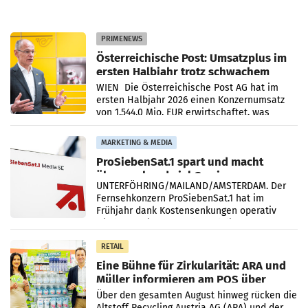
PRIMENEWS
Österreichische Post: Umsatzplus im
ersten Halbjahr trotz schwachem
Briefgeschäft
WIEN Die Österreichische Post AG hat im
ersten Halbjahr 2026 einen Konzernumsatz
von 1.544,0 Mio. EUR erwirtschaftet, was
einem Plus von 3,8 Prozent gegenüber dem
Vergleichszeitraum
MARKETING & MEDIA
ProSiebenSat.1 spart und macht
überraschend viel Gewinn
UNTERFÖHRING/MAILAND/AMSTERDAM. Der
Fernsehkonzern ProSiebenSat.1 hat im
Frühjahr dank Kostensenkungen operativ
wieder Gewinn gemacht und die
Markterwartung deutlich übertroffen.
RETAIL
Eine Bühne für Zirkularität: ARA und
Müller informieren am POS über
Kreislauffähigkeit
Über den gesamten August hinweg rücken die
Altstoff Recycling Austria AG (ARA) und der