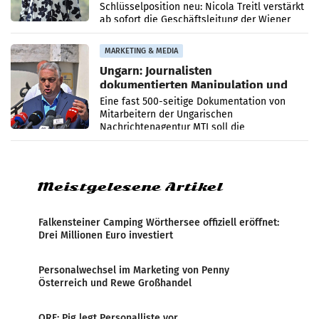
Schlüsselposition neu: Nicola Treitl verstärkt
ab sofort die Geschäftsleitung der Wiener
PR-Agentur an der Seite von Josef Kalina und
Anna Kalina-Mahr.
MARKETING & MEDIA
Ungarn: Journalisten
dokumentierten Manipulation und
Zensur
Eine fast 500-seitige Dokumentation von
Mitarbeitern der Ungarischen
Nachrichtenagentur MTI soll die
systematische Nachrichten-Manipulation und
Zensur bei der Agentur während der Zeit
Meistgelesene Artikel
Falkensteiner Camping Wörthersee offiziell eröffnet:
Drei Millionen Euro investiert
Personalwechsel im Marketing von Penny
Österreich und Rewe Großhandel
ORF: Pig legt Personalliste vor