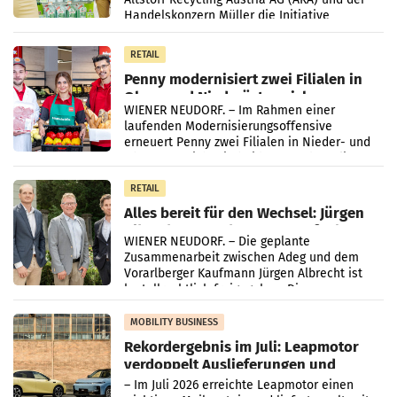
Handelskonzern Müller die Initiative
„Kreislauf-Helden“ in allen österreichischen
Müller-Filialen
RETAIL
Penny modernisiert zwei Filialen in
Ober- und Niederösterreich
WIENER NEUDORF. – Im Rahmen einer
laufenden Modernisierungsoffensive
erneuert Penny zwei Filialen in Nieder- und
Oberösterreich. Die beiden Standorte liegen
in Haag sowie im rund
RETAIL
Alles bereit für den Wechsel: Jürgen
Albrecht setzt ab 1.1.2027 auf Adeg
WIENER NEUDORF. – Die geplante
Zusammenarbeit zwischen Adeg und dem
Vorarlberger Kaufmann Jürgen Albrecht ist
kartellrechtlich freigegeben: Die
Bundeswettbewerbsbehörde und der
Bundeskartellanwalt
MOBILITY BUSINESS
Rekordergebnis im Juli: Leapmotor
verdoppelt Auslieferungen und
überschreitet die 100.000er-Marke
– Im Juli 2026 erreichte Leapmotor einen