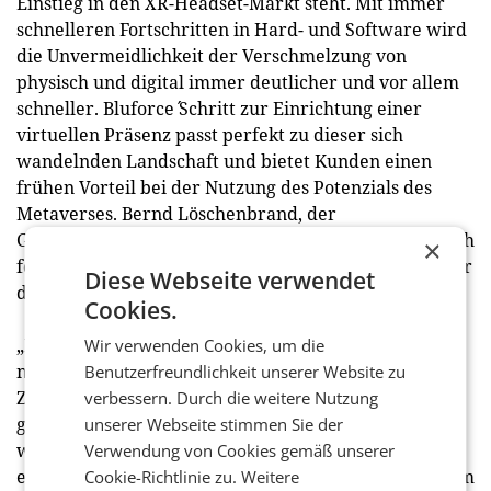
Einstieg in den XR-Headset-Markt steht. Mit immer
schnelleren Fortschritten in Hard- und Software wird
die Unvermeidlichkeit der Verschmelzung von
physisch und digital immer deutlicher und vor allem
schneller. Bluforce´ Schritt zur Einrichtung einer
virtuellen Präsenz passt perfekt zu dieser sich
wandelnden Landschaft und bietet Kunden einen
frühen Vorteil bei der Nutzung des Potenzials des
Metaverses. Bernd Löschenbrand, der
Geschäftsführer der Agentur Bluforce, erwartet durch
×
fortschrittliche Brillen den „Social Media Moment“ für
Diese Webseite verwendet
das Metaverse:
Cookies.
„Ein Großteil der Konsument:innen haben einfach
Wir verwenden Cookies, um die
noch keine Möglichkeit, daran teilzuhaben, weil die
Benutzerfreundlichkeit unserer Website zu
Zugangsbeschränkungen noch nicht aus dem Weg
verbessern. Durch die weitere Nutzung
geräumt sind. Wirklich interessant wird es dann,
unserer Webseite stimmen Sie der
wenn es dazu passende Brillen gibt. Da gibt es zwar
Verwendung von Cookies gemäß unserer
erste Ansätze, aber die haben einfach den Mainstream
Cookie-Richtlinie zu.
Weitere