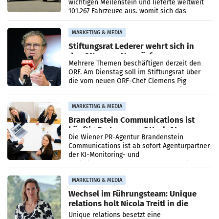
wichtigen Meilenstein und lieferte weltweit
101.267 Fahrzeuge aus, womit sich das
Ergebnis gegenüber Juli 2025 mehr als
verdoppelte (+102
MARKETING & MEDIA
Stiftungsrat Lederer wehrt sich in
den SN gegen Vorwürfe
Mehrere Themen beschäftigen derzeit den
ORF. Am Dienstag soll im Stiftungsrat über
die vom neuen ORF-Chef Clemens Pig
vorgeschlagenen Besetzungen für die
Direktionen abgestimmt werden.
MARKETING & MEDIA
Brandenstein Communications ist
künftig Partner von OtterlyAI
Die Wiener PR-Agentur Brandenstein
Communications ist ab sofort Agenturpartner
der KI-Monitoring- und
Optimierungsplattform OtterlyAI. Damit baut
die Agentur ihr Leistungsportfolio
MARKETING & MEDIA
Wechsel im Führungsteam: Unique
relations holt Nicola Treitl in die
Geschäftsleitung
Unique relations besetzt eine