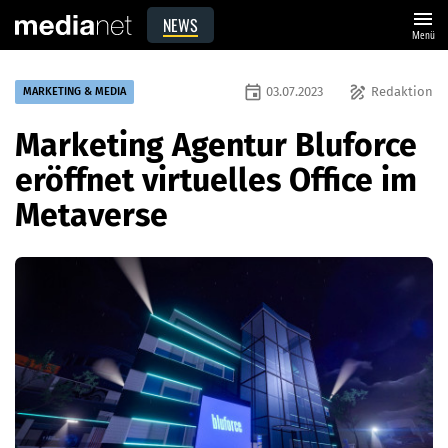
menu
NEWS
Menü
event
draw
03.07.2023
Redaktion
MARKETING & MEDIA
Marketing Agentur Bluforce
eröffnet virtuelles Office im
Metaverse