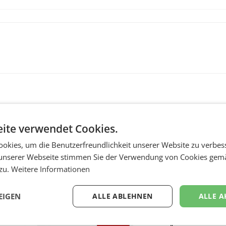
ite verwendet Cookies.
okies, um die Benutzerfreundlichkeit unserer Website zu verbes
unserer Webseite stimmen Sie der Verwendung von Cookies gem
 zu.
Weitere Informationen
MARKETING & MEDIA
:
ProSiebenSat.1 spar
EIGEN
ALLE ABLEHNEN
ALLE A
n
macht überraschend 
achem
Gewinn