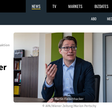
NEWS
TV
MARKETS
BIZDATES
ABO
MED
aktion
er
Martin Fleischhacker
© APA/Wiener Zeitung/Marion Pertschy