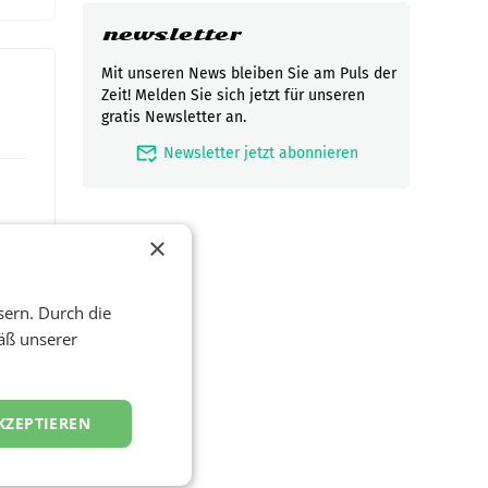
newsletter
Mit unseren News bleiben Sie am Puls der
Zeit! Melden Sie sich jetzt für unseren
gratis Newsletter an.
mark_email_read
Newsletter jetzt abonnieren
×
sern. Durch die
äß unserer
t und
KZEPTIEREN
viel