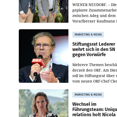
WIENER NEUDORF. – Die
geplante Zusammenarbei
zwischen Adeg und dem
Vorarlberger Kaufmann 
Albrecht ist kartellrechtl
freigegeben: Die
MARKETING & MEDIA
Bundeswettbewerbsbeh
und der Bundeskartellan
Stiftungsrat Lederer
wehrt sich in den SN
gegen Vorwürfe
Mehrere Themen beschä
derzeit den ORF. Am Die
soll im Stiftungsrat über 
vom neuen ORF-Chef Cl
Pig vorgeschlagenen
Besetzungen für die
MARKETING & MEDIA
Direktionen abgestimmt
werden.
Wechsel im
Führungsteam: Uniq
relations holt Nicola 