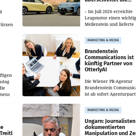
100.000er-Marke
– Im Juli 2026 erreichte
t
Leapmotor einen wichti
Meilenstein und lieferte
Jürgen
weltweit 101.267 Fahrze
ich
aus, womit sich das Erge
MARKETING & MEDIA
gegenüber Juli 2025 meh
örde
verdoppelte (+102
walt
Brandenstein
Communications ist
künftig Partner von
OtterlyAI
ftigen
Die Wiener PR-Agentur
nstag
Brandenstein Communica
die
ist ab sofort Agenturpar
emens
der KI-Monitoring- und
Optimierungsplattform
MARKETING & MEDIA
OtterlyAI. Damit baut di
Agentur ihr Leistungspor
Ungarn: Journalisten
ue
dokumentierten
Treitl
Manipulation und Ze