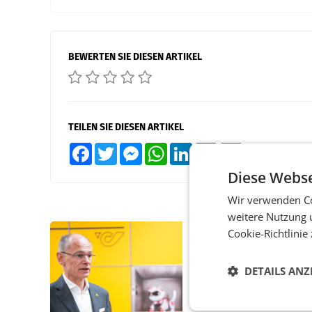
BEWERTEN SIE DIESEN ARTIKEL
TEILEN SIE DIESEN ARTIKEL
Facebook
Twitter
Messenger
WhatsApp
LinkedIn
XING
Teilen
Diese Webse
Wir verwenden Co
weitere Nutzung 
Cookie-Richtlinie
PRIMENEWS
Österreichische Post
DETAILS ANZ
Umsatzplus im erste
Halbjahr trotz schw
Briefgeschäft