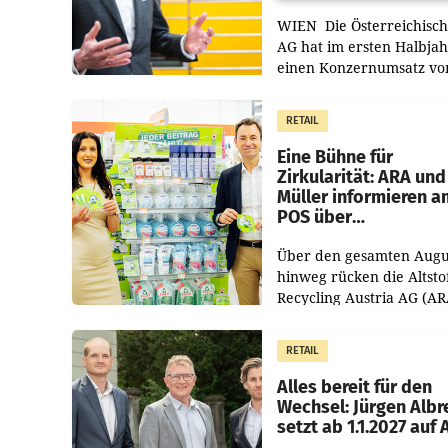
WIEN Die Österreichisch
AG hat im ersten Halbja
einen Konzernumsatz vo
1.544,0 Mio. EUR
erwirtschaftet, was eine
RETAIL
von 3,8 Prozent gegenüb
dem Vergleichszeitraum
Eine Bühne für
Zirkularität: ARA und
Müller informieren a
POS über
Kreislauffähigkeit
Über den gesamten Augu
hinweg rücken die Altsto
Recycling Austria AG (AR
und der Handelskonzern
Müller die Initiative „Krei
RETAIL
Helden“ in allen
österreichischen Müller-F
Alles bereit für den
Wechsel: Jürgen Albr
setzt ab 1.1.2027 auf