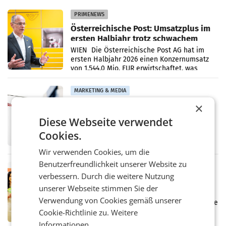
PRIMENEWS
Österreichische Post: Umsatzplus im
ersten Halbjahr trotz schwachem
Briefgeschäft
WIEN Die Österreichische Post AG hat im
ersten Halbjahr 2026 einen Konzernumsatz
von 1.544,0 Mio. EUR erwirtschaftet, was
einem Plus von 3,8 Prozent gegenüber dem
Vergleichszeitraum
MARKETING & MEDIA
ProSiebenSat.1 spart und macht
×
überraschend viel Gewinn
Diese Webseite verwendet
UNTERFÖHRING/MAILAND/AMSTERDAM. Der
Fernsehkonzern ProSiebenSat.1 hat im
Cookies.
Frühjahr dank Kostensenkungen operativ
wieder Gewinn gemacht und die
Wir verwenden Cookies, um die
Markterwartung deutlich übertroffen.
Benutzerfreundlichkeit unserer Website zu
RETAIL
verbessern. Durch die weitere Nutzung
Eine Bühne für Zirkularität: ARA und
unserer Webseite stimmen Sie der
Müller informieren am POS über
Verwendung von Cookies gemäß unserer
Kreislauffähigkeit
Über den gesamten August hinweg rücken die
Altstoff Recycling Austria AG (ARA) und der
Cookie-Richtlinie zu.
Weitere
Handelskonzern Müller die Initiative
Informationen