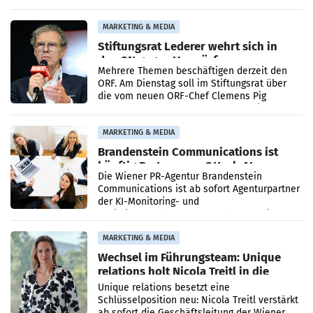
Ergebnis gegenüber Juli 2025 mehr als
verdoppelte (+102
MARKETING & MEDIA
Stiftungsrat Lederer wehrt sich in
den SN gegen Vorwürfe
Mehrere Themen beschäftigen derzeit den
ORF. Am Dienstag soll im Stiftungsrat über
die vom neuen ORF-Chef Clemens Pig
vorgeschlagenen Besetzungen für die
Direktionen abgestimmt werden.
MARKETING & MEDIA
Brandenstein Communications ist
künftig Partner von OtterlyAI
Die Wiener PR-Agentur Brandenstein
Communications ist ab sofort Agenturpartner
der KI-Monitoring- und
Optimierungsplattform OtterlyAI. Damit baut
die Agentur ihr Leistungsportfolio
MARKETING & MEDIA
Wechsel im Führungsteam: Unique
relations holt Nicola Treitl in die
Geschäftsleitung
Unique relations besetzt eine
Schlüsselposition neu: Nicola Treitl verstärkt
ab sofort die Geschäftsleitung der Wiener