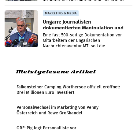
PR-Agentur an der Seite von Josef Kalina und
Anna Kalina-Mahr.
MARKETING & MEDIA
Ungarn: Journalisten
dokumentierten Manipulation und
Zensur
Eine fast 500-seitige Dokumentation von
Mitarbeitern der Ungarischen
Nachrichtenagentur MTI soll die
systematische Nachrichten-Manipulation und
Zensur bei der Agentur während der Zeit
Meistgelesene Artikel
Falkensteiner Camping Wörthersee offiziell eröffnet:
Drei Millionen Euro investiert
Personalwechsel im Marketing von Penny
Österreich und Rewe Großhandel
ORF: Pig legt Personalliste vor