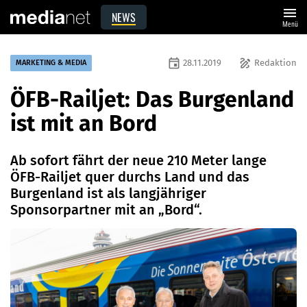
menu
NEWS
Menü
event
draw
28.11.2019
Redaktion
MARKETING & MEDIA
ÖFB-Railjet: Das Burgenland
ist mit an Bord
Ab sofort fährt der neue 210 Meter lange
ÖFB-Railjet quer durchs Land und das
Burgenland ist als langjähriger
Sponsorpartner mit an „Bord“.