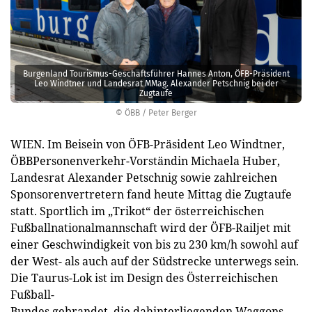
Burgenland Tourismus-Geschäftsführer Hannes Anton, ÖFB-Präsident
Leo Windtner und Landesrat MMag. Alexander Petschnig bei der
Zugtaufe
© ÖBB / Peter Berger
WIEN. Im Beisein von ÖFB-Präsident Leo Windtner,
ÖBBPersonenverkehr-Vorständin Michaela Huber,
Landesrat Alexander Petschnig sowie zahlreichen
Sponsorenvertretern fand heute Mittag die Zugtaufe
statt. Sportlich im „Trikot“ der österreichischen
Fußballnationalmannschaft wird der ÖFB-Railjet mit
einer Geschwindigkeit von bis zu 230 km/h sowohl auf
der West- als auch auf der Südstrecke unterwegs sein.
Die Taurus-Lok ist im Design des Österreichischen
Fußball-
Bundes gebrandet, die dahinterliegenden Waggons