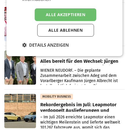
„Kreislauf-Helden“ in allen österreichischen
Müller-Filialen
RETAIL
ALLE AKZEPTIEREN
Penny modernisiert zwei Filialen in
Ober- und Niederösterreich
WIENER NEUDORF. – Im Rahmen einer
ALLE ABLEHNEN
laufenden Modernisierungsoffensive
erneuert Penny zwei Filialen in Nieder- und
Oberösterreich. Die beiden Standorte liegen
DETAILS ANZEIGEN
in Haag sowie im rund
RETAIL
Alles bereit für den Wechsel: Jürgen
Albrecht setzt ab 1.1.2027 auf Adeg
WIENER NEUDORF. – Die geplante
Zusammenarbeit zwischen Adeg und dem
Vorarlberger Kaufmann Jürgen Albrecht ist
kartellrechtlich freigegeben: Die
Bundeswettbewerbsbehörde und der
Bundeskartellanwalt
MOBILITY BUSINESS
Rekordergebnis im Juli: Leapmotor
verdoppelt Auslieferungen und
überschreitet die 100.000er-Marke
– Im Juli 2026 erreichte Leapmotor einen
wichtigen Meilenstein und lieferte weltweit
101.267 Fahrzeuge aus, womit sich das