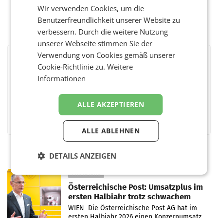
Wir verwenden Cookies, um die
Benutzerfreundlichkeit unserer Website zu
verbessern. Durch die weitere Nutzung
unserer Webseite stimmen Sie der
Verwendung von Cookies gemäß unserer
BEWERTEN SIE DIESEN ARTIKEL
Cookie-Richtlinie zu.
Weitere
Informationen
ALLE AKZEPTIEREN
Facebook
Twitter
Messenger
WhatsApp
LinkedIn
XING
Teilen
ALLE ABLEHNEN
DETAILS ANZEIGEN
PRIMENEWS
Österreichische Post: Umsatzplus im
ersten Halbjahr trotz schwachem
Briefgeschäft
WIEN Die Österreichische Post AG hat im
ersten Halbjahr 2026 einen Konzernumsatz