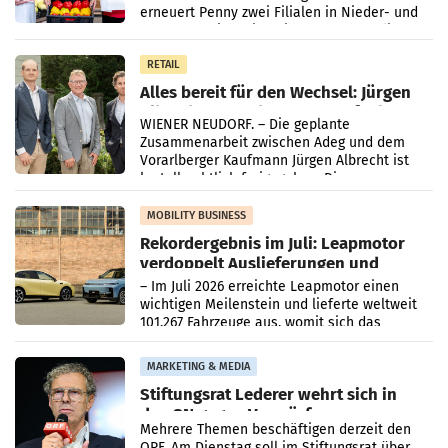
erneuert Penny zwei Filialen in Nieder- und
Oberösterreich. Die beiden Standorte liegen
in Haag sowie im rund
RETAIL
Alles bereit für den Wechsel: Jürgen
Albrecht setzt ab 1.1.2027 auf Adeg
WIENER NEUDORF. – Die geplante
Zusammenarbeit zwischen Adeg und dem
Vorarlberger Kaufmann Jürgen Albrecht ist
kartellrechtlich freigegeben: Die
Bundeswettbewerbsbehörde und der
Bundeskartellanwalt
MOBILITY BUSINESS
Rekordergebnis im Juli: Leapmotor
verdoppelt Auslieferungen und
überschreitet die 100.000er-Marke
– Im Juli 2026 erreichte Leapmotor einen
wichtigen Meilenstein und lieferte weltweit
101.267 Fahrzeuge aus, womit sich das
Ergebnis gegenüber Juli 2025 mehr als
verdoppelte (+102
MARKETING & MEDIA
Stiftungsrat Lederer wehrt sich in
den SN gegen Vorwürfe
Mehrere Themen beschäftigen derzeit den
ORF. Am Dienstag soll im Stiftungsrat über