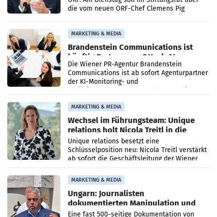
die vom neuen ORF-Chef Clemens Pig
vorgeschlagenen Besetzungen für die
Direktionen abgestimmt werden.
MARKETING & MEDIA
Brandenstein Communications ist
künftig Partner von OtterlyAI
Die Wiener PR-Agentur Brandenstein
Communications ist ab sofort Agenturpartner
der KI-Monitoring- und
Optimierungsplattform OtterlyAI. Damit baut
die Agentur ihr Leistungsportfolio
MARKETING & MEDIA
Wechsel im Führungsteam: Unique
relations holt Nicola Treitl in die
Geschäftsleitung
Unique relations besetzt eine
Schlüsselposition neu: Nicola Treitl verstärkt
ab sofort die Geschäftsleitung der Wiener
PR-Agentur an der Seite von Josef Kalina und
Anna Kalina-Mahr.
MARKETING & MEDIA
Ungarn: Journalisten
dokumentierten Manipulation und
Zensur
Eine fast 500-seitige Dokumentation von