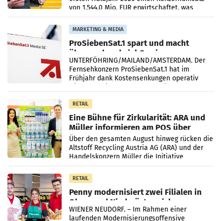
von 1.544,0 Mio. EUR erwirtschaftet, was
einem Plus von 3,8 Prozent gegenüber dem
Vergleichszeitraum
MARKETING & MEDIA
ProSiebenSat.1 spart und macht
überraschend viel Gewinn
UNTERFÖHRING/MAILAND/AMSTERDAM. Der
Fernsehkonzern ProSiebenSat.1 hat im
Frühjahr dank Kostensenkungen operativ
wieder Gewinn gemacht und die
Markterwartung deutlich übertroffen.
RETAIL
Eine Bühne für Zirkularität: ARA und
Müller informieren am POS über
Kreislauffähigkeit
Über den gesamten August hinweg rücken die
Altstoff Recycling Austria AG (ARA) und der
Handelskonzern Müller die Initiative
„Kreislauf-Helden“ in allen österreichischen
Müller-Filialen
RETAIL
Penny modernisiert zwei Filialen in
Ober- und Niederösterreich
WIENER NEUDORF. – Im Rahmen einer
laufenden Modernisierungsoffensive