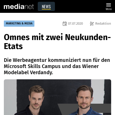
menu
NEWS
Menü
event
draw
07.07.2020
Redaktion
MARKETING & MEDIA
Omnes mit zwei Neukunden-
Etats
Die Werbeagentur kommuniziert nun für den
Microsoft Skills Campus und das Wiener
Modelabel Verdandy.