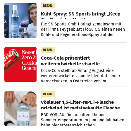
Vorjahresperiode
RETAIL
Kühl-Spray: SN Sports bringt „Keep
Cool“ auf den Markt
Die SN Sports GmbH bringt gemeinsam mit
der Firma Feygenblatt FloGu OG einen neuen
Kühl- und Regenerations-Spray auf den
Markt. Das Produkt namens „Keep Cool“ ist zu
100 Prozent
RETAIL
Coca-Cola präsentiert
weiterentwickelte visuelle
Markenidentität
Coca-Cola stellt ab Anfang August eine
weiterentwickelte visuelle Identität seiner
Verpackungen in Österreich vor. Im
Mittelpunkt des Redesigns stehen zentrale
Gestaltungselemente
RETAIL
Vöslauer 1,5-Liter-rePET-Flasche
prickelnd ist meistgekaufte Flasche
Österreichs
BAD VÖSLAU. Die anhaltend hohen
Sommertemperaturen im Juni und Juli haben
beim niederösterreichischen
Getränkehersteller Vöslauer zu deutlichen