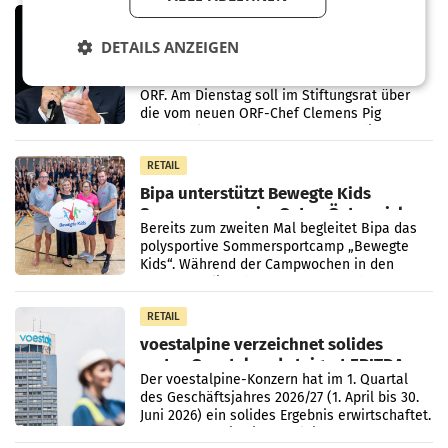
MARKETING & MEDIA
Stiftungsrat Lederer wehrt sich in
DETAILS ANZEIGEN
den SN gegen Vorwürfe
Mehrere Themen beschäftigen derzeit den
ORF. Am Dienstag soll im Stiftungsrat über
die vom neuen ORF-Chef Clemens Pig
vorgeschlagenen Besetzungen für die
Direktionen abgestimmt werden.
RETAIL
Bipa unterstützt Bewegte Kids
Sommercamps im Osten Österreichs
Bereits zum zweiten Mal begleitet Bipa das
polysportive Sommersportcamp „Bewegte
Kids“. Während der Campwochen in den
Monaten Juli und August versorgt das
Unternehmen Kinder sowie
RETAIL
voestalpine verzeichnet solides
erstes Quartal und steigert EBITDA
Der voestalpine-Konzern hat im 1. Quartal
des Geschäftsjahres 2026/27 (1. April bis 30.
Juni 2026) ein solides Ergebnis erwirtschaftet.
Der Umsatz stieg im Vergleich zur