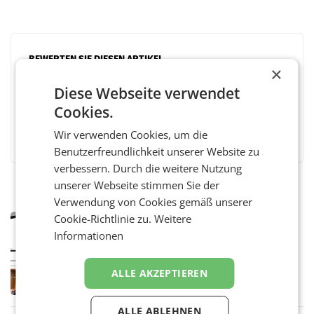
BEWERTEN SIE DIESEN ARTIKEL
×
Diese Webseite verwendet
Cookies.
Facebook
Twitter
Messenger
WhatsApp
LinkedIn
XING
Teilen
Wir verwenden Cookies, um die
Benutzerfreundlichkeit unserer Website zu
verbessern. Durch die weitere Nutzung
unserer Webseite stimmen Sie der
Verwendung von Cookies gemäß unserer
Cookie-Richtlinie zu.
Weitere
MARKETING & MEDIA
Informationen
Pilnacek-U-Ausschuss - Presserat
fordert sensible Berichterstattung
WIEN Der Presserat fordert Medienvertreter
ALLE AKZEPTIEREN
dazu auf, im U-Ausschuss zu den
Ermittlungen rund um das Ableben des Ex-
Sektionschefs im Justizministerium, Christian
ALLE ABLEHNEN
Pilnacek, auf sensible