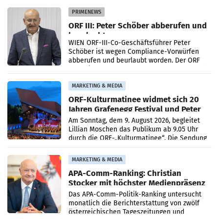
Absatzzuwächsen geführt. Während
PRIMENEWS
ORF III: Peter Schöber abberufen und
beurlaubt
WIEN ORF-III-Co-Geschäftsführer Peter
Schöber ist wegen Compliance-Vorwürfen
abberufen und beurlaubt worden. Der ORF
bestätigte gegenüber der APA entsprechende
Medienberichte.
MARKETING & MEDIA
ORF-Kulturmatinee widmet sich 20
Jahren Grafenegg Festival und Peter
Simonischek
Am Sonntag, dem 9. August 2026, begleitet
Lillian Moschen das Publikum ab 9.05 Uhr
durch die ORF-„Kulturmatinee“. Die Sendung
startet mit der Dokumentation „20 Jahre
Grafenegg
MARKETING & MEDIA
APA-Comm-Ranking: Christian
Stocker mit höchster Medienpräsenz
im Juli
Das APA-Comm-Politik-Ranking untersucht
monatlich die Berichterstattung von zwölf
österreichischen Tageszeitungen und