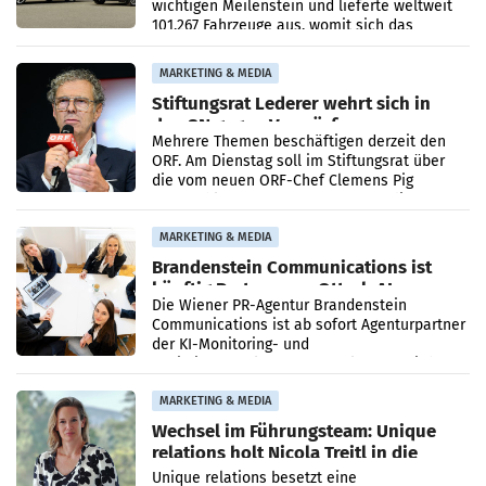
wichtigen Meilenstein und lieferte weltweit
101.267 Fahrzeuge aus, womit sich das
Ergebnis gegenüber Juli 2025 mehr als
verdoppelte (+102
MARKETING & MEDIA
Stiftungsrat Lederer wehrt sich in
den SN gegen Vorwürfe
Mehrere Themen beschäftigen derzeit den
ORF. Am Dienstag soll im Stiftungsrat über
die vom neuen ORF-Chef Clemens Pig
vorgeschlagenen Besetzungen für die
Direktionen abgestimmt werden.
MARKETING & MEDIA
Brandenstein Communications ist
künftig Partner von OtterlyAI
Die Wiener PR-Agentur Brandenstein
Communications ist ab sofort Agenturpartner
der KI-Monitoring- und
Optimierungsplattform OtterlyAI. Damit baut
die Agentur ihr Leistungsportfolio
MARKETING & MEDIA
Wechsel im Führungsteam: Unique
relations holt Nicola Treitl in die
Geschäftsleitung
Unique relations besetzt eine