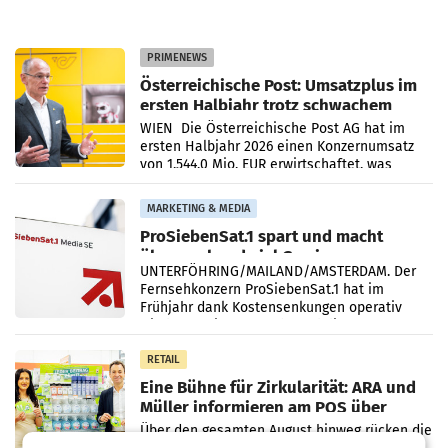
PRIMENEWS
Österreichische Post: Umsatzplus im
ersten Halbjahr trotz schwachem
Briefgeschäft
WIEN Die Österreichische Post AG hat im
ersten Halbjahr 2026 einen Konzernumsatz
von 1.544,0 Mio. EUR erwirtschaftet, was
einem Plus von 3,8 Prozent gegenüber dem
Vergleichszeitraum
MARKETING & MEDIA
ProSiebenSat.1 spart und macht
überraschend viel Gewinn
UNTERFÖHRING/MAILAND/AMSTERDAM. Der
Fernsehkonzern ProSiebenSat.1 hat im
Frühjahr dank Kostensenkungen operativ
wieder Gewinn gemacht und die
Markterwartung deutlich übertroffen.
RETAIL
Eine Bühne für Zirkularität: ARA und
Müller informieren am POS über
Kreislauffähigkeit
Über den gesamten August hinweg rücken die