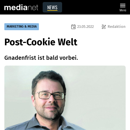
menu
NEWS
Menü
event
draw
23.05.2022
Redaktion
MARKETING & MEDIA
Post-Cookie Welt
Gnadenfrist ist bald vorbei.