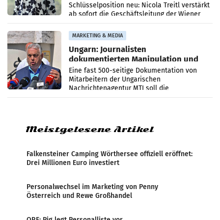
Schlüsselposition neu: Nicola Treitl verstärkt
ab sofort die Geschäftsleitung der Wiener
PR-Agentur an der Seite von Josef Kalina und
Anna Kalina-Mahr.
MARKETING & MEDIA
Ungarn: Journalisten
dokumentierten Manipulation und
Zensur
Eine fast 500-seitige Dokumentation von
Mitarbeitern der Ungarischen
Nachrichtenagentur MTI soll die
systematische Nachrichten-Manipulation und
Zensur bei der Agentur während der Zeit
Meistgelesene Artikel
Falkensteiner Camping Wörthersee offiziell eröffnet:
Drei Millionen Euro investiert
Personalwechsel im Marketing von Penny
Österreich und Rewe Großhandel
ORF: Pig legt Personalliste vor