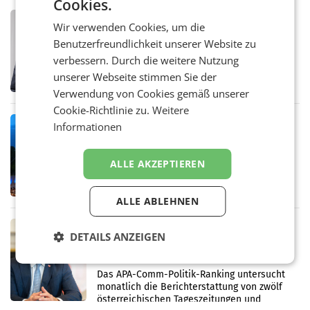
Cookies.
PRIMENEWS
Wir verwenden Cookies, um die
ORF III: Peter Schöber abberufen und
Benutzerfreundlichkeit unserer Website zu
beurlaubt
verbessern. Durch die weitere Nutzung
WIEN ORF-III-Co-Geschäftsführer Peter
Schöber ist wegen Compliance-Vorwürfen
unserer Webseite stimmen Sie der
abberufen und beurlaubt worden. Der ORF
Verwendung von Cookies gemäß unserer
bestätigte gegenüber der APA entsprechende
Cookie-Richtlinie zu.
Weitere
Medienberichte.
MARKETING & MEDIA
Informationen
ORF-Kulturmatinee widmet sich 20
Jahren Grafenegg Festival und Peter
ALLE AKZEPTIEREN
Simonischek
Am Sonntag, dem 9. August 2026, begleitet
Lillian Moschen das Publikum ab 9.05 Uhr
durch die ORF-„Kulturmatinee“. Die Sendung
ALLE ABLEHNEN
startet mit der Dokumentation „20 Jahre
Grafenegg
MARKETING & MEDIA
DETAILS ANZEIGEN
APA-Comm-Ranking: Christian
Stocker mit höchster Medienpräsenz
im Juli
Das APA-Comm-Politik-Ranking untersucht
monatlich die Berichterstattung von zwölf
österreichischen Tageszeitungen und