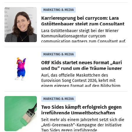
höheren Nettoreichweite im ersten Halbjahr
2026 gegenüber dem
MARKETING & MEDIA
Karrieresprung bei currycom: Lara
Gstöttenbauer steigt zum Consultant
auf
Lara Gstöttenbauer steigt bei der Wiener
Kommunikationsagentur currycom
communication partners zum Consultant auf.
Die 27-jährige Beraterin betreut Kundinnen
und Kunden in den Bereichen
MARKETING & MEDIA
ORF Kids startet neues Format „Auri
und Du“ rund um die Träume junger
Menschen
Auri, das offizielle Maskottchen des
Eurovision Song Contest 2026, kehrt mit
einem eigenen Format auf den Bildschirm
zurück. In der neuen Sendung „Auri und Du“
bei ORF Kids steht
MARKETING & MEDIA
Two Sides kämpft erfolgreich gegen
irreführende Umweltbotschaften
beim Papiereinsatz
Seit mehr als einem Jahrzehnt setzt sich die
„Anti-Greenwash“-Kampagne der Initiative
Two Sides gegen irreführende