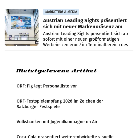
Umweltaussagen bei Papierkommunikation
und papierbasierten Verpackungen
MARKETING & MEDIA
Austrian Leading Sights präsentiert
sich mit neuer Markenpräsenz am
Flughafen Wien
Austrian Leading Sights präsentiert sich ab
sofort mit einer neuen großformatigen
Werbeinszenierung im Terminalbereich des
Flughafen Wien. Die Präsenz befindet sich im
Verbindungsbereich
Meistgelesene Artikel
ORF: Pig legt Personalliste vor
ORF-Festspielempfang 2026 im Zeichen der
Salzburger Festspiele
Volksbanken mit Jugendkampagne on Air
Coca-Cola präsentiert weiterentwickelte visuelle