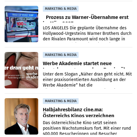
analysiert, welche Politikerinnen und
Politiker Österreichs die
MARKETING & MEDIA
Prozess zu Warner-Übernahme erst
im März 2027
LOS ANGELES Die geplante Übernahme des
Hollywood-Urgesteins Warner Brothers durch
den Rivalen Paramount wird noch lange in
der Schwebe bleiben. Eine Richterin setzte
den Prozess zu
MARKETING & MEDIA
Werbe Akademie startet neue
Imagekampagne rund um Praxisnähe
Unter dem Slogan „Näher dran geht nicht. Mit
einer praxisorientierten Ausbildung an der
Werbe Akademie“ hat die
Bildungseinrichtung des WIFI Wien eine neue
Imagekampagne gestartet.
MARKETING & MEDIA
Halbjahresbilanz cine.ma:
Österreichs Kinos verzeichnen
400.000 Besucher mehr
Das österreichische Kino setzt seinen
positiven Wachstumskurs fort. Mit einer rund
400.000 Besucherinnen und Besucher