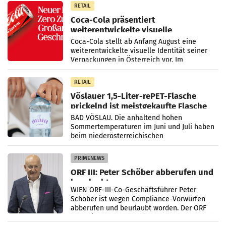
RETAIL
Coca-Cola präsentiert
weiterentwickelte visuelle
Markenidentität
Coca-Cola stellt ab Anfang August eine
weiterentwickelte visuelle Identität seiner
Verpackungen in Österreich vor. Im
Mittelpunkt des Redesigns stehen zentrale
Gestaltungselemente
RETAIL
Vöslauer 1,5-Liter-rePET-Flasche
prickelnd ist meistgekaufte Flasche
Österreichs
BAD VÖSLAU. Die anhaltend hohen
Sommertemperaturen im Juni und Juli haben
beim niederösterreichischen
Getränkehersteller Vöslauer zu deutlichen
Absatzzuwächsen geführt. Während
PRIMENEWS
ORF III: Peter Schöber abberufen und
beurlaubt
WIEN ORF-III-Co-Geschäftsführer Peter
Schöber ist wegen Compliance-Vorwürfen
abberufen und beurlaubt worden. Der ORF
bestätigte gegenüber der APA entsprechende