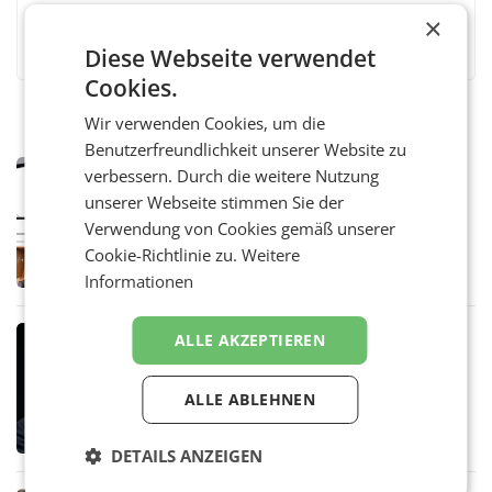
×
Facebook
Twitter
Messenger
WhatsApp
LinkedIn
XING
Teilen
Diese Webseite verwendet
Cookies.
Wir verwenden Cookies, um die
Benutzerfreundlichkeit unserer Website zu
MARKETING & MEDIA
verbessern. Durch die weitere Nutzung
Pilnacek-U-Ausschuss - Presserat
unserer Webseite stimmen Sie der
fordert sensible Berichterstattung
Verwendung von Cookies gemäß unserer
WIEN Der Presserat fordert Medienvertreter
Cookie-Richtlinie zu.
Weitere
dazu auf, im U-Ausschuss zu den
Ermittlungen rund um das Ableben des Ex-
Informationen
Sektionschefs im Justizministerium, Christian
Pilnacek, auf sensible
MARKETING & MEDIA
ALLE AKZEPTIEREN
Stiftungsrat Lederer wehrt sich in
den SN gegen Vorwürfe
ALLE ABLEHNEN
Mehrere Themen beschäftigen derzeit den
ORF. Am Dienstag soll im Stiftungsrat über
die vom neuen ORF-Chef Clemens Pig
DETAILS ANZEIGEN
vorgeschlagenen Besetzungen für die
Direktionen abgestimmt werden.