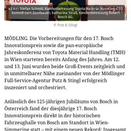
v.l.n.r.: Stefan Schmid, Kundenbetreuung Toyota Material Handling; CEO
KommR Gert Zaunbauer; Katharina Straß, Kundenbetreuung Robert
Bosch AG.
© Putz & Stingl
MÖDLING. Die Vorbereitungen für den 17. Bosch
Innovationspreis sowie die pan-europäische
Jahreskonferenz von Toyota Material Handling (TMH)
in Wien starteten bereits Anfang des Jahres. Am 12.
und 13. Juni wurden beide Groß-Events zeitgleich und
in unmittelbarer Nähe zueinander von der Mödlinger
Full-Service-Agentur Putz & Stingl erfolgreich
inszeniert und orchestriert.
Anlässlich des 125-jährigen Jubiläums von Bosch in
Österreich fand der diesjährige 17. Bosch
Innovationspreis direkt in der historischen
Fahrzeughalle von Bosch am Standort in Wien-
Simmering statt – mit einem neuen Rekord: Insgesamt