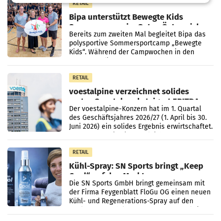
RETAIL
Bipa unterstützt Bewegte Kids
Sommercamps im Osten Österreichs
Bereits zum zweiten Mal begleitet Bipa das
polysportive Sommersportcamp „Bewegte
Kids“. Während der Campwochen in den
Monaten Juli und August versorgt das
Unternehmen Kinder sowie
RETAIL
voestalpine verzeichnet solides
erstes Quartal und steigert EBITDA
Der voestalpine-Konzern hat im 1. Quartal
des Geschäftsjahres 2026/27 (1. April bis 30.
Juni 2026) ein solides Ergebnis erwirtschaftet.
Der Umsatz stieg im Vergleich zur
Vorjahresperiode
RETAIL
Kühl-Spray: SN Sports bringt „Keep
Cool“ auf den Markt
Die SN Sports GmbH bringt gemeinsam mit
der Firma Feygenblatt FloGu OG einen neuen
Kühl- und Regenerations-Spray auf den
Markt. Das Produkt namens „Keep Cool“ ist zu
100 Prozent