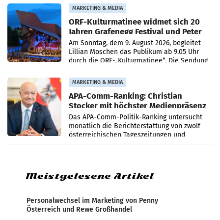
Medienberichte.
MARKETING & MEDIA
ORF-Kulturmatinee widmet sich 20
Jahren Grafenegg Festival und Peter
Simonischek
Am Sonntag, dem 9. August 2026, begleitet
Lillian Moschen das Publikum ab 9.05 Uhr
durch die ORF-„Kulturmatinee“. Die Sendung
startet mit der Dokumentation „20 Jahre
Grafenegg
MARKETING & MEDIA
APA-Comm-Ranking: Christian
Stocker mit höchster Medienpräsenz
im Juli
Das APA-Comm-Politik-Ranking untersucht
monatlich die Berichterstattung von zwölf
österreichischen Tageszeitungen und
analysiert, welche Politikerinnen und
Politiker Österreichs die
Meistgelesene Artikel
Personalwechsel im Marketing von Penny
Österreich und Rewe Großhandel