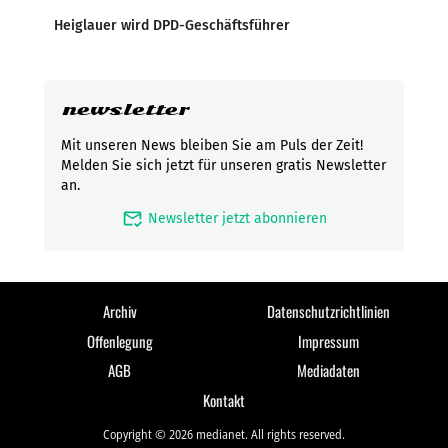
Heiglauer wird DPD-Geschäftsführer
newsletter
Mit unseren News bleiben Sie am Puls der Zeit!
Melden Sie sich jetzt für unseren gratis Newsletter
an.
mark_email_read
Newsletter jetzt abonnieren
Archiv
Datenschutzrichtlinien
Offenlegung
Impressum
AGB
Mediadaten
Kontakt
Copyright © 2026 medianet. All rights reserved.