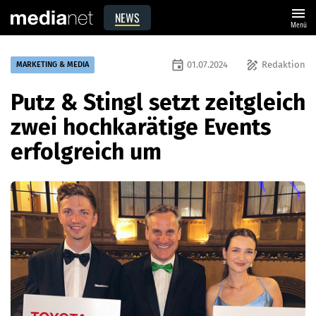
menu
NEWS
Menü
event
draw
01.07.2024
Redaktion
MARKETING & MEDIA
Putz & Stingl setzt zeitgleich
zwei hochkarätige Events
erfolgreich um