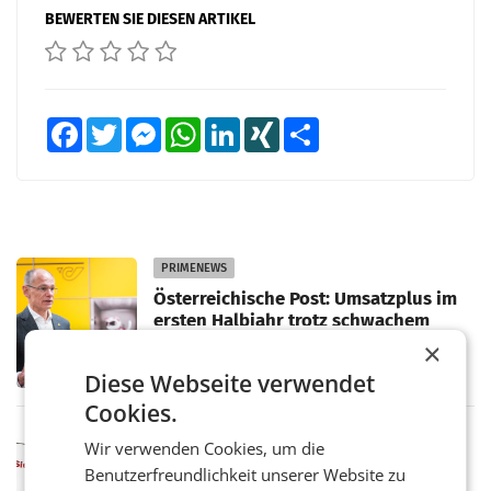
BEWERTEN SIE DIESEN ARTIKEL
Facebook
Twitter
Messenger
WhatsApp
LinkedIn
XING
Teilen
PRIMENEWS
Österreichische Post: Umsatzplus im
ersten Halbjahr trotz schwachem
Briefgeschäft
WIEN Die Österreichische Post AG hat im
×
ersten Halbjahr 2026 einen Konzernumsatz
Diese Webseite verwendet
von 1.544,0 Mio. EUR erwirtschaftet, was
einem Plus von 3,8 Prozent gegenüber dem
Cookies.
Vergleichszeitraum
MARKETING & MEDIA
Wir verwenden Cookies, um die
ProSiebenSat.1 spart und macht
Benutzerfreundlichkeit unserer Website zu
überraschend viel Gewinn