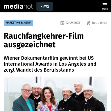
menu
NEWS
Menü
event
draw
22.09.2025
Redaktion
MARKETING & MEDIA
Rauchfangkehrer-Film
ausgezeichnet
Wiener Dokumentarfilm gewinnt bei US
International Awards in Los Angeles und
zeigt Wandel des Berufsstands