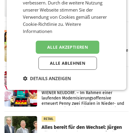
verbessern. Durch die weitere Nutzung
UNTERFÖHRING/MAILAND/AMSTERDAM. Der
Fernsehkonzern ProSiebenSat.1 hat im
unserer Webseite stimmen Sie der
Frühjahr dank Kostensenkungen operativ
Verwendung von Cookies gemäß unserer
wieder Gewinn gemacht und die
Cookie-Richtlinie zu.
Weitere
Markterwartung deutlich übertroffen.
RETAIL
Informationen
Eine Bühne für Zirkularität: ARA und
Müller informieren am POS über
ALLE AKZEPTIEREN
Kreislauffähigkeit
Über den gesamten August hinweg rücken die
Altstoff Recycling Austria AG (ARA) und der
Handelskonzern Müller die Initiative
ALLE ABLEHNEN
„Kreislauf-Helden“ in allen österreichischen
Müller-Filialen
RETAIL
DETAILS ANZEIGEN
Penny modernisiert zwei Filialen in
Ober- und Niederösterreich
WIENER NEUDORF. – Im Rahmen einer
laufenden Modernisierungsoffensive
erneuert Penny zwei Filialen in Nieder- und
Oberösterreich. Die beiden Standorte liegen
in Haag sowie im rund
RETAIL
Alles bereit für den Wechsel: Jürgen