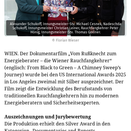
Alexander Schukoff, Innungsmeister-Stv. Michael Cesnek, Nadeschda
Schukoff, Innungsmeister Christian Leiner, Rauchfangkehrer Peter
Hönig, Innungsmeister-Stv. Thomas Gollner.
© Florian Wieser
WIEN. Der Dokumentarfilm „Vom Rußknecht zum
Energieberater – die Wiener Rauchfangkehrer“
(englisch: From Black to Green – A Chimney Sweep’s
Journey) wurde bei den US International Awards 2025
in Los Angeles zweimal mit Silber ausgezeichnet. Der
Film zeigt die Entwicklung des Berufsstands von
traditionellen Rauchfangkehrern hin zu modernen
Energieberatern und Sicherheitsexperten.
Auszeichnungen und Jurybewertung
Die Produktion erhielt den Silver Award in den
Kategorien „Documentaries and Reports –