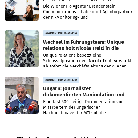
künftig Partner von OtterlyAI
Die Wiener PR-Agentur Brandenstein
Communications ist ab sofort Agenturpartner
der KI-Monitoring- und
Optimierungsplattform OtterlyAI. Damit baut
die Agentur ihr Leistungsportfolio
MARKETING & MEDIA
Wechsel im Führungsteam: Unique
relations holt Nicola Treitl in die
Geschäftsleitung
Unique relations besetzt eine
Schlüsselposition neu: Nicola Treitl verstärkt
ab sofort die Geschäftsleitung der Wiener
PR-Agentur an der Seite von Josef Kalina und
Anna Kalina-Mahr.
MARKETING & MEDIA
Ungarn: Journalisten
dokumentierten Manipulation und
Zensur
Eine fast 500-seitige Dokumentation von
Mitarbeitern der Ungarischen
Nachrichtenagentur MTI soll die
systematische Nachrichten-Manipulation und
Zensur bei der Agentur während der Zeit