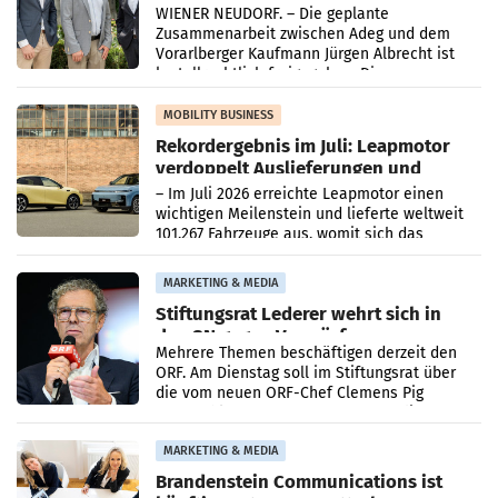
Albrecht setzt ab 1.1.2027 auf Adeg
WIENER NEUDORF. – Die geplante
Zusammenarbeit zwischen Adeg und dem
Vorarlberger Kaufmann Jürgen Albrecht ist
kartellrechtlich freigegeben: Die
Bundeswettbewerbsbehörde und der
Bundeskartellanwalt
MOBILITY BUSINESS
Rekordergebnis im Juli: Leapmotor
verdoppelt Auslieferungen und
überschreitet die 100.000er-Marke
– Im Juli 2026 erreichte Leapmotor einen
wichtigen Meilenstein und lieferte weltweit
101.267 Fahrzeuge aus, womit sich das
Ergebnis gegenüber Juli 2025 mehr als
verdoppelte (+102
MARKETING & MEDIA
Stiftungsrat Lederer wehrt sich in
den SN gegen Vorwürfe
Mehrere Themen beschäftigen derzeit den
ORF. Am Dienstag soll im Stiftungsrat über
die vom neuen ORF-Chef Clemens Pig
vorgeschlagenen Besetzungen für die
Direktionen abgestimmt werden.
MARKETING & MEDIA
Brandenstein Communications ist