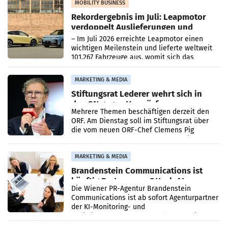
Bundeskartellanwalt
MOBILITY BUSINESS
Rekordergebnis im Juli: Leapmotor
verdoppelt Auslieferungen und
überschreitet die 100.000er-Marke
– Im Juli 2026 erreichte Leapmotor einen
wichtigen Meilenstein und lieferte weltweit
101.267 Fahrzeuge aus, womit sich das
Ergebnis gegenüber Juli 2025 mehr als
verdoppelte (+102
MARKETING & MEDIA
Stiftungsrat Lederer wehrt sich in
den SN gegen Vorwürfe
Mehrere Themen beschäftigen derzeit den
ORF. Am Dienstag soll im Stiftungsrat über
die vom neuen ORF-Chef Clemens Pig
vorgeschlagenen Besetzungen für die
Direktionen abgestimmt werden.
MARKETING & MEDIA
Brandenstein Communications ist
künftig Partner von OtterlyAI
Die Wiener PR-Agentur Brandenstein
Communications ist ab sofort Agenturpartner
der KI-Monitoring- und
Optimierungsplattform OtterlyAI. Damit baut
die Agentur ihr Leistungsportfolio