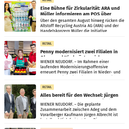
RETAIL
Eine Bühne für Zirkularität: ARA und
Müller informieren am POS über
Kreislauffähigkeit
Über den gesamten August hinweg rücken die
Altstoff Recycling Austria AG (ARA) und der
Handelskonzern Müller die Initiative
„Kreislauf-Helden“ in allen österreichischen
Müller-Filialen
RETAIL
Penny modernisiert zwei Filialen in
Ober- und Niederösterreich
WIENER NEUDORF. – Im Rahmen einer
laufenden Modernisierungsoffensive
erneuert Penny zwei Filialen in Nieder- und
Oberösterreich. Die beiden Standorte liegen
in Haag sowie im rund
RETAIL
Alles bereit für den Wechsel: Jürgen
Albrecht setzt ab 1.1.2027 auf Adeg
WIENER NEUDORF. – Die geplante
Zusammenarbeit zwischen Adeg und dem
Vorarlberger Kaufmann Jürgen Albrecht ist
kartellrechtlich freigegeben: Die
Bundeswettbewerbsbehörde und der