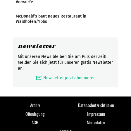
Vorwürfe
McDonald’s baut neues Restaurant in
Waidhofen/Ybbs
newsletter
Mit unseren News bleiben Sie am Puls der Zeit!
Melden Sie sich jetzt für unseren gratis Newsletter
an.
mark_email_read
Newsletter jetzt abonnieren
Archiv
Datenschutzrichtlinien
Offenlegung
Impressum
AGB
Mediadaten
Kontakt