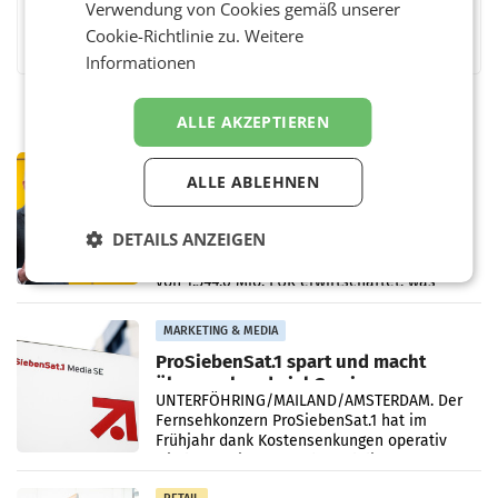
Verwendung von Cookies gemäß unserer
Facebook
Twitter
Messenger
WhatsApp
LinkedIn
XING
Teilen
Cookie-Richtlinie zu.
Weitere
Informationen
ALLE AKZEPTIEREN
PRIMENEWS
ALLE ABLEHNEN
Österreichische Post: Umsatzplus im
ersten Halbjahr trotz schwachem
Briefgeschäft
DETAILS ANZEIGEN
WIEN Die Österreichische Post AG hat im
ersten Halbjahr 2026 einen Konzernumsatz
von 1.544,0 Mio. EUR erwirtschaftet, was
einem Plus von 3,8 Prozent gegenüber dem
Vergleichszeitraum
MARKETING & MEDIA
ProSiebenSat.1 spart und macht
überraschend viel Gewinn
UNTERFÖHRING/MAILAND/AMSTERDAM. Der
Fernsehkonzern ProSiebenSat.1 hat im
Frühjahr dank Kostensenkungen operativ
wieder Gewinn gemacht und die
Markterwartung deutlich übertroffen.