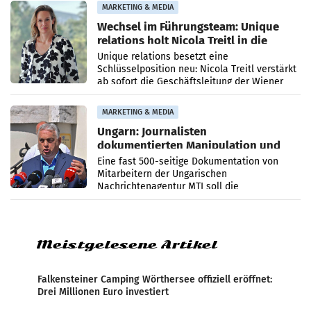
MARKETING & MEDIA
Wechsel im Führungsteam: Unique
relations holt Nicola Treitl in die
Geschäftsleitung
Unique relations besetzt eine
Schlüsselposition neu: Nicola Treitl verstärkt
ab sofort die Geschäftsleitung der Wiener
PR-Agentur an der Seite von Josef Kalina und
Anna Kalina-Mahr.
MARKETING & MEDIA
Ungarn: Journalisten
dokumentierten Manipulation und
Zensur
Eine fast 500-seitige Dokumentation von
Mitarbeitern der Ungarischen
Nachrichtenagentur MTI soll die
systematische Nachrichten-Manipulation und
Zensur bei der Agentur während der Zeit
Meistgelesene Artikel
Falkensteiner Camping Wörthersee offiziell eröffnet:
Drei Millionen Euro investiert