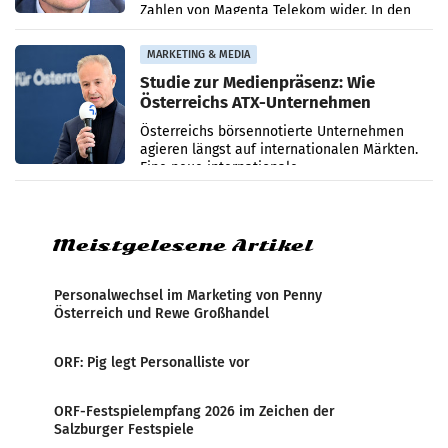
Zahlen von Magenta Telekom wider. In den
ersten sechs Monaten des laufenden Jahres
verzeichnete
MARKETING & MEDIA
Studie zur Medienpräsenz: Wie
Österreichs ATX-Unternehmen
international wahrgenommen
Österreichs börsennotierte Unternehmen
werden
agieren längst auf internationalen Märkten.
Eine neue internationale
Medienresonanzanalyse untersucht die
weltweite Berichterstattung über
Meistgelesene Artikel
Personalwechsel im Marketing von Penny
Österreich und Rewe Großhandel
ORF: Pig legt Personalliste vor
ORF-Festspielempfang 2026 im Zeichen der
Salzburger Festspiele