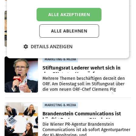
kartellrechtlich freigegeben: Die
Bundeswettbewerbsbehörde und der
Bundeskartellanwalt
ALLE AKZEPTIEREN
MOBILITY BUSINESS
Rekordergebnis im Juli: Leapmotor
verdoppelt Auslieferungen und
ALLE ABLEHNEN
überschreitet die 100.000er-Marke
– Im Juli 2026 erreichte Leapmotor einen
wichtigen Meilenstein und lieferte weltweit
DETAILS ANZEIGEN
101.267 Fahrzeuge aus, womit sich das
Ergebnis gegenüber Juli 2025 mehr als
verdoppelte (+102
MARKETING & MEDIA
Stiftungsrat Lederer wehrt sich in
den SN gegen Vorwürfe
Mehrere Themen beschäftigen derzeit den
ORF. Am Dienstag soll im Stiftungsrat über
die vom neuen ORF-Chef Clemens Pig
vorgeschlagenen Besetzungen für die
Direktionen abgestimmt werden.
MARKETING & MEDIA
Brandenstein Communications ist
künftig Partner von OtterlyAI
Die Wiener PR-Agentur Brandenstein
Communications ist ab sofort Agenturpartner
der KI-Monitoring- und