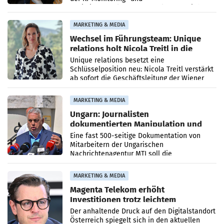
Optimierungsplattform OtterlyAI. Damit baut
die Agentur ihr Leistungsportfolio
MARKETING & MEDIA
Wechsel im Führungsteam: Unique
relations holt Nicola Treitl in die
Geschäftsleitung
Unique relations besetzt eine
Schlüsselposition neu: Nicola Treitl verstärkt
ab sofort die Geschäftsleitung der Wiener
PR-Agentur an der Seite von Josef Kalina und
Anna Kalina-Mahr.
MARKETING & MEDIA
Ungarn: Journalisten
dokumentierten Manipulation und
Zensur
Eine fast 500-seitige Dokumentation von
Mitarbeitern der Ungarischen
Nachrichtenagentur MTI soll die
systematische Nachrichten-Manipulation und
Zensur bei der Agentur während der Zeit
MARKETING & MEDIA
Magenta Telekom erhöht
Investitionen trotz leichtem
Umsatzrückgang
Der anhaltende Druck auf den Digitalstandort
Österreich spiegelt sich in den aktuellen