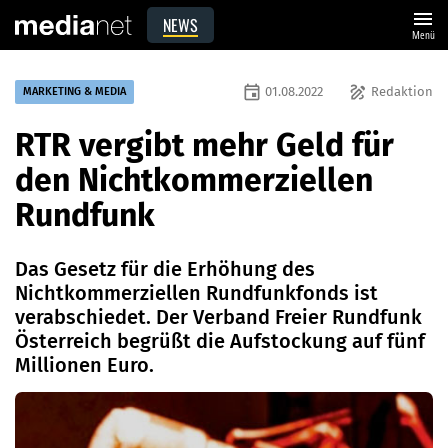
menu
NEWS
Menü
event
draw
01.08.2022
Redaktion
MARKETING & MEDIA
RTR vergibt mehr Geld für
den Nichtkommerziellen
Rundfunk
Das Gesetz für die Erhöhung des
Nichtkommerziellen Rundfunkfonds ist
verabschiedet. Der Verband Freier Rundfunk
Österreich begrüßt die Aufstockung auf fünf
Millionen Euro.