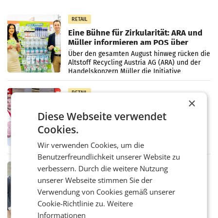
RETAIL
Eine Bühne für Zirkularität: ARA und
Müller informieren am POS über
Kreislauffähigkeit
Über den gesamten August hinweg rücken die
Altstoff Recycling Austria AG (ARA) und der
Handelskonzern Müller die Initiative
„Kreislauf-Helden“ in allen österreichischen
Müller-Filialen
RETAIL
×
Penny modernisiert zwei Filialen in
Diese Webseite verwendet
Ober- und Niederösterreich
WIENER NEUDORF. – Im Rahmen einer
Cookies.
laufenden Modernisierungsoffensive
erneuert Penny zwei Filialen in Nieder- und
Wir verwenden Cookies, um die
Oberösterreich. Die beiden Standorte liegen
Benutzerfreundlichkeit unserer Website zu
in Haag sowie im rund
RETAIL
verbessern. Durch die weitere Nutzung
Alles bereit für den Wechsel: Jürgen
unserer Webseite stimmen Sie der
Albrecht setzt ab 1.1.2027 auf Adeg
Verwendung von Cookies gemäß unserer
WIENER NEUDORF. – Die geplante
Cookie-Richtlinie zu.
Weitere
Zusammenarbeit zwischen Adeg und dem
Vorarlberger Kaufmann Jürgen Albrecht ist
Informationen