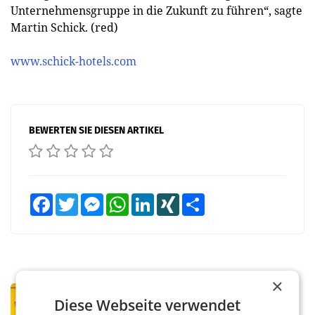
Unternehmensgruppe in die Zukunft zu führen“, sagte
Martin Schick. (red)
www.schick-hotels.com
BEWERTEN SIE DIESEN ARTIKEL
Facebook
Twitter
Messenger
WhatsApp
LinkedIn
XING
Teilen
×
PRIMENEWS
Diese Webseite verwendet
Österreichische Post: Umsatzplus im