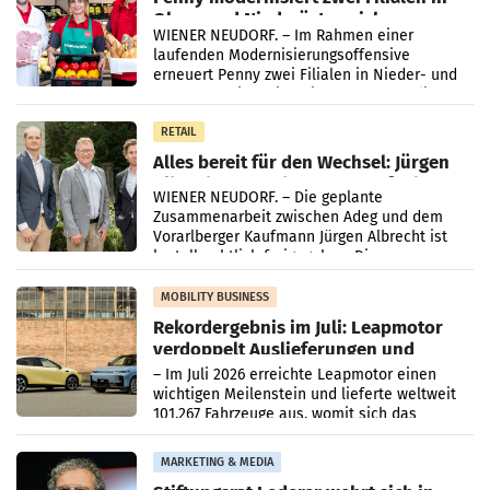
Ober- und Niederösterreich
WIENER NEUDORF. – Im Rahmen einer
laufenden Modernisierungsoffensive
erneuert Penny zwei Filialen in Nieder- und
Oberösterreich. Die beiden Standorte liegen
in Haag sowie im rund
RETAIL
Alles bereit für den Wechsel: Jürgen
Albrecht setzt ab 1.1.2027 auf Adeg
WIENER NEUDORF. – Die geplante
Zusammenarbeit zwischen Adeg und dem
Vorarlberger Kaufmann Jürgen Albrecht ist
kartellrechtlich freigegeben: Die
Bundeswettbewerbsbehörde und der
Bundeskartellanwalt
MOBILITY BUSINESS
Rekordergebnis im Juli: Leapmotor
verdoppelt Auslieferungen und
überschreitet die 100.000er-Marke
– Im Juli 2026 erreichte Leapmotor einen
wichtigen Meilenstein und lieferte weltweit
101.267 Fahrzeuge aus, womit sich das
Ergebnis gegenüber Juli 2025 mehr als
verdoppelte (+102
MARKETING & MEDIA