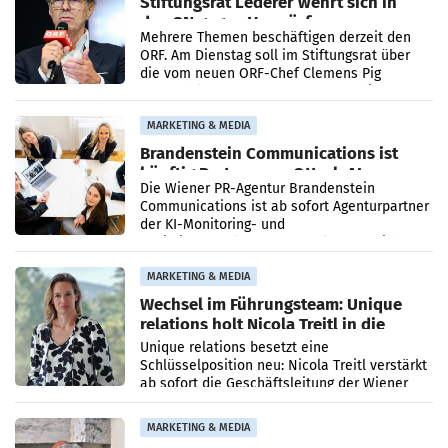
Stiftungsrat Lederer wehrt sich in
den SN gegen Vorwürfe
Mehrere Themen beschäftigen derzeit den
ORF. Am Dienstag soll im Stiftungsrat über
die vom neuen ORF-Chef Clemens Pig
vorgeschlagenen Besetzungen für die
Direktionen abgestimmt werden.
MARKETING & MEDIA
Brandenstein Communications ist
künftig Partner von OtterlyAI
Die Wiener PR-Agentur Brandenstein
Communications ist ab sofort Agenturpartner
der KI-Monitoring- und
Optimierungsplattform OtterlyAI. Damit baut
die Agentur ihr Leistungsportfolio
MARKETING & MEDIA
Wechsel im Führungsteam: Unique
relations holt Nicola Treitl in die
Geschäftsleitung
Unique relations besetzt eine
Schlüsselposition neu: Nicola Treitl verstärkt
ab sofort die Geschäftsleitung der Wiener
PR-Agentur an der Seite von Josef Kalina und
Anna Kalina-Mahr.
MARKETING & MEDIA