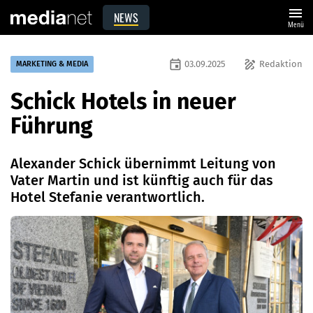
menu
NEWS
Menü
event
draw
03.09.2025
Redaktion
MARKETING & MEDIA
Schick Hotels in neuer
Führung
Alexander Schick übernimmt Leitung von
Vater Martin und ist künftig auch für das
Hotel Stefanie verantwortlich.