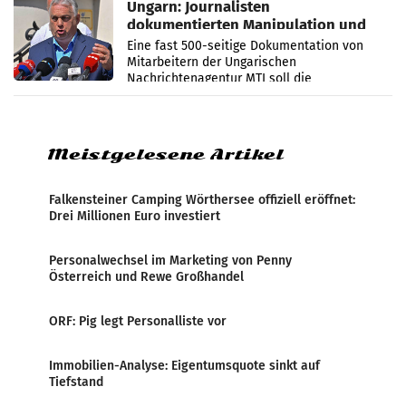
Ungarn: Journalisten
dokumentierten Manipulation und
Zensur
Eine fast 500-seitige Dokumentation von
Mitarbeitern der Ungarischen
Nachrichtenagentur MTI soll die
systematische Nachrichten-Manipulation und
Zensur bei der Agentur während der Zeit
Meistgelesene Artikel
Falkensteiner Camping Wörthersee offiziell eröffnet:
Drei Millionen Euro investiert
Personalwechsel im Marketing von Penny
Österreich und Rewe Großhandel
ORF: Pig legt Personalliste vor
Immobilien-Analyse: Eigentumsquote sinkt auf
Tiefstand