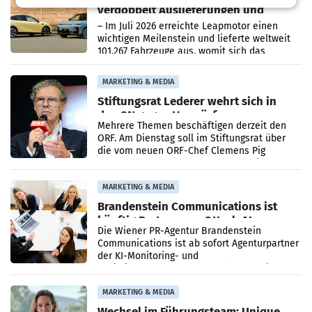
verdoppelt Auslieferungen und
überschreitet die 100.000er-Marke
– Im Juli 2026 erreichte Leapmotor einen
wichtigen Meilenstein und lieferte weltweit
101.267 Fahrzeuge aus, womit sich das
Ergebnis gegenüber Juli 2025 mehr als
verdoppelte (+102
MARKETING & MEDIA
Stiftungsrat Lederer wehrt sich in
den SN gegen Vorwürfe
Mehrere Themen beschäftigen derzeit den
ORF. Am Dienstag soll im Stiftungsrat über
die vom neuen ORF-Chef Clemens Pig
vorgeschlagenen Besetzungen für die
Direktionen abgestimmt werden.
MARKETING & MEDIA
Brandenstein Communications ist
künftig Partner von OtterlyAI
Die Wiener PR-Agentur Brandenstein
Communications ist ab sofort Agenturpartner
der KI-Monitoring- und
Optimierungsplattform OtterlyAI. Damit baut
die Agentur ihr Leistungsportfolio
MARKETING & MEDIA
Wechsel im Führungsteam: Unique