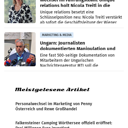
relations holt Nicola Treitl in die
Geschäftsleitung
Unique relations besetzt eine
Schlüsselposition neu: Nicola Treitl verstärkt
ab sofort die Geschäftsleitung der Wiener
PR-Agentur an der Seite von Josef Kalina und
Anna Kalina-Mahr.
MARKETING & MEDIA
Ungarn: Journalisten
dokumentierten Manipulation und
Zensur
Eine fast 500-seitige Dokumentation von
Mitarbeitern der Ungarischen
Nachrichtenagentur MTI soll die
systematische Nachrichten-Manipulation und
Zensur bei der Agentur während der Zeit
Meistgelesene Artikel
Personalwechsel im Marketing von Penny
Österreich und Rewe Großhandel
Falkensteiner Camping Wörthersee offiziell eröffnet: