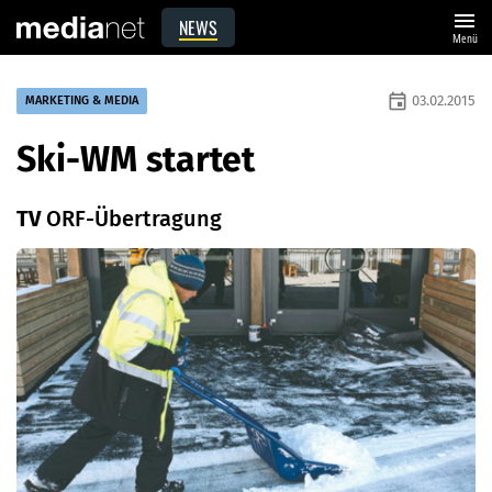
menu
NEWS
Menü
event
03.02.2015
MARKETING & MEDIA
Ski-WM startet
TV
ORF-Übertragung