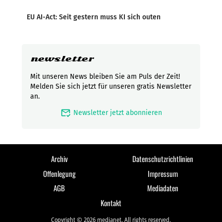
EU AI-Act: Seit gestern muss KI sich outen
newsletter
Mit unseren News bleiben Sie am Puls der Zeit!
Melden Sie sich jetzt für unseren gratis Newsletter
an.
mark_email_read
Newsletter jetzt abonnieren
Archiv
Datenschutzrichtlinien
Offenlegung
Impressum
AGB
Mediadaten
Kontakt
Copyright © 2026 medianet. All rights reserved.