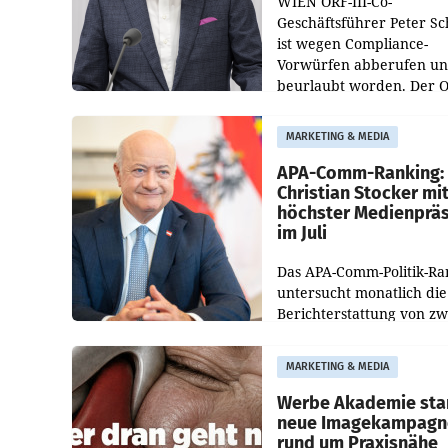
WIEN ORF-III-Co-
Geschäftsführer Peter S
ist wegen Compliance-
Vorwürfen abberufen u
beurlaubt worden. Der 
bestätigte gegenüber de
entsprechende
MARKETING & MEDIA
Medienberichte.
APA-Comm-Ranking:
Christian Stocker mi
höchster Medienprä
im Juli
Das APA-Comm-Politik-Ra
untersucht monatlich die
Berichterstattung von zw
österreichischen
Tageszeitungen und analy
MARKETING & MEDIA
welche Politikerinnen un
Politiker Österreichs die
Werbe Akademie sta
neue Imagekampagn
rund um Praxisnähe