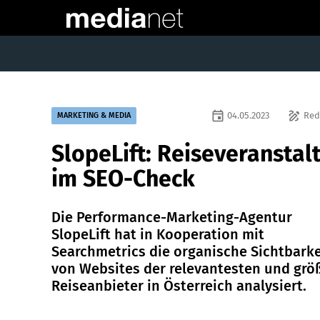
event
draw
04.05.2023
Red
MARKETING & MEDIA
SlopeLift: Reiseveranstal
im SEO-Check
Die Performance-Marketing-Agentur
SlopeLift hat in Kooperation mit
Searchmetrics die organische Sichtbarke
von Websites der relevantesten und grö
Reiseanbieter in Österreich analysiert.