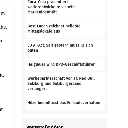
Coca-Cola präsentiert
weiterentwickelte visuelle
Markenidentität
orm
ihe.
Best Lunch zeichnet beliebte
Mittagslokale aus
u
EU AI-Act: Seit gestern muss KI sich
outen
Heiglauer wird DPD-Geschäftsführer
t,
Werbepartnerschaft von FC Red Bull
Salzburg und SalzburgerLand
verlängert
Hitze beeinflusst das Einkaufsverhalten
at
newsletter