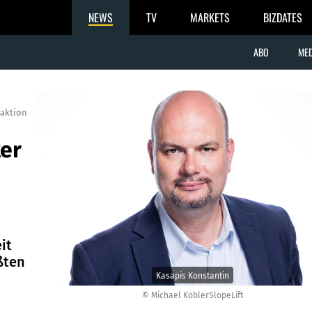
NEWS
TV
MARKETS
BIZDATES
ABO
MED
aktion
ter
it
ßten
Kasapis Konstantin
© Michael KoblerSlopeLift