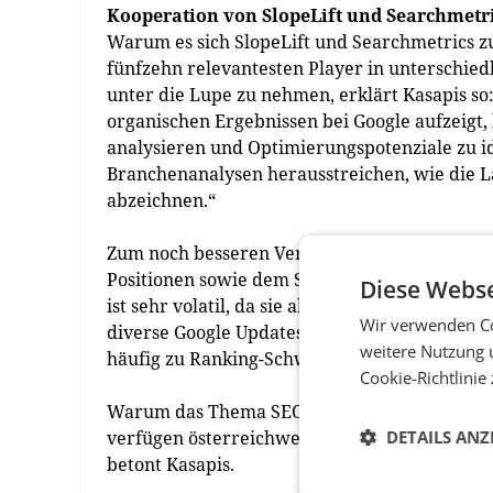
Kooperation von SlopeLift und Searchmetr
Warum es sich SlopeLift und Searchmetrics zu
fünfzehn relevantesten Player in unterschie
unter die Lupe zu nehmen, erklärt Kasapis so: 
organischen Ergebnissen bei Google aufzeigt, 
analysieren und Optimierungspotenziale zu id
Branchenanalysen herausstreichen, wie die L
abzeichnen.“
Zum noch besseren Verständnis: Die SEO Visib
Positionen sowie dem Suchvolumen berechnet w
Diese Webse
ist sehr volatil, da sie abhängig von den einz
Wir verwenden Co
diverse Google Updates laufend weiterentwick
weitere Nutzung 
häufig zu Ranking-Schwankungen und somit 
Cookie-Richtlinie
Warum das Thema SEO Visibility bei SlopeLift 
verfügen österreichweit über die größte SEO
DETAILS ANZ
betont Kasapis.