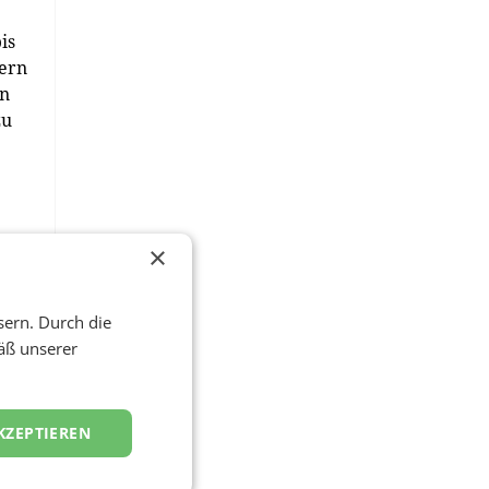
is
tern
en
zu
×
y
sern. Durch die
mmt
äß unserer
KZEPTIEREN