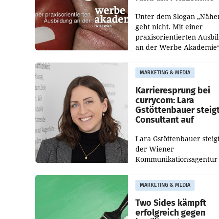
Unter dem Slogan „Nähe
geht nicht. Mit einer
praxisorientierten Ausbi
an der Werbe Akademie“
die Bildungseinrichtung 
WIFI Wien eine neue
MARKETING & MEDIA
Imagekampagne gestarte
Karrieresprung bei
currycom: Lara
Gstöttenbauer steig
Consultant auf
Lara Gstöttenbauer steigt
der Wiener
Kommunikationsagentur
currycom communicatio
partners zum Consultant 
MARKETING & MEDIA
Die 27-jährige Beraterin
betreut Kundinnen und
Two Sides kämpft
Kunden in den Bereiche
erfolgreich gegen