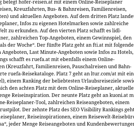
 belegt hofer-reisen.at mit einem Online-Reiseplaner
eisen, Kreuzfahrten, Bus- & Bahnreisen, Familienreisen,
en) und aktuellen Angeboten. Auf dem dritten Platz lande
iseplaner, Infos zu eigenen Hotelmarken sowie zahlreiche
elt zu erkunden. Auf den vierten Platz schafft es lidl-
laner, zahlreichen Top-Angeboten, einem Gewinnspiel, den
eals der Woche“. Der fünfte Platz geht an fti.at mit folgend
n Angeboten, Last Minute-Angeboten sowie Infos zu Hotels,
ngs schafft es ruefa.at mit ebenfalls einem Online-
en (Kreuzfahrt, Familienreisen, Pauschalreisen und Bahn-
rte ruefa-Reisekataloge. Platz 7 geht an ltur.com/at mit e
tel), einem Ranking der beliebtesten Urlaubsreiseziele sowi
 sich den achten Platz mit dem Online-Reiseplaner, aktuell
ge Reiseinspiration. Der neunte Platz geht an kuoni.at mi
ine-Reiseplaner-Tool, zahlreichen Reiseangeboten, einem
stpilot. Der zehnte Platz des SEO Visibility Rankings geh
Reiseplaner, Reiseinspirationen, einem Reisewelt-Reisebür
 „Lisa“, jeder Menge Reiseangeboten und Kundenbewertunge