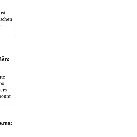
ust
oschen
r
ndung
tation
März
nte
od-
ers
mount
ess zu
e.ma:
0