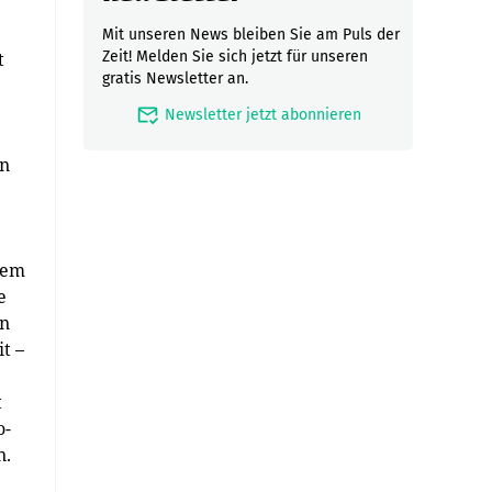
Mit unseren News bleiben Sie am Puls der
t
Zeit! Melden Sie sich jetzt für unseren
gratis Newsletter an.
mark_email_read
Newsletter jetzt abonnieren
en
inem
e
en
t –
t
o-
n.