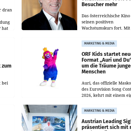
Besucher mehr
r dran
Das österreichische Kino 
seinen positiven
ldung
Wachstumskurs fort. Mit
 hat
rund 400.000 Besucheri
des
und Besucher höheren
MARKETING & MEDIA
Nettoreichweite im erst
t.
Halbjahr 2026 gegenüb
ORF Kids startet ne
Format „Auri und Du
t zum
um die Träume junge
Menschen
 bei
Auri, das offizielle Mask
des Eurovision Song Cont
2026, kehrt mit einem e
n
Format auf den Bildschi
auf.
zurück. In der neuen S
MARKETING & MEDIA
„Auri und Du“ bei ORF K
steht
Austrian Leading Sig
n
präsentiert sich mit