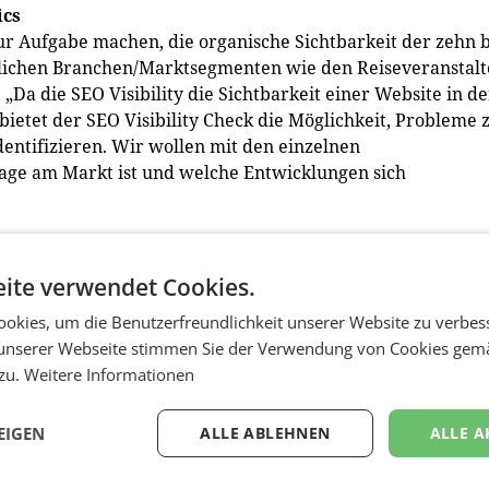
ics
r Aufgabe machen, die organische Sichtbarkeit der zehn b
dlichen Branchen/Marktsegmenten wie den Reiseveranstal
„Da die SEO Visibility die Sichtbarkeit einer Website in d
bietet der SEO Visibility Check die Möglichkeit, Probleme 
entifizieren. Wir wollen mit den einzelnen
age am Markt ist und welche Entwicklungen sich
ility ist ein Index, der aus den Keyword Rankings, deren
ird und wöchentlich aktualisiert wird. Die SEO Visibilit
ite verwendet Cookies.
elnen Rankings ist. Da sich die Suchergebnisse etwa durch
okies, um die Benutzerfreundlichkeit unserer Website zu verbes
eln, sind auch die Ranking-Positionen sehr volatil. Es ko
unserer Webseite stimmen Sie der Verwendung von Cookies gem
auch zu Sichtbarkeitsschwankungen.
 zu.
Weitere Informationen
einen hohen Stellenwert hat, ist schnell erklärt: „Wir
-Abteilung mit über 15 dezidierten SEO-MitarbeiterInnen“,
EIGEN
ALLE ABLEHNEN
ALLE A