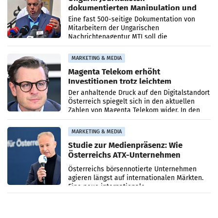
dokumentierten Manipulation und
Zensur
Eine fast 500-seitige Dokumentation von
Mitarbeitern der Ungarischen
Nachrichtenagentur MTI soll die
systematische Nachrichten-Manipulation und
Zensur bei der Agentur während der Zeit
MARKETING & MEDIA
Magenta Telekom erhöht
Investitionen trotz leichtem
Umsatzrückgang
Der anhaltende Druck auf den Digitalstandort
Österreich spiegelt sich in den aktuellen
Zahlen von Magenta Telekom wider. In den
ersten sechs Monaten des laufenden Jahres
verzeichnete
MARKETING & MEDIA
Studie zur Medienpräsenz: Wie
Österreichs ATX-Unternehmen
international wahrgenommen
Österreichs börsennotierte Unternehmen
werden
agieren längst auf internationalen Märkten.
Eine neue internationale
Medienresonanzanalyse untersucht die
weltweite Berichterstattung über