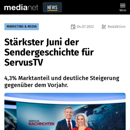
menu
NEWS
Menü
event
draw
04.07.2022
Redaktion
MARKETING & MEDIA
Stärkster Juni der
Sendergeschichte für
ServusTV
4,3% Marktanteil und deutliche Steigerung
gegenüber dem Vorjahr.