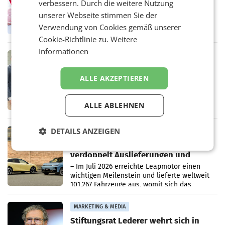
verbessern. Durch die weitere Nutzung
Ober- und Niederösterreich
WIENER NEUDORF. – Im Rahmen einer
unserer Webseite stimmen Sie der
laufenden Modernisierungsoffensive
Verwendung von Cookies gemäß unserer
erneuert Penny zwei Filialen in Nieder- und
Oberösterreich. Die beiden Standorte liegen
Cookie-Richtlinie zu.
Weitere
in Haag sowie im rund
Informationen
RETAIL
Alles bereit für den Wechsel: Jürgen
ALLE AKZEPTIEREN
Albrecht setzt ab 1.1.2027 auf Adeg
WIENER NEUDORF. – Die geplante
Zusammenarbeit zwischen Adeg und dem
Vorarlberger Kaufmann Jürgen Albrecht ist
ALLE ABLEHNEN
kartellrechtlich freigegeben: Die
Bundeswettbewerbsbehörde und der
DETAILS ANZEIGEN
Bundeskartellanwalt
MOBILITY BUSINESS
Rekordergebnis im Juli: Leapmotor
verdoppelt Auslieferungen und
überschreitet die 100.000er-Marke
– Im Juli 2026 erreichte Leapmotor einen
wichtigen Meilenstein und lieferte weltweit
101.267 Fahrzeuge aus, womit sich das
Ergebnis gegenüber Juli 2025 mehr als
verdoppelte (+102
MARKETING & MEDIA
Stiftungsrat Lederer wehrt sich in