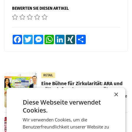
BEWERTEN SIE DIESEN ARTIKEL
Facebook
Twitter
Messenger
WhatsApp
LinkedIn
XING
Teilen
RETAIL
Eine Bühne für Zirkularität: ARA und
Müller informieren am POS über
×
Kreislauffähigkeit
Über den gesamten August hinweg rücken die
Diese Webseite verwendet
Altstoff Recycling Austria AG (ARA) und der
Handelskonzern Müller die Initiative
Cookies.
„Kreislauf-Helden“ in allen österreichischen
Müller-Filialen
Wir verwenden Cookies, um die
RETAIL
Benutzerfreundlichkeit unserer Website zu
Penny modernisiert zwei Filialen in