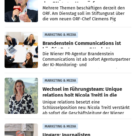
den SN gegen Vorwürfe
Mehrere Themen beschäftigen derzeit den
ORF. Am Dienstag soll im Stiftungsrat über
die vom neuen ORF-Chef Clemens Pig
vorgeschlagenen Besetzungen für die
Direktionen abgestimmt werden.
MARKETING & MEDIA
Brandenstein Communications ist
künftig Partner von OtterlyAI
Die Wiener PR-Agentur Brandenstein
Communications ist ab sofort Agenturpartner
der KI-Monitoring- und
Optimierungsplattform OtterlyAI. Damit baut
die Agentur ihr Leistungsportfolio
MARKETING & MEDIA
Wechsel im Führungsteam: Unique
relations holt Nicola Treitl in die
Geschäftsleitung
Unique relations besetzt eine
Schlüsselposition neu: Nicola Treitl verstärkt
ab sofort die Geschäftsleitung der Wiener
PR-Agentur an der Seite von Josef Kalina und
Anna Kalina-Mahr.
MARKETING & MEDIA
Ungarn: Journalisten