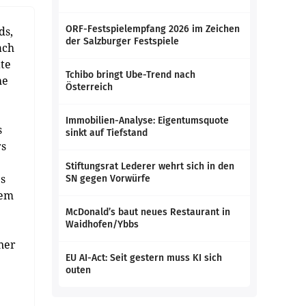
ORF-Festspielempfang 2026 im Zeichen
ds,
der Salzburger Festspiele
ach
te
Tchibo bringt Ube-Trend nach
he
Österreich
Immobilien-Analyse: Eigentumsquote
s
sinkt auf Tiefstand
rs
Stiftungsrat Lederer wehrt sich in den
es
SN gegen Vorwürfe
dem
McDonald’s baut neues Restaurant in
Waidhofen/Ybbs
ner
EU AI-Act: Seit gestern muss KI sich
outen