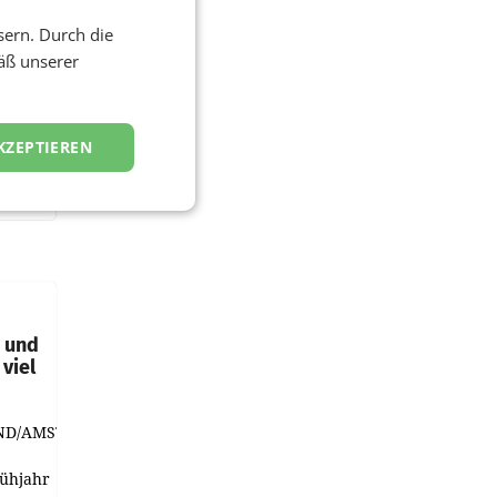
sern. Durch die
äß unserer
KZEPTIEREN
t und
viel
ND/AMSTERDAM.
rühjahr