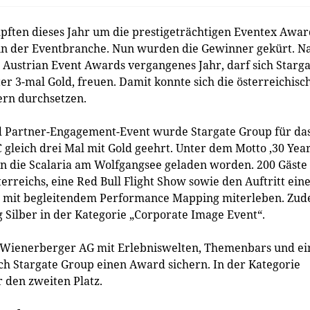
ften dieses Jahr um die prestigeträchtigen Eventex Awar
 in der Eventbranche. Nun wurden die Gewinner gekürt. N
Austrian Event Awards vergangenes Jahr, darf sich Starga
er 3-mal Gold, freuen. Damit konnte sich die österreichisc
ern durchsetzen.
und Partner-Engagement-Event wurde Stargate Group für da
gleich drei Mal mit Gold geehrt. Unter dem Motto ‚30 Yea
n die Scalaria am Wolfgangsee geladen worden. 200 Gäste
rreichs, eine Red Bull Flight Show sowie den Auftritt ein
s mit begleitendem Performance Mapping miterleben. Zu
g Silber in der Kategorie „Corporate Image Event“.
er Wienerberger AG mit Erlebniswelten, Themenbars und ei
ch Stargate Group einen Award sichern. In der Kategorie
 den zweiten Platz.