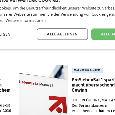
okies, um die Benutzerfreundlichkeit unserer Website zu verbes
unserer Webseite stimmen Sie der Verwendung von Cookies gem
 zu.
Weitere Informationen
EIGEN
ALLE ABLEHNEN
ALLE A
MARKETING & MEDIA
:
ProSiebenSat.1 spar
n
macht überraschend 
achem
Gewinn
UNTERFÖHRING/MAILA
e Post
Der Fernsehkonzern
hr 2026
ProSiebenSat.1 hat im F