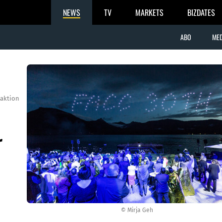
NEWS
TV
MARKETS
BIZDATES
ABO
MED
aktion
r
© Mirja Geh