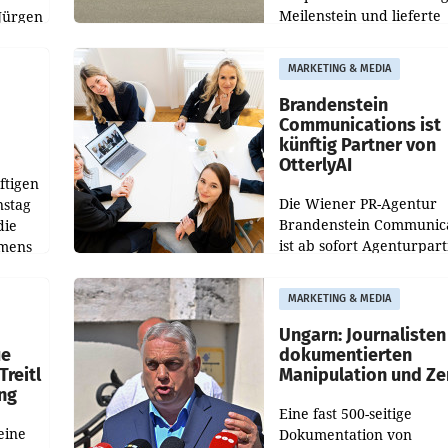
Meilenstein und lieferte
Jürgen
weltweit 101.267 Fahrze
ich
aus, womit sich das Erge
MARKETING & MEDIA
gegenüber Juli 2025 meh
örde
verdoppelte (+102
walt
Brandenstein
Communications ist
künftig Partner von
OtterlyAI
ftigen
Die Wiener PR-Agentur
nstag
Brandenstein Communica
die
ist ab sofort Agenturpar
emens
der KI-Monitoring- und
Optimierungsplattform
MARKETING & MEDIA
OtterlyAI. Damit baut di
Agentur ihr Leistungspor
Ungarn: Journalisten
ue
dokumentierten
Treitl
Manipulation und Ze
ung
Eine fast 500-seitige
eine
Dokumentation von