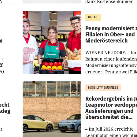
n
dank Kostensenkungen
operativ wieder Gewinn
m Plus
gemacht und die
RETAIL
er
Markterwartung deutlic
übertroffen.
Penny modernisiert 
Filialen in Ober- und
m
Niederösterreich
WIENER NEUDORF. – Im
st
Rahmen einer laufenden
ff
Modernisierungsoffensiv
A)
erneuert Penny zwei Fili
Nieder- und Oberösterre
slauf-
Die beiden Standorte lie
MOBILITY BUSINESS
Haag sowie im rund
ilialen
Rekordergebnis im Ju
echt
Leapmotor verdoppe
 Adeg
Auslieferungen und
überschreitet die
100.000er-Marke
– Im Juli 2026 erreichte
t
Leapmotor einen wichti