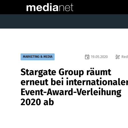
event
draw
19.05.2020
Red
MARKETING & MEDIA
Stargate Group räumt
erneut bei internationale
Event-Award-Verleihung
2020 ab