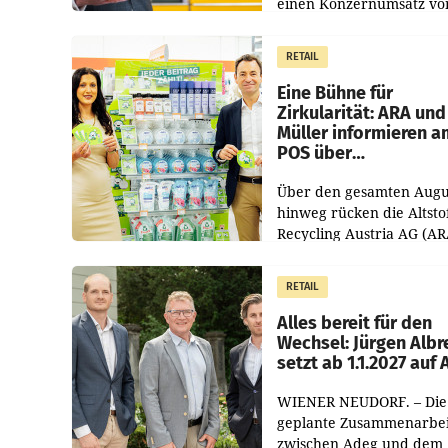
einen Konzernumsatz vo
1.544,0 Mio. EUR
erwirtschaftet, was eine
RETAIL
von 3,8 Prozent gegenüb
dem Vergleichszeitraum
Eine Bühne für
Zirkularität: ARA und
Müller informieren a
POS über
Kreislauffähigkeit
Über den gesamten Augu
hinweg rücken die Altsto
Recycling Austria AG (AR
und der Handelskonzern
Müller die Initiative „Krei
RETAIL
Helden“ in allen
österreichischen Müller-F
Alles bereit für den
Wechsel: Jürgen Albr
setzt ab 1.1.2027 auf
WIENER NEUDORF. – Die
geplante Zusammenarbei
zwischen Adeg und dem