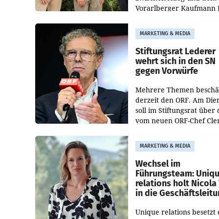
Vorarlberger Kaufmann 
Albrecht ist kartellrechtl
freigegeben: Die
MARKETING & MEDIA
Bundeswettbewerbsbeh
und der Bundeskartellan
Stiftungsrat Lederer
wehrt sich in den SN
gegen Vorwürfe
Mehrere Themen beschä
derzeit den ORF. Am Die
soll im Stiftungsrat über 
vom neuen ORF-Chef Cl
Pig vorgeschlagenen
Besetzungen für die
MARKETING & MEDIA
Direktionen abgestimmt
werden.
Wechsel im
Führungsteam: Uniq
relations holt Nicola 
in die Geschäftsleit
Unique relations besetzt 