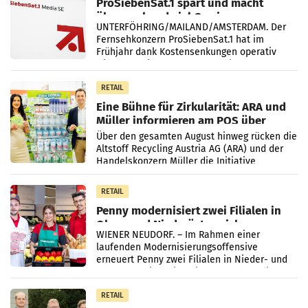
ProSiebenSat.1 spart und macht
überraschend viel Gewinn
UNTERFÖHRING/MAILAND/AMSTERDAM. Der
Fernsehkonzern ProSiebenSat.1 hat im
Frühjahr dank Kostensenkungen operativ
wieder Gewinn gemacht und die
Markterwartung deutlich übertroffen.
RETAIL
Eine Bühne für Zirkularität: ARA und
Müller informieren am POS über
Kreislauffähigkeit
Über den gesamten August hinweg rücken die
Altstoff Recycling Austria AG (ARA) und der
Handelskonzern Müller die Initiative
„Kreislauf-Helden“ in allen österreichischen
Müller-Filialen
RETAIL
Penny modernisiert zwei Filialen in
Ober- und Niederösterreich
WIENER NEUDORF. – Im Rahmen einer
laufenden Modernisierungsoffensive
erneuert Penny zwei Filialen in Nieder- und
Oberösterreich. Die beiden Standorte liegen
in Haag sowie im rund
RETAIL