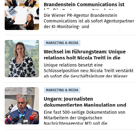
Brandenstein Communications ist
künftig Partner von OtterlyAI
Die Wiener PR-Agentur Brandenstein
Communications ist ab sofort Agenturpartner
der KI-Monitoring- und
Optimierungsplattform OtterlyAI. Damit baut
die Agentur ihr Leistungsportfolio
MARKETING & MEDIA
Wechsel im Führungsteam: Unique
relations holt Nicola Treitl in die
Geschäftsleitung
Unique relations besetzt eine
Schlüsselposition neu: Nicola Treitl verstärkt
ab sofort die Geschäftsleitung der Wiener
PR-Agentur an der Seite von Josef Kalina und
Anna Kalina-Mahr.
MARKETING & MEDIA
Ungarn: Journalisten
dokumentierten Manipulation und
Zensur
Eine fast 500-seitige Dokumentation von
Mitarbeitern der Ungarischen
Nachrichtenagentur MTI soll die
systematische Nachrichten-Manipulation und
Zensur bei der Agentur während der Zeit