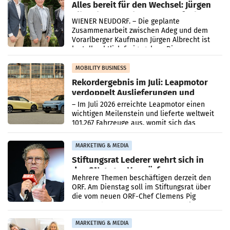
Alles bereit für den Wechsel: Jürgen
Albrecht setzt ab 1.1.2027 auf Adeg
WIENER NEUDORF. – Die geplante
Zusammenarbeit zwischen Adeg und dem
Vorarlberger Kaufmann Jürgen Albrecht ist
kartellrechtlich freigegeben: Die
Bundeswettbewerbsbehörde und der
Bundeskartellanwalt
MOBILITY BUSINESS
Rekordergebnis im Juli: Leapmotor
verdoppelt Auslieferungen und
überschreitet die 100.000er-Marke
– Im Juli 2026 erreichte Leapmotor einen
wichtigen Meilenstein und lieferte weltweit
101.267 Fahrzeuge aus, womit sich das
Ergebnis gegenüber Juli 2025 mehr als
verdoppelte (+102
MARKETING & MEDIA
Stiftungsrat Lederer wehrt sich in
den SN gegen Vorwürfe
Mehrere Themen beschäftigen derzeit den
ORF. Am Dienstag soll im Stiftungsrat über
die vom neuen ORF-Chef Clemens Pig
vorgeschlagenen Besetzungen für die
Direktionen abgestimmt werden.
MARKETING & MEDIA