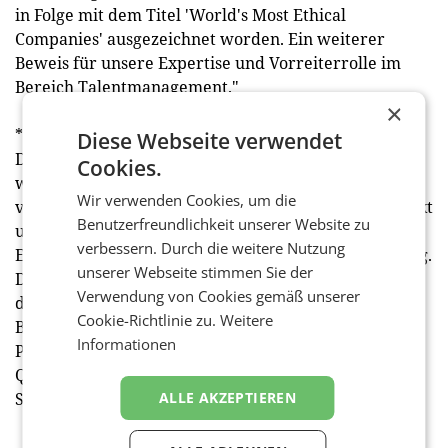
in Folge mit dem Titel 'World's Most Ethical
Companies' ausgezeichnet worden. Ein weiterer
Beweis für unsere Expertise und Vorreiterrolle im
Bereich Talentmanagement."
×
*Die Umfrage wurde im Jänner 2022 durchgeführt.
Diese Webseite verwendet
Das ManpowerGroup Arbeitsmarktbarometer ist die
Cookies.
weltweit umfangreichste vierteljährlich
Wir verwenden Cookies, um die
vorausblickende Studie in Bezug auf den Arbeitsmarkt
Benutzerfreundlichkeit unserer Website zu
und ein international anerkannter Indikator zur
verbessern. Durch die weitere Nutzung
Einschätzung der künftigen Arbeitsmarktentwicklung.
unserer Webseite stimmen Sie der
Der Netto-Beschäftigungsausblick errechnet sich aus
Verwendung von Cookies gemäß unserer
dem Prozentsatz jener Unternehmen, die einen
Cookie-Richtlinie zu.
Weitere
Beschäftigungsanstieg erwarten, abzüglich des
Informationen
Prozentsatzes jener Unternehmen, die im nächsten
Quartal einen Beschäftigungsrückgang an ihrem
ALLE AKZEPTIEREN
Standort erwarten. (red)