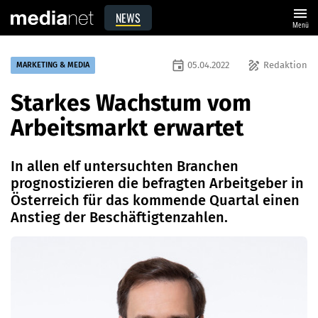
menu
NEWS
Menü
event
draw
05.04.2022
Redaktion
MARKETING & MEDIA
Starkes Wachstum vom
Arbeitsmarkt erwartet
In allen elf untersuchten Branchen
prognostizieren die befragten Arbeitgeber in
Österreich für das kommende Quartal einen
Anstieg der Beschäftigtenzahlen.