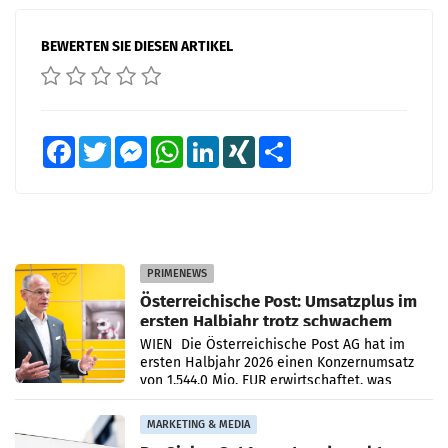
BEWERTEN SIE DIESEN ARTIKEL
Facebook
Twitter
Messenger
WhatsApp
LinkedIn
XING
Teilen
PRIMENEWS
Österreichische Post: Umsatzplus im
ersten Halbjahr trotz schwachem
Briefgeschäft
WIEN Die Österreichische Post AG hat im
ersten Halbjahr 2026 einen Konzernumsatz
von 1.544,0 Mio. EUR erwirtschaftet, was
einem Plus von 3,8 Prozent gegenüber dem
Vergleichszeitraum
MARKETING & MEDIA