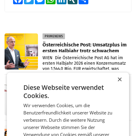
PRIMENEWS
Österreichische Post: Umsatzplus im
ersten Halbjahr trotz schwachem
Briefgeschäft
WIEN Die Österreichische Post AG hat im
ersten Halbjahr 2026 einen Konzernumsatz
von 1.544,0 Mio. EUR erwirtschaftet, was
einem Plus von 3,8 Prozent gegenüber dem
×
Vergleichszeitraum
MARKETING & MEDIA
Diese Webseite verwendet
ProSiebenSat.1 spart und macht
Cookies.
überraschend viel Gewinn
UNTERFÖHRING/MAILAND/AMSTERDAM. Der
Wir verwenden Cookies, um die
Fernsehkonzern ProSiebenSat.1 hat im
Benutzerfreundlichkeit unserer Website zu
Frühjahr dank Kostensenkungen operativ
wieder Gewinn gemacht und die
verbessern. Durch die weitere Nutzung
Markterwartung deutlich übertroffen.
unserer Webseite stimmen Sie der
RETAIL
Verwendung von Cookies gemäß unserer