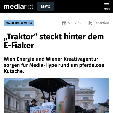
menu
NEWS
Menü
event
draw
22.10.2019
Redaktion
MARKETING & MEDIA
„Traktor“ steckt hinter dem
E-Fiaker
Wien Energie und Wiener Kreativagentur
sorgen für Media-Hype rund um pferdelose
Kutsche.