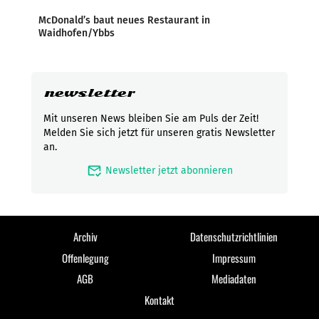
McDonald’s baut neues Restaurant in
Waidhofen/Ybbs
newsletter
Mit unseren News bleiben Sie am Puls der Zeit!
Melden Sie sich jetzt für unseren gratis Newsletter
an.
mark_email_read
Newsletter jetzt abonnieren
Archiv
Datenschutzrichtlinien
Offenlegung
Impressum
AGB
Mediadaten
Kontakt