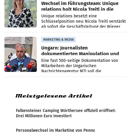
Wechsel im Führungsteam: Unique
relations holt Nicola Treitl in die
Geschäftsleitung
Unique relations besetzt eine
Schlüsselposition neu: Nicola Treitl verstärkt
ab sofort die Geschäftsleitung der Wiener
PR-Agentur an der Seite von Josef Kalina und
Anna Kalina-Mahr.
MARKETING & MEDIA
Ungarn: Journalisten
dokumentierten Manipulation und
Zensur
Eine fast 500-seitige Dokumentation von
Mitarbeitern der Ungarischen
Nachrichtenagentur MTI soll die
systematische Nachrichten-Manipulation und
Zensur bei der Agentur während der Zeit
Meistgelesene Artikel
Falkensteiner Camping Wörthersee offiziell eröffnet:
Drei Millionen Euro investiert
Personalwechsel im Marketing von Penny