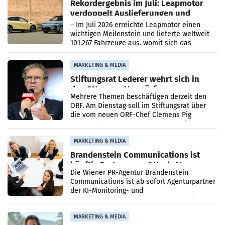
Rekordergebnis im Juli: Leapmotor
verdoppelt Auslieferungen und
überschreitet die 100.000er-Marke
– Im Juli 2026 erreichte Leapmotor einen
wichtigen Meilenstein und lieferte weltweit
101.267 Fahrzeuge aus, womit sich das
Ergebnis gegenüber Juli 2025 mehr als
verdoppelte (+102
MARKETING & MEDIA
Stiftungsrat Lederer wehrt sich in
den SN gegen Vorwürfe
Mehrere Themen beschäftigen derzeit den
ORF. Am Dienstag soll im Stiftungsrat über
die vom neuen ORF-Chef Clemens Pig
vorgeschlagenen Besetzungen für die
Direktionen abgestimmt werden.
MARKETING & MEDIA
Brandenstein Communications ist
künftig Partner von OtterlyAI
Die Wiener PR-Agentur Brandenstein
Communications ist ab sofort Agenturpartner
der KI-Monitoring- und
Optimierungsplattform OtterlyAI. Damit baut
die Agentur ihr Leistungsportfolio
MARKETING & MEDIA