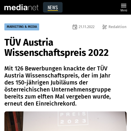
menu
NEWS
Menü
event
draw
21.11.2022
Redaktion
MARKETING & MEDIA
TÜV Austria
Wissenschaftspreis 2022
Mit 126 Bewerbungen knackte der TÜV
Austria Wissenschaftspreis, der im Jahr
des 150-jährigen Jubiläums der
österreichischen Unternehmensgruppe
bereits zum elften Mal vergeben wurde,
erneut den Einreichrekord.