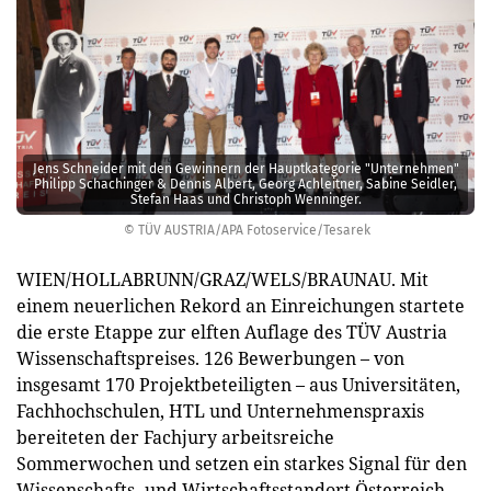
Jens Schneider mit den Gewinnern der Hauptkategorie "Unternehmen"
Philipp Schachinger & Dennis Albert, Georg Achleitner, Sabine Seidler,
Stefan Haas und Christoph Wenninger.
© TÜV AUSTRIA/APA Fotoservice/Tesarek
WIEN/HOLLABRUNN/GRAZ/WELS/BRAUNAU. Mit
einem neuerlichen Rekord an Einreichungen startete
die erste Etappe zur elften Auflage des TÜV Austria
Wissenschaftspreises. 126 Bewerbungen – von
insgesamt 170 Projektbeteiligten – aus Universitäten,
Fachhochschulen, HTL und Unternehmenspraxis
bereiteten der Fachjury arbeitsreiche
Sommerwochen und setzen ein starkes Signal für den
Wissenschafts- und Wirtschaftsstandort Österreich.