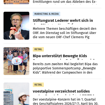
Ermittlungen rund um das Ableben des Ex-
Sektionschefs im Justizministerium, Christian
Pilnacek, auf sensible
MARKETING & MEDIA
Stiftungsrat Lederer wehrt sich in
den SN gegen Vorwürfe
Mehrere Themen beschäftigen derzeit den
ORF. Am Dienstag soll im Stiftungsrat über
die vom neuen ORF-Chef Clemens Pig
vorgeschlagenen Besetzungen für die
Direktionen abgestimmt werden.
RETAIL
Bipa unterstützt Bewegte Kids
Sommercamps im Osten Österreichs
Bereits zum zweiten Mal begleitet Bipa das
polysportive Sommersportcamp „Bewegte
Kids“. Während der Campwochen in den
Monaten Juli und August versorgt das
Unternehmen Kinder sowie
RETAIL
voestalpine verzeichnet solides
erstes Quartal und steigert EBITDA
Der voestalpine-Konzern hat im 1. Quartal
des Geschäftsjahres 2026/27 (1. April bis 30.