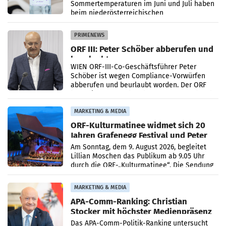
Sommertemperaturen im Juni und Juli haben
beim niederösterreichischen
Getränkehersteller Vöslauer zu deutlichen
Absatzzuwächsen geführt. Während
PRIMENEWS
ORF III: Peter Schöber abberufen und
beurlaubt
WIEN ORF-III-Co-Geschäftsführer Peter
Schöber ist wegen Compliance-Vorwürfen
abberufen und beurlaubt worden. Der ORF
bestätigte gegenüber der APA entsprechende
Medienberichte.
MARKETING & MEDIA
ORF-Kulturmatinee widmet sich 20
Jahren Grafenegg Festival und Peter
Simonischek
Am Sonntag, dem 9. August 2026, begleitet
Lillian Moschen das Publikum ab 9.05 Uhr
durch die ORF-„Kulturmatinee“. Die Sendung
startet mit der Dokumentation „20 Jahre
Grafenegg
MARKETING & MEDIA
APA-Comm-Ranking: Christian
Stocker mit höchster Medienpräsenz
im Juli
Das APA-Comm-Politik-Ranking untersucht