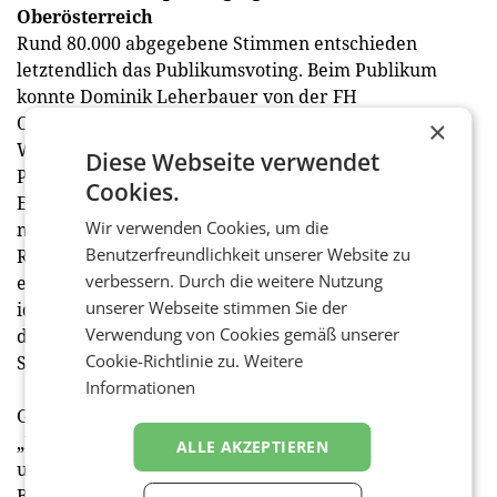
Oberösterreich
Rund 80.000 abgegebene Stimmen entschieden
letztendlich das Publikumsvoting. Beim Publikum
konnte Dominik Leherbauer von der FH
Oberösterreich / Campus
×
Wels (Mechatronik/Wirtschaft) mit seinem
Diese Webseite verwendet
Produktionsplanungsansatz, mit dem Unternehmen
Cookies.
Energiekosten zielgenauer vorhersagen und
Wir verwenden Cookies, um die
minimieren können, punkten. Er stellte sich im
Benutzerfreundlichkeit unserer Website zu
Rahmen seiner Masterthesis die Frage, wie
verbessern. Durch die weitere Nutzung
elektrische Energie in der produzierenden Industrie
unserer Webseite stimmen Sie der
ideal genutzt werden kann und schuf ein Werkzeug,
Verwendung von Cookies gemäß unserer
das die Maschinenbelegungsplanung in Hinblick auf
Cookie-Richtlinie zu.
Weitere
Strommix und Strompreis optimiert.
Informationen
Gewinner des Publikumspreises in der Kategorie
„HTL Abschlussarbeiten“ ist das Team rund
ALLE AKZEPTIEREN
um Maximilian Gerner und Marcel Leitner der HTL
Braunau, die ihre Diplomarbeit einer ihrer