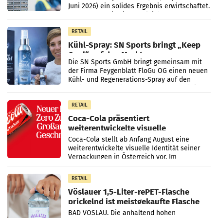
Juni 2026) ein solides Ergebnis erwirtschaftet.
Der Umsatz stieg im Vergleich zur
Vorjahresperiode
RETAIL
Kühl-Spray: SN Sports bringt „Keep
Cool“ auf den Markt
Die SN Sports GmbH bringt gemeinsam mit
der Firma Feygenblatt FloGu OG einen neuen
Kühl- und Regenerations-Spray auf den
Markt. Das Produkt namens „Keep Cool“ ist zu
100 Prozent
RETAIL
Coca-Cola präsentiert
weiterentwickelte visuelle
Markenidentität
Coca-Cola stellt ab Anfang August eine
weiterentwickelte visuelle Identität seiner
Verpackungen in Österreich vor. Im
Mittelpunkt des Redesigns stehen zentrale
Gestaltungselemente
RETAIL
Vöslauer 1,5-Liter-rePET-Flasche
prickelnd ist meistgekaufte Flasche
Österreichs
BAD VÖSLAU. Die anhaltend hohen