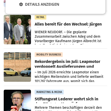
DETAILS ANZEIGEN
erneuert Penny zwei Filialen in Nieder- und
Oberösterreich. Die beiden Standorte liegen
in Haag sowie im rund
RETAIL
Alles bereit für den Wechsel: Jürgen
Albrecht setzt ab 1.1.2027 auf Adeg
WIENER NEUDORF. – Die geplante
Zusammenarbeit zwischen Adeg und dem
Vorarlberger Kaufmann Jürgen Albrecht ist
kartellrechtlich freigegeben: Die
Bundeswettbewerbsbehörde und der
Bundeskartellanwalt
MOBILITY BUSINESS
Rekordergebnis im Juli: Leapmotor
verdoppelt Auslieferungen und
überschreitet die 100.000er-Marke
– Im Juli 2026 erreichte Leapmotor einen
wichtigen Meilenstein und lieferte weltweit
101.267 Fahrzeuge aus, womit sich das
Ergebnis gegenüber Juli 2025 mehr als
verdoppelte (+102
MARKETING & MEDIA
Stiftungsrat Lederer wehrt sich in
den SN gegen Vorwürfe
Mehrere Themen beschäftigen derzeit den