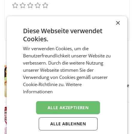
×
Facebook
Twitter
Messenger
WhatsApp
LinkedIn
XING
Teilen
Diese Webseite verwendet
Cookies.
Wir verwenden Cookies, um die
Benutzerfreundlichkeit unserer Website zu
verbessern. Durch die weitere Nutzung
RETAIL
unserer Webseite stimmen Sie der
Eine Bühne für Zirkularität: ARA und
Verwendung von Cookies gemäß unserer
Müller informieren am POS über
Cookie-Richtlinie zu.
Weitere
Kreislauffähigkeit
Über den gesamten August hinweg rücken die
Informationen
Altstoff Recycling Austria AG (ARA) und der
Handelskonzern Müller die Initiative
„Kreislauf-Helden“ in allen österreichischen
ALLE AKZEPTIEREN
Müller-Filialen
RETAIL
Penny modernisiert zwei Filialen in
ALLE ABLEHNEN
Ober- und Niederösterreich
WIENER NEUDORF. – Im Rahmen einer
laufenden Modernisierungsoffensive