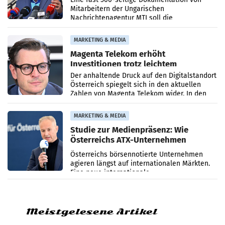
Mitarbeitern der Ungarischen
Nachrichtenagentur MTI soll die
systematische Nachrichten-Manipulation und
Zensur bei der Agentur während der Zeit
MARKETING & MEDIA
Magenta Telekom erhöht
Investitionen trotz leichtem
Umsatzrückgang
Der anhaltende Druck auf den Digitalstandort
Österreich spiegelt sich in den aktuellen
Zahlen von Magenta Telekom wider. In den
ersten sechs Monaten des laufenden Jahres
verzeichnete
MARKETING & MEDIA
Studie zur Medienpräsenz: Wie
Österreichs ATX-Unternehmen
international wahrgenommen
Österreichs börsennotierte Unternehmen
werden
agieren längst auf internationalen Märkten.
Eine neue internationale
Medienresonanzanalyse untersucht die
weltweite Berichterstattung über
Meistgelesene Artikel