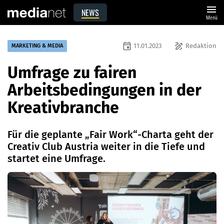
menu
NEWS
Menü
event
draw
11.01.2023
Redaktion
MARKETING & MEDIA
Umfrage zu fairen
Arbeitsbedingungen in der
Kreativbranche
Für die geplante „Fair Work“-Charta geht der
Creativ Club Austria weiter in die Tiefe und
startet eine Umfrage.