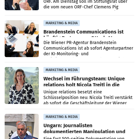
ORF. Am Dienstag soll im Stiftungsrat über
die vom neuen ORF-Chef Clemens Pig
vorgeschlagenen Besetzungen für die
Direktionen abgestimmt werden.
MARKETING & MEDIA
Brandenstein Communications ist
künftig Partner von OtterlyAI
Die Wiener PR-Agentur Brandenstein
Communications ist ab sofort Agenturpartner
der KI-Monitoring- und
Optimierungsplattform OtterlyAI. Damit baut
die Agentur ihr Leistungsportfolio
MARKETING & MEDIA
Wechsel im Führungsteam: Unique
relations holt Nicola Treitl in die
Geschäftsleitung
Unique relations besetzt eine
Schlüsselposition neu: Nicola Treitl verstärkt
ab sofort die Geschäftsleitung der Wiener
PR-Agentur an der Seite von Josef Kalina und
Anna Kalina-Mahr.
MARKETING & MEDIA
Ungarn: Journalisten
dokumentierten Manipulation und
Zensur
Eine fast 500-seitige Dokumentation von