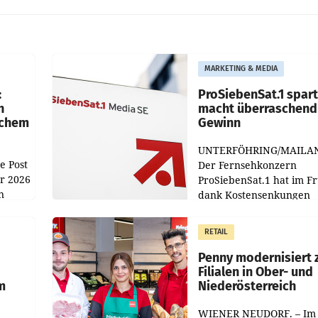
MARKETING & MEDIA
:
ProSiebenSat.1 spar
n
macht überraschend 
achem
Gewinn
UNTERFÖHRING/MAILA
e Post
Der Fernsehkonzern
hr 2026
ProSiebenSat.1 hat im F
n
dank Kostensenkungen
operativ wieder Gewinn
m Plus
gemacht und die
RETAIL
er
Markterwartung deutlic
übertroffen.
Penny modernisiert 
Filialen in Ober- und
m
Niederösterreich
WIENER NEUDORF. – Im