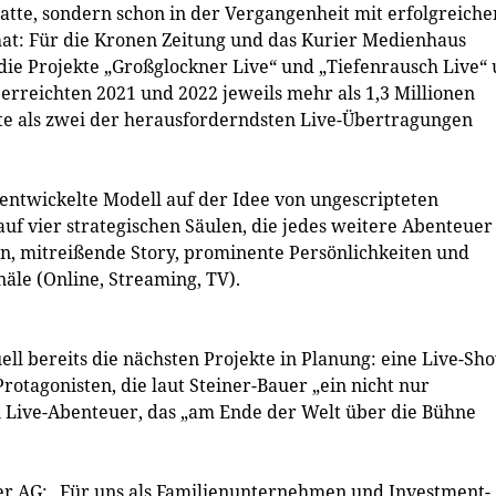
atte, sondern schon in der Vergangenheit mit erfolgreiche
at: Für die Kronen Zeitung und das Kurier Medienhaus
die Projekte „Großglockner Live“ und „Tiefenrausch Live“
 erreichten 2021 und 2022 jeweils mehr als 1,3 Millionen
ute als zwei der herausforderndsten Live-Übertragungen
entwickelte Modell auf der Idee von ungescripteten
auf vier strategischen Säulen, die jedes weitere Abenteuer
ion, mitreißende Story, prominente Persönlichkeiten und
äle (Online, Streaming, TV).
ell bereits die nächsten Projekte in Planung: eine Live-Sh
otagonisten, die laut Steiner-Bauer „ein nicht nur
n Live-Abenteuer, das „am Ende der Welt über die Bühne
r AG: „Für uns als Familienunternehmen und Investment-