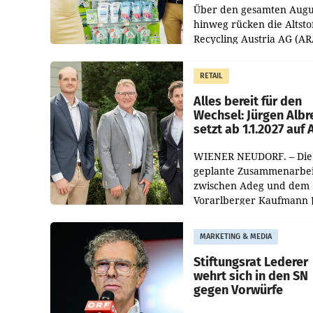
Über den gesamten Augu
hinweg rücken die Altsto
Recycling Austria AG (AR
und der Handelskonzern
Müller die Initiative „Krei
RETAIL
Helden“ in allen
österreichischen Müller-F
Alles bereit für den
Wechsel: Jürgen Albr
setzt ab 1.1.2027 auf
WIENER NEUDORF. – Die
geplante Zusammenarbei
zwischen Adeg und dem
Vorarlberger Kaufmann 
Albrecht ist kartellrechtl
freigegeben: Die
MARKETING & MEDIA
Bundeswettbewerbsbeh
und der Bundeskartellan
Stiftungsrat Lederer
wehrt sich in den SN
gegen Vorwürfe