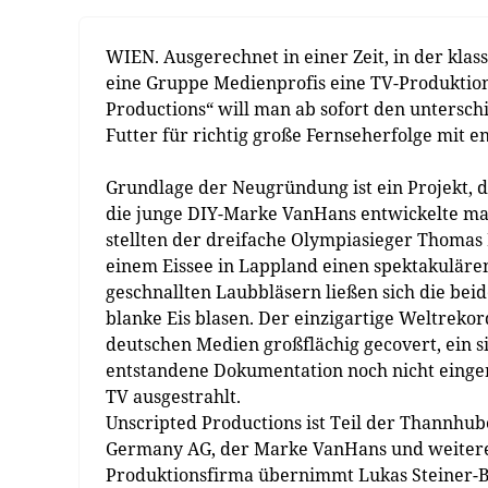
WIEN. Ausgerechnet in einer Zeit, in der kla
eine Gruppe Medienprofis eine TV-Produktio
Productions“ will man ab sofort den untersc
Futter für richtig große Fernseherfolge mit 
Grundlage der Neugründung ist ein Projekt, 
die junge DIY-Marke VanHans entwickelte man
stellten der dreifache Olympiasieger Thomas
einem Eissee in Lappland einen spektakulären
geschnallten Laubbläsern ließen sich die beid
blanke Eis blasen. Der einzigartige Weltreko
deutschen Medien großflächig gecovert, ein s
entstandene Dokumentation noch nicht einger
TV ausgestrahlt.
Unscripted Productions ist Teil der Thannhu
Germany AG, der Marke VanHans und weitere
Produktionsfirma übernimmt Lukas Steiner-Ba