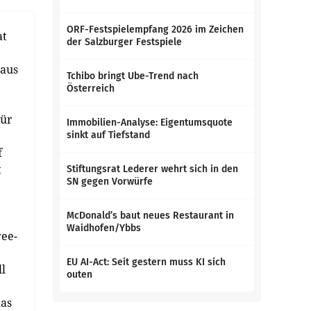
ORF-Festspielempfang 2026 im Zeichen
at
der Salzburger Festspiele
naus
Tchibo bringt Ube-Trend nach
Österreich
Für
Immobilien-Analyse: Eigentumsquote
sinkt auf Tiefstand
f
t
Stiftungsrat Lederer wehrt sich in den
SN gegen Vorwürfe
McDonald’s baut neues Restaurant in
Waidhofen/Ybbs
ree-
EU AI-Act: Seit gestern muss KI sich
l
outen
das