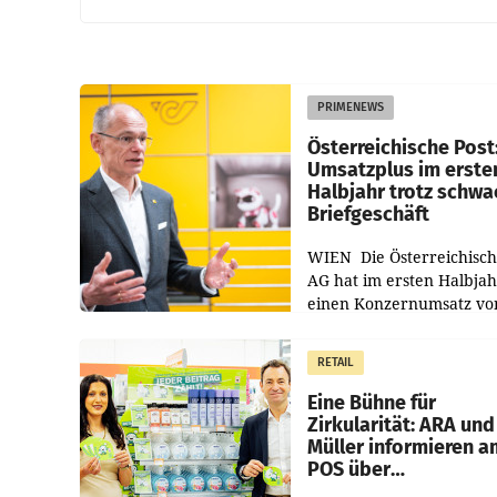
PRIMENEWS
Österreichische Post
Umsatzplus im erste
Halbjahr trotz schw
Briefgeschäft
WIEN Die Österreichisch
AG hat im ersten Halbja
einen Konzernumsatz vo
1.544,0 Mio. EUR
erwirtschaftet, was eine
RETAIL
von 3,8 Prozent gegenüb
dem Vergleichszeitraum
Eine Bühne für
Zirkularität: ARA und
Müller informieren a
POS über
Kreislauffähigkeit