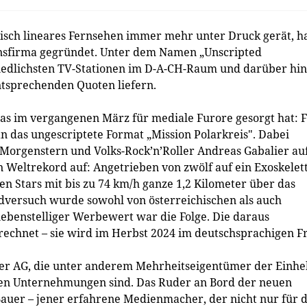
ssisch lineares Fernsehen immer mehr unter Druck gerät, h
nsfirma gegründet. Unter dem Namen „Unscripted
hiedlichsten TV-Stationen im D-A-CH-Raum und darüber hi
entsprechenden Quoten liefern.
das im vergangenen März für mediale Furore gesorgt hat: 
 das ungescriptete Format „Mission Polarkreis". Dabei
 Morgenstern und Volks-Rock’n’Roller Andreas Gabalier au
 Weltrekord auf: Angetrieben von zwölf auf ein Exoskelet
en Stars mit bis zu 74 km/h ganze 1,2 Kilometer über das
rdversuch wurde sowohl von österreichischen als auch
iebenstelliger Werbewert war die Folge. Die daraus
echnet – sie wird im Herbst 2024 im deutschsprachigen F
ber AG, die unter anderem Mehrheitseigentümer der Einhel
n Unternehmungen sind. Das Ruder an Bord der neuen
uer – jener erfahrene Medienmacher, der nicht nur für 