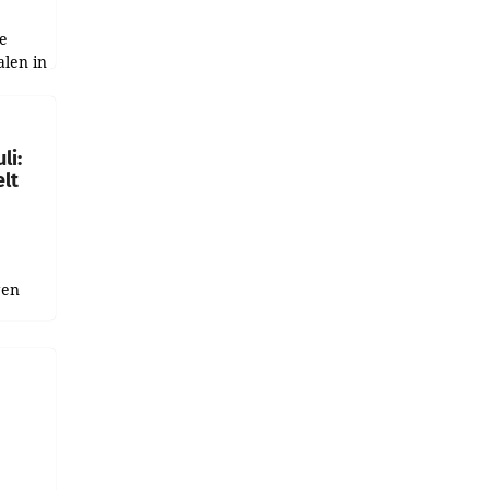
e
alen in
ich.
gen in
li:
lt
gen
uge
bnis
r als