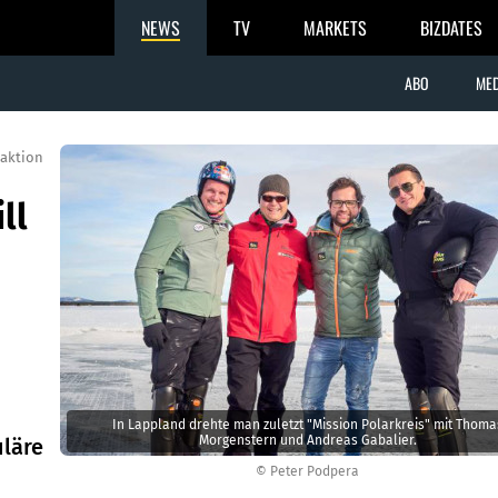
NEWS
TV
MARKETS
BIZDATES
ABO
MED
aktion
ll
In Lappland drehte man zuletzt "Mission Polarkreis" mit Thoma
Morgenstern und Andreas Gabalier.
uläre
© Peter Podpera