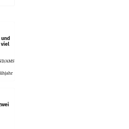
t und
viel
ND/AMSTERDAM.
rühjahr
h
zwei