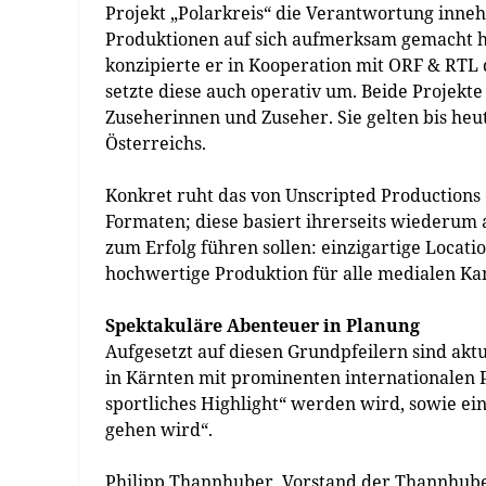
Projekt „Polarkreis“ die Verantwortung inneh
Produktionen auf sich aufmerksam gemacht h
konzipierte er in Kooperation mit ORF & RTL 
setzte diese auch operativ um. Beide Projekte
Zuseherinnen und Zuseher. Sie gelten bis he
Österreichs.
Konkret ruht das von Unscripted Productions 
Formaten; diese basiert ihrerseits wiederum 
zum Erfolg führen sollen: einzigartige Locat
hochwertige Produktion für alle medialen Kan
Spektakuläre Abenteuer in Planung
Aufgesetzt auf diesen Grundpfeilern sind aktu
in Kärnten mit prominenten internationalen Pr
sportliches Highlight“ werden wird, sowie ei
gehen wird“.
Philipp Thannhuber, Vorstand der Thannhube