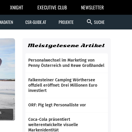
XNIGHT
EXECUTIVE CLUB
NEWSLETTER
search
IADATEN
CSR-GUIDE.AT
PROJEKTE
SUCHE
Meistgelesene Artikel
Personalwechsel im Marketing von
Penny Österreich und Rewe Großhandel
Falkensteiner Camping Wörthersee
offiziell eröffnet: Drei Millionen Euro
investiert
ORF: Pig legt Personalliste vor
s
Coca-Cola präsentiert
weiterentwickelte visuelle
Markenidentität