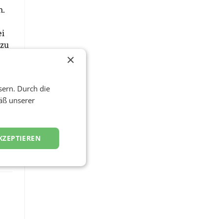
n.
ei
 zu
t
×
sern. Durch die
äß unserer
KZEPTIEREN