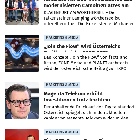
modernisierten Campingplatzes am
Wörthersee
KLAGENFURT AM WÖRTHERSEE. – Der
Falkensteiner Camping Wörthersee ist
offiziell eröffnet. Die Falkensteiner Michaeler
Tourism Group (FMTG) und die Stadtwerke
Klagenfurt haben den
MARKETING & MEDIA
„Join the Flow“ wird Österreichs
Pavillon bei der EXPO 2027
Das Konzept „Join the Flow“ von facts and
fiction, ZONE Media und PLANET architects
wird der österreichische Beitrag zur EXPO
2027 in Belgrad. Die Weltausstellung findet
von 15.
MARKETING & MEDIA
Magenta Telekom erhöht
Investitionen trotz leichtem
Umsatzrückgang
Der anhaltende Druck auf den Digitalstandort
Österreich spiegelt sich in den aktuellen
Zahlen von Magenta Telekom wider. In den
ersten sechs Monaten des laufenden Jahres
verzeichnete
MARKETING & MEDIA