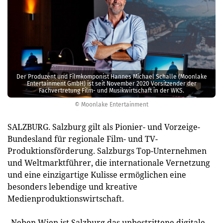
Der Produzent und Filmkomponist Hannes Michael Schalle (Moonlake
Entertainment GmbH) ist seit November 2020 Vorsitzender der
Fachvertretung Film- und Musikwirtschaft in der WKS.
© Moonlake Entertainment
SALZBURG. Salzburg gilt als Pionier- und Vorzeige-
Bundesland für regionale Film- und TV-
Produktionsförderung. Salzburgs Top-Unternehmen
und Weltmarktführer, die internationale Vernetzung
und eine einzigartige Kulisse ermöglichen eine
besonders lebendige und kreative
Medienproduktionswirtschaft.
„Neben Wien ist Salzburg das unbestrittene digitale