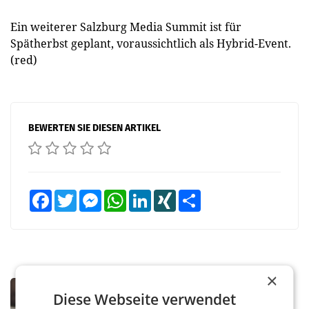
Ein weiterer Salzburg Media Summit ist für
Spätherbst geplant, voraussichtlich als Hybrid-Event.
(red)
BEWERTEN SIE DIESEN ARTIKEL
Facebook
Twitter
Messenger
WhatsApp
LinkedIn
XING
Teilen
×
MARKETING & MEDIA
Diese Webseite verwendet
ORF weist Berichte über Abschaltung