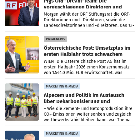
Pigs ORF-Dream-Team: Die
vorgeschlagenen Direktoren und
Direktorinnen
Morgen wählt der ORF Stiftungsrat die ORF-
Direktorinnen und -Direktoren, sowie die
Landesdirektorinnen und -direktoren. Das 13-
köpfige Wunschteam des ab 1. Jänner 2027
amtierenden
PRIMENEWS
Österreichische Post: Umsatzplus im
ersten Halbjahr trotz schwachem
Briefgeschäft
WIEN Die Österreichische Post AG hat im
ersten Halbjahr 2026 einen Konzernumsatz
von 1.544,0 Mio. EUR erwirtschaftet, was
einem Plus von 3,8 Prozent gegenüber dem
Vergleichszeitraum
MARKETING & MEDIA
Alpacem und Politik im Austausch
über Dekarbonisierung und
Energiepreise
– Wie die Zement- und Betonproduktion ihre
CO₂-Emissionen weiter senken und zugleich
wettbewerbsfähig bleiben kann, war Thema
eines Treffens zwischen Staatssekretärin
Elisabeth
MARKETING & MEDIA