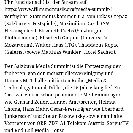
Uhr (und danach) ist der Stream auf
https://www.filmundmusik.org/media-summit-1
verfügbar. Statements kommen u.a. von Lukas Crepaz
(Salzburger Festspiele), Maximilian Dasch (
SN
-
Herausgeber), Elisabeth Fuchs (Salzburger
Philharmonie), Elisabeth Gutjahr (Universität
Mozarteum), Walter Haas (ITG), Thaddaeus Ropac
(Galerist) sowie Matthias Winkler (Hotel Sacher).
Der Salzburg Media Summit ist die Fortsetzung der
früheren, von der Industriellenvereinigung und
Hannes M. Schalle initiierten Reihe „Media &
Technology Round Table“, die 15 Jahre lang lief. Zu
Gast waren u.a. schon prominente Medienmanager
wie Gerhard Zeiler, Hannes Ametsreiter, Helmut
Thoma, Hans Mahr, Oscar-Preisträger wie Eberhard
Junkersdorf und Stefan Ruzowitzky sowie namhafte
Vertreter von ORF, ZDF, A1 Telekom Austria, ServusTV
und Red Bull Media House.