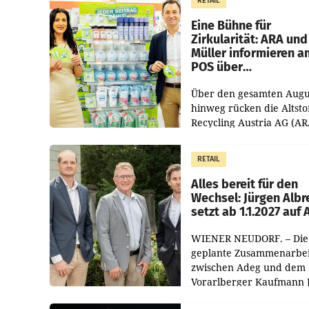
RETAIL
von 3,8 Prozent gegenüb
dem Vergleichszeitraum
Eine Bühne für
Zirkularität: ARA und
Müller informieren a
POS über
Kreislauffähigkeit
Über den gesamten Augu
hinweg rücken die Altsto
Recycling Austria AG (AR
und der Handelskonzern
Müller die Initiative „Krei
RETAIL
Helden“ in allen
österreichischen Müller-F
Alles bereit für den
Wechsel: Jürgen Albr
setzt ab 1.1.2027 auf
WIENER NEUDORF. – Die
geplante Zusammenarbei
zwischen Adeg und dem
Vorarlberger Kaufmann 
Albrecht ist kartellrechtl