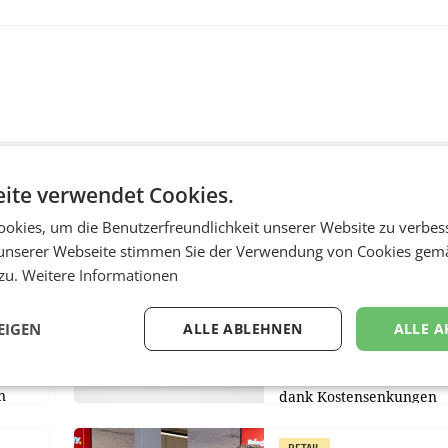
ite verwendet Cookies.
MARKETING & MEDIA
okies, um die Benutzerfreundlichkeit unserer Website zu verbes
unserer Webseite stimmen Sie der Verwendung von Cookies gem
:
ProSiebenSat.1 spar
n
macht überraschend 
 zu.
Weitere Informationen
achem
Gewinn
EIGEN
ALLE ABLEHNEN
ALLE A
UNTERFÖHRING/MAILA
e Post
Der Fernsehkonzern
hr 2026
ProSiebenSat.1 hat im F
n
dank Kostensenkungen
operativ wieder Gewinn
m Plus
gemacht und die