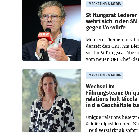
freigegeben: Die
MARKETING & MEDIA
Bundeswettbewerbsbeh
und der Bundeskartellan
Stiftungsrat Lederer
wehrt sich in den SN
gegen Vorwürfe
Mehrere Themen beschä
derzeit den ORF. Am Die
soll im Stiftungsrat über 
vom neuen ORF-Chef Cl
Pig vorgeschlagenen
Besetzungen für die
MARKETING & MEDIA
Direktionen abgestimmt
werden.
Wechsel im
Führungsteam: Uniq
relations holt Nicola 
in die Geschäftsleit
Unique relations besetzt 
Schlüsselposition neu: Ni
Treitl verstärkt ab sofort
Geschäftsleitung der Wi