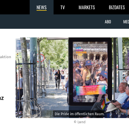
NEWS
TV
MARKETS
BIZDATES
ABO
MED
aktion
nz
Die Pride im öffentlichen Raum.
© Lwnd