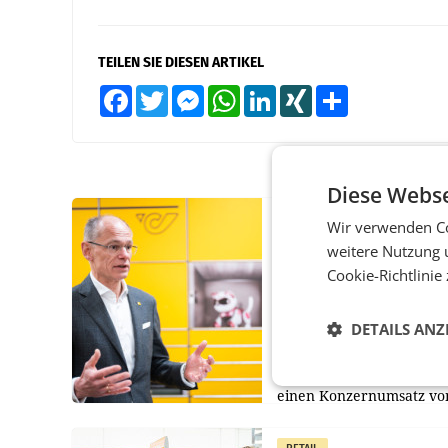
TEILEN SIE DIESEN ARTIKEL
Facebook
Twitter
Messenger
WhatsApp
LinkedIn
XING
Teilen
Diese Webse
PRIMENEWS
Wir verwenden Co
weitere Nutzung 
Österreichische Post
Umsatzplus im erste
Cookie-Richtlinie
Halbjahr trotz schw
Briefgeschäft
DETAILS ANZ
WIEN Die Österreichisch
AG hat im ersten Halbja
einen Konzernumsatz vo
1.544,0 Mio. EUR
erwirtschaftet, was eine