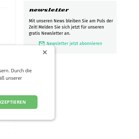
newsletter
Mit unseren News bleiben Sie am Puls der
Zeit! Melden Sie sich jetzt für unseren
gratis Newsletter an.
mark_email_read
Newsletter jetzt abonnieren
×
sern. Durch die
äß unserer
t und
viel
KZEPTIEREN
ND/AMSTERDAM.
rühjahr