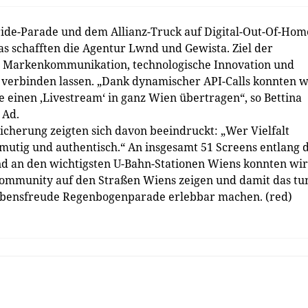
ride-Parade und dem Allianz-Truck auf Digital-Out-Of-Hom
s schafften die Agentur Lwnd und Gewista. Ziel der
ve Markenkommunikation, technologische Innovation und
 verbinden lassen. „Dank dynamischer API-Calls konnten w
ie einen ‚Livestream‘ in ganz Wien übertragen“, so Bettina
 Ad.
icherung zeigten sich davon beeindruckt: „Wer Vielfalt
, mutig und authentisch.“ An insgesamt 51 Screens entlang 
nd an den wichtigsten U-Bahn-Stationen Wiens konnten wir
ommunity auf den Straßen Wiens zeigen und damit das tu
­Lebensfreude Regenbogen­parade erlebbar machen. (red)