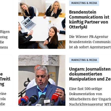
aus, womit sich das Erge
MARKETING & MEDIA
gegenüber Juli 2025 meh
örde
verdoppelte (+102
walt
Brandenstein
Communications ist
künftig Partner von
OtterlyAI
ftigen
Die Wiener PR-Agentur
nstag
Brandenstein Communica
die
ist ab sofort Agenturpar
emens
der KI-Monitoring- und
Optimierungsplattform
MARKETING & MEDIA
OtterlyAI. Damit baut di
Agentur ihr Leistungspor
Ungarn: Journalisten
ue
dokumentierten
Treitl
Manipulation und Ze
ung
Eine fast 500-seitige
eine
Dokumentation von
cola
Mitarbeitern der Ungari
 die
Nachrichtenagentur MTI 
ener
die systematische Nachri