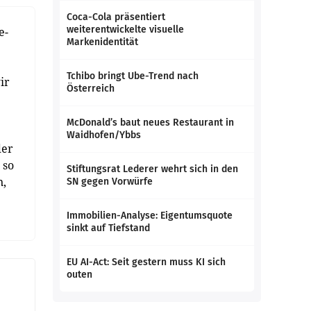
Coca-Cola präsentiert
weiterentwickelte visuelle
e-
Markenidentität
Tchibo bringt Ube-Trend nach
ir
Österreich
McDonald’s baut neues Restaurant in
Waidhofen/Ybbs
der
 so
Stiftungsrat Lederer wehrt sich in den
n,
SN gegen Vorwürfe
Immobilien-Analyse: Eigentumsquote
sinkt auf Tiefstand
EU AI-Act: Seit gestern muss KI sich
outen