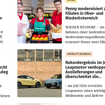
RETAIL
er
Markterwartung deutlic
übertroffen.
Penny modernisiert 
Filialen in Ober- und
m
Niederösterreich
WIENER NEUDORF. – Im
st
Rahmen einer laufenden
ff
Modernisierungsoffensiv
A)
erneuert Penny zwei Fili
Nieder- und Oberösterre
slauf-
Die beiden Standorte lie
MOBILITY BUSINESS
Haag sowie im rund
ilialen
Rekordergebnis im Ju
echt
Leapmotor verdoppe
 Adeg
Auslieferungen und
überschreitet die
100.000er-Marke
– Im Juli 2026 erreichte
t
Leapmotor einen wichti
Meilenstein und lieferte
Jürgen
weltweit 101.267 Fahrze
ich