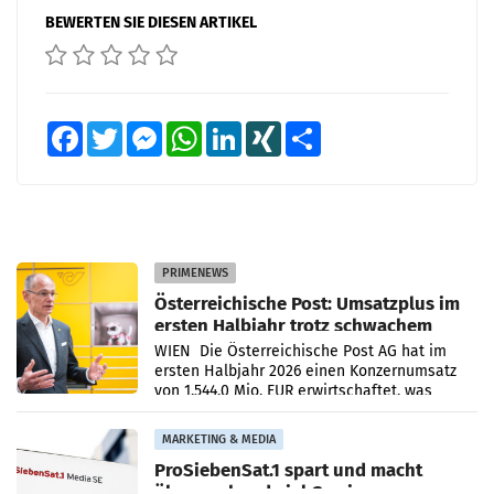
BEWERTEN SIE DIESEN ARTIKEL
Facebook
Twitter
Messenger
WhatsApp
LinkedIn
XING
Teilen
PRIMENEWS
Österreichische Post: Umsatzplus im
ersten Halbjahr trotz schwachem
Briefgeschäft
WIEN Die Österreichische Post AG hat im
ersten Halbjahr 2026 einen Konzernumsatz
von 1.544,0 Mio. EUR erwirtschaftet, was
einem Plus von 3,8 Prozent gegenüber dem
Vergleichszeitraum
MARKETING & MEDIA
ProSiebenSat.1 spart und macht
überraschend viel Gewinn