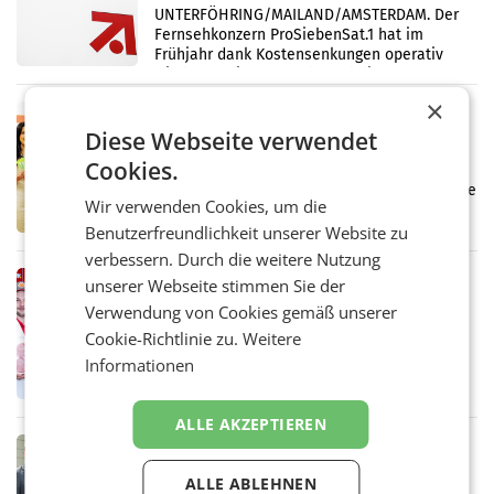
UNTERFÖHRING/MAILAND/AMSTERDAM. Der
Fernsehkonzern ProSiebenSat.1 hat im
Frühjahr dank Kostensenkungen operativ
wieder Gewinn gemacht und die
Markterwartung deutlich übertroffen.
×
RETAIL
Diese Webseite verwendet
Eine Bühne für Zirkularität: ARA und
Müller informieren am POS über
Cookies.
Kreislauffähigkeit
Über den gesamten August hinweg rücken die
Wir verwenden Cookies, um die
Altstoff Recycling Austria AG (ARA) und der
Handelskonzern Müller die Initiative
Benutzerfreundlichkeit unserer Website zu
„Kreislauf-Helden“ in allen österreichischen
verbessern. Durch die weitere Nutzung
Müller-Filialen
RETAIL
unserer Webseite stimmen Sie der
Penny modernisiert zwei Filialen in
Verwendung von Cookies gemäß unserer
Ober- und Niederösterreich
Cookie-Richtlinie zu.
Weitere
WIENER NEUDORF. – Im Rahmen einer
Informationen
laufenden Modernisierungsoffensive
erneuert Penny zwei Filialen in Nieder- und
Oberösterreich. Die beiden Standorte liegen
ALLE AKZEPTIEREN
in Haag sowie im rund
RETAIL
Alles bereit für den Wechsel: Jürgen
ALLE ABLEHNEN