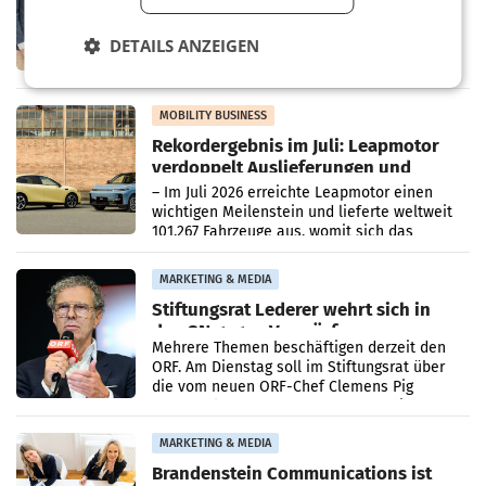
Albrecht setzt ab 1.1.2027 auf Adeg
WIENER NEUDORF. – Die geplante
Zusammenarbeit zwischen Adeg und dem
DETAILS ANZEIGEN
Vorarlberger Kaufmann Jürgen Albrecht ist
kartellrechtlich freigegeben: Die
Bundeswettbewerbsbehörde und der
Bundeskartellanwalt
MOBILITY BUSINESS
Rekordergebnis im Juli: Leapmotor
verdoppelt Auslieferungen und
überschreitet die 100.000er-Marke
– Im Juli 2026 erreichte Leapmotor einen
wichtigen Meilenstein und lieferte weltweit
101.267 Fahrzeuge aus, womit sich das
Ergebnis gegenüber Juli 2025 mehr als
verdoppelte (+102
MARKETING & MEDIA
Stiftungsrat Lederer wehrt sich in
den SN gegen Vorwürfe
Mehrere Themen beschäftigen derzeit den
ORF. Am Dienstag soll im Stiftungsrat über
die vom neuen ORF-Chef Clemens Pig
vorgeschlagenen Besetzungen für die
Direktionen abgestimmt werden.
MARKETING & MEDIA
Brandenstein Communications ist