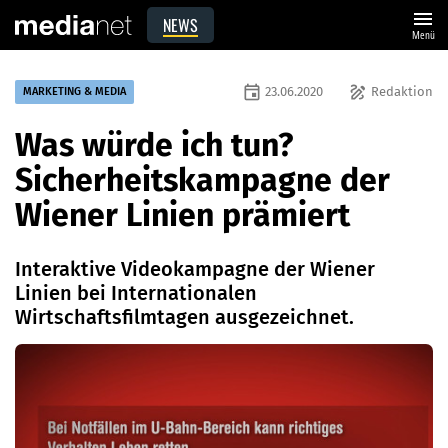
menu
NEWS
Menü
event
draw
23.06.2020
Redaktion
MARKETING & MEDIA
Was würde ich tun?
Sicherheitskampagne der
Wiener Linien prämiert
Interaktive Videokampagne der Wiener
Linien bei Internationalen
Wirtschaftsfilmtagen ausgezeichnet.