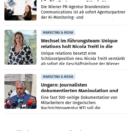
künftig Partner von OtterlyAI
Die Wiener PR-Agentur Brandenstein
Communications ist ab sofort Agenturpartner
der KI-Monitoring- und
Optimierungsplattform OtterlyAI. Damit baut
die Agentur ihr Leistungsportfolio
MARKETING & MEDIA
Wechsel im Führungsteam: Unique
relations holt Nicola Treitl in die
Geschäftsleitung
Unique relations besetzt eine
Schlüsselposition neu: Nicola Treitl verstärkt
ab sofort die Geschäftsleitung der Wiener
PR-Agentur an der Seite von Josef Kalina und
Anna Kalina-Mahr.
MARKETING & MEDIA
Ungarn: Journalisten
dokumentierten Manipulation und
Zensur
Eine fast 500-seitige Dokumentation von
Mitarbeitern der Ungarischen
Nachrichtenagentur MTI soll die
systematische Nachrichten-Manipulation und
Zensur bei der Agentur während der Zeit