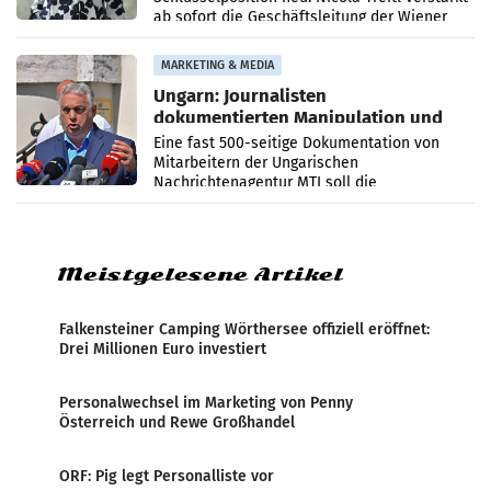
ab sofort die Geschäftsleitung der Wiener
PR-Agentur an der Seite von Josef Kalina und
Anna Kalina-Mahr.
MARKETING & MEDIA
Ungarn: Journalisten
dokumentierten Manipulation und
Zensur
Eine fast 500-seitige Dokumentation von
Mitarbeitern der Ungarischen
Nachrichtenagentur MTI soll die
systematische Nachrichten-Manipulation und
Zensur bei der Agentur während der Zeit
Meistgelesene Artikel
Falkensteiner Camping Wörthersee offiziell eröffnet:
Drei Millionen Euro investiert
Personalwechsel im Marketing von Penny
Österreich und Rewe Großhandel
ORF: Pig legt Personalliste vor