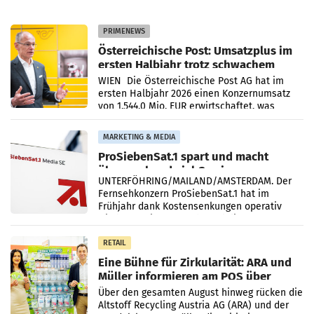
PRIMENEWS
Österreichische Post: Umsatzplus im
ersten Halbjahr trotz schwachem
Briefgeschäft
WIEN Die Österreichische Post AG hat im
ersten Halbjahr 2026 einen Konzernumsatz
von 1.544,0 Mio. EUR erwirtschaftet, was
einem Plus von 3,8 Prozent gegenüber dem
Vergleichszeitraum
MARKETING & MEDIA
ProSiebenSat.1 spart und macht
überraschend viel Gewinn
UNTERFÖHRING/MAILAND/AMSTERDAM. Der
Fernsehkonzern ProSiebenSat.1 hat im
Frühjahr dank Kostensenkungen operativ
wieder Gewinn gemacht und die
Markterwartung deutlich übertroffen.
RETAIL
Eine Bühne für Zirkularität: ARA und
Müller informieren am POS über
Kreislauffähigkeit
Über den gesamten August hinweg rücken die
Altstoff Recycling Austria AG (ARA) und der