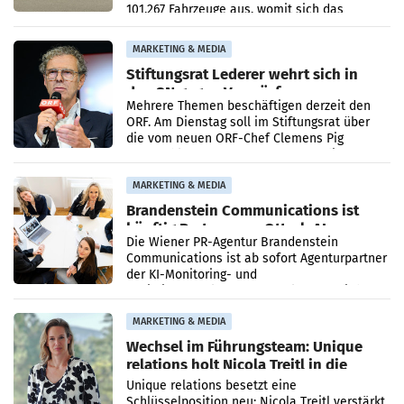
101.267 Fahrzeuge aus, womit sich das
Ergebnis gegenüber Juli 2025 mehr als
verdoppelte (+102
MARKETING & MEDIA
Stiftungsrat Lederer wehrt sich in
den SN gegen Vorwürfe
Mehrere Themen beschäftigen derzeit den
ORF. Am Dienstag soll im Stiftungsrat über
die vom neuen ORF-Chef Clemens Pig
vorgeschlagenen Besetzungen für die
Direktionen abgestimmt werden.
MARKETING & MEDIA
Brandenstein Communications ist
künftig Partner von OtterlyAI
Die Wiener PR-Agentur Brandenstein
Communications ist ab sofort Agenturpartner
der KI-Monitoring- und
Optimierungsplattform OtterlyAI. Damit baut
die Agentur ihr Leistungsportfolio
MARKETING & MEDIA
Wechsel im Führungsteam: Unique
relations holt Nicola Treitl in die
Geschäftsleitung
Unique relations besetzt eine
Schlüsselposition neu: Nicola Treitl verstärkt