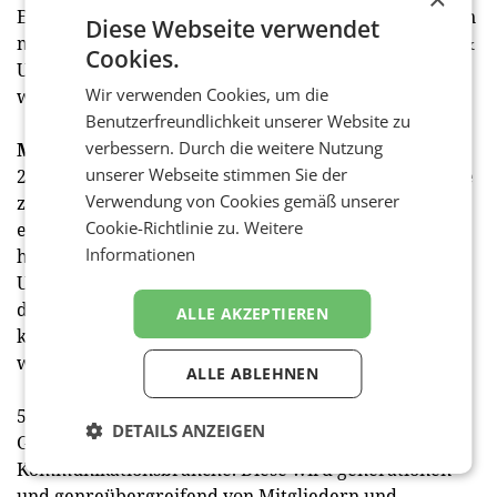
Erfolgreiche Knowledge-Formate wie die Kooperation
Diese Webseite verwendet
mit Super Brands Austria oder Creative Region Linz &
Cookies.
Upper Austria erfreuen sich guten Zulaufs und
Wir verwenden Cookies, um die
werden intensiviert.
Benutzerfreundlichkeit unserer Website zu
verbessern. Durch die weitere Nutzung
Mehr für die Augen
unserer Webseite stimmen Sie der
2022 werden die CCA-Jahrbücher der letzten 50 Jahre
Verwendung von Cookies gemäß unserer
zusätzlich als Online-Archiv präsentiert. Interessierte
Cookie-Richtlinie zu.
Weitere
erhalten einen Überblick über die Entwicklung der
Informationen
heimischen Kreativlandschaft. Der Austausch mit
Universitäten und Bildungseinrichtungen soll durch
das Archiv gefördert und die Sichtbarmachung
ALLE AKZEPTIEREN
kreativer Exzellenz auf ein neues Niveau gehoben
werden.
ALLE ABLEHNEN
50 Jahre Creativ Club Austria sind auch 50 Jahre
DETAILS ANZEIGEN
Geschichte der österreichischen
Kommunikationsbranche. Diese wird generationen-
und genreübergreifend von Mitgliedern und