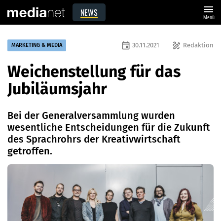
menu
NEWS
Menü
event
draw
30.11.2021
Redaktion
MARKETING & MEDIA
Weichenstellung für das
Jubiläumsjahr
Bei der Generalversammlung wurden
wesentliche Entscheidungen für die Zukunft
des Sprachrohrs der Kreativwirtschaft
getroffen.