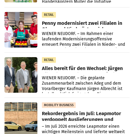
Handelskonzern Müller die Initiative
„Kreislauf-Helden“ in allen österreichischen
Müller-Filialen
RETAIL
Penny modernisiert zwei Filialen in
Ober- und Niederösterreich
WIENER NEUDORF. – Im Rahmen einer
laufenden Modernisierungsoffensive
erneuert Penny zwei Filialen in Nieder- und
Oberösterreich. Die beiden Standorte liegen
in Haag sowie im rund
RETAIL
Alles bereit für den Wechsel: Jürgen
Albrecht setzt ab 1.1.2027 auf Adeg
WIENER NEUDORF. – Die geplante
Zusammenarbeit zwischen Adeg und dem
Vorarlberger Kaufmann Jürgen Albrecht ist
kartellrechtlich freigegeben: Die
Bundeswettbewerbsbehörde und der
Bundeskartellanwalt
MOBILITY BUSINESS
Rekordergebnis im Juli: Leapmotor
verdoppelt Auslieferungen und
überschreitet die 100.000er-Marke
– Im Juli 2026 erreichte Leapmotor einen
wichtigen Meilenstein und lieferte weltweit