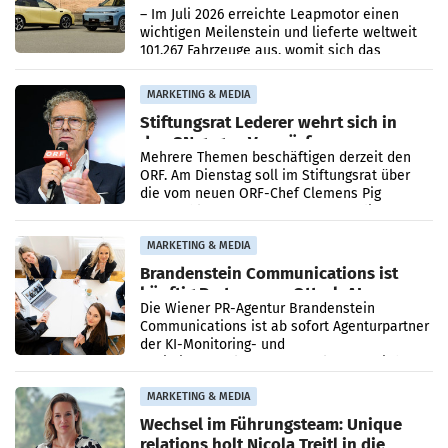
überschreitet die 100.000er-Marke
– Im Juli 2026 erreichte Leapmotor einen
wichtigen Meilenstein und lieferte weltweit
101.267 Fahrzeuge aus, womit sich das
Ergebnis gegenüber Juli 2025 mehr als
verdoppelte (+102
MARKETING & MEDIA
Stiftungsrat Lederer wehrt sich in
den SN gegen Vorwürfe
Mehrere Themen beschäftigen derzeit den
ORF. Am Dienstag soll im Stiftungsrat über
die vom neuen ORF-Chef Clemens Pig
vorgeschlagenen Besetzungen für die
Direktionen abgestimmt werden.
MARKETING & MEDIA
Brandenstein Communications ist
künftig Partner von OtterlyAI
Die Wiener PR-Agentur Brandenstein
Communications ist ab sofort Agenturpartner
der KI-Monitoring- und
Optimierungsplattform OtterlyAI. Damit baut
die Agentur ihr Leistungsportfolio
MARKETING & MEDIA
Wechsel im Führungsteam: Unique
relations holt Nicola Treitl in die