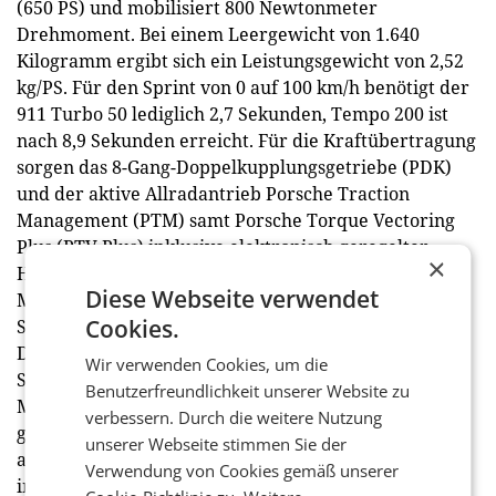
(650 PS) und mobilisiert 800 Newtonmeter
Drehmoment. Bei einem Leergewicht von 1.640
Kilogramm ergibt sich ein Leistungsgewicht von 2,52
kg/PS. Für den Sprint von 0 auf 100 km/h benötigt der
911 Turbo 50 lediglich 2,7 Sekunden, Tempo 200 ist
nach 8,9 Sekunden erreicht. Für die Kraftübertragung
sorgen das 8-Gang-Doppelkupplungsgetriebe (PDK)
und der aktive Allradantrieb Porsche Traction
Management (PTM) samt Porsche Torque Vectoring
Plus (PTV Plus) inklusive elektronisch geregelter
×
Hinterachs-Quersperre mit vollvariabler
Diese Webseite verwendet
Momentenverteilung. Serienmäßig ist eine
Cookies.
Sportabgasanlage mit schwarzen Endrohren verbaut.
Das Porsche Active Suspension Management (PASM)
Wir verwenden Cookies, um die
Sportfahrwerk mit einer Tieferlegung um 10
Benutzerfreundlichkeit unserer Website zu
Millimeter sowie das Liftsystem an der Vorderachse
verbessern. Durch die weitere Nutzung
gehören ebenso zum Serienumfang wie
unserer Webseite stimmen Sie der
abgedunkelten LED-Matrix-Hauptscheinwerfer
Verwendung von Cookies gemäß unserer
inklusive Porsche Dynamic Light System Plus. Die