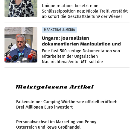
Geschäftsleitung
Unique relations besetzt eine
Schlüsselposition neu: Nicola Treitl verstärkt
ab sofort die Geschäftsleitung der Wiener
PR-Agentur an der Seite von Josef Kalina und
Anna Kalina-Mahr.
MARKETING & MEDIA
Ungarn: Journalisten
dokumentierten Manipulation und
Zensur
Eine fast 500-seitige Dokumentation von
Mitarbeitern der Ungarischen
Nachrichtenagentur MTI soll die
systematische Nachrichten-Manipulation und
Zensur bei der Agentur während der Zeit
Meistgelesene Artikel
Falkensteiner Camping Wörthersee offiziell eröffnet:
Drei Millionen Euro investiert
Personalwechsel im Marketing von Penny
Österreich und Rewe Großhandel