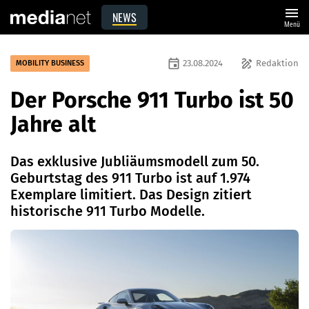
menu
NEWS
Menü
event
draw
23.08.2024
Redaktion
MOBILITY BUSINESS
Der Porsche 911 Turbo ist 50
Jahre alt
Das exklusive Jubliäumsmodell zum 50.
Geburtstag des 911 Turbo ist auf 1.974
Exemplare limitiert. Das Design zitiert
historische 911 Turbo Modelle.