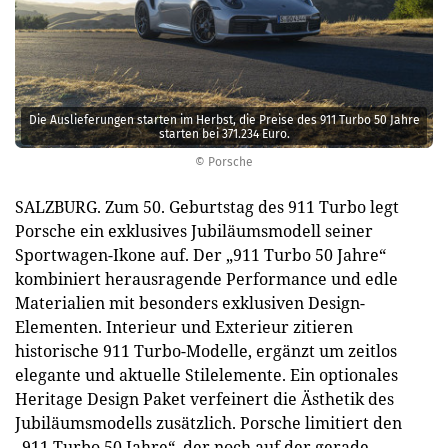
Die Auslieferungen starten im Herbst, die Preise des 911 Turbo 50 Jahre
starten bei 371.234 Euro.
© Porsche
SALZBURG. Zum 50. Geburtstag des 911 Turbo legt
Porsche ein exklusives Jubiläumsmodell seiner
Sportwagen-Ikone auf. Der „911 Turbo 50 Jahre“
kombiniert herausragende Performance und edle
Materialien mit besonders exklusiven Design-
Elementen. Interieur und Exterieur zitieren
historische 911 Turbo-Modelle, ergänzt um zeitlos
elegante und aktuelle Stilelemente. Ein optionales
Heritage Design Paket verfeinert die Ästhetik des
Jubiläumsmodells zusätzlich. Porsche limitiert den
„911 Turbo 50 Jahre“, der noch auf der gerade