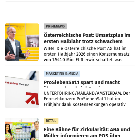
PRIMENEWS
Österreichische Post: Umsatzplus im
ersten Halbjahr trotz schwachem
Briefgeschäft
WIEN Die Österreichische Post AG hat im
ersten Halbjahr 2026 einen Konzernumsatz
von 1.544,0 Mio. EUR erwirtschaftet, was
einem Plus von 3,8 Prozent gegenüber dem
Vergleichszeitraum
MARKETING & MEDIA
ProSiebenSat.1 spart und macht
überraschend viel Gewinn
UNTERFÖHRING/MAILAND/AMSTERDAM. Der
Fernsehkonzern ProSiebenSat.1 hat im
Frühjahr dank Kostensenkungen operativ
wieder Gewinn gemacht und die
Markterwartung deutlich übertroffen.
RETAIL
Eine Bühne für Zirkularität: ARA und
Müller informieren am POS über