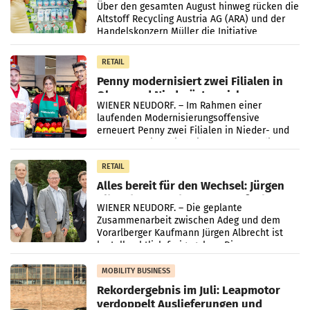
Kreislauffähigkeit
Über den gesamten August hinweg rücken die
Altstoff Recycling Austria AG (ARA) und der
Handelskonzern Müller die Initiative
„Kreislauf-Helden“ in allen österreichischen
Müller-Filialen
RETAIL
Penny modernisiert zwei Filialen in
Ober- und Niederösterreich
WIENER NEUDORF. – Im Rahmen einer
laufenden Modernisierungsoffensive
erneuert Penny zwei Filialen in Nieder- und
Oberösterreich. Die beiden Standorte liegen
in Haag sowie im rund
RETAIL
Alles bereit für den Wechsel: Jürgen
Albrecht setzt ab 1.1.2027 auf Adeg
WIENER NEUDORF. – Die geplante
Zusammenarbeit zwischen Adeg und dem
Vorarlberger Kaufmann Jürgen Albrecht ist
kartellrechtlich freigegeben: Die
Bundeswettbewerbsbehörde und der
Bundeskartellanwalt
MOBILITY BUSINESS
Rekordergebnis im Juli: Leapmotor
verdoppelt Auslieferungen und