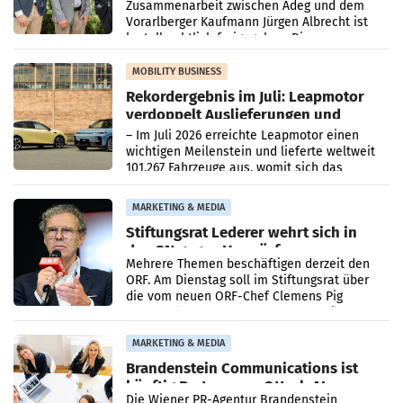
Zusammenarbeit zwischen Adeg und dem
Vorarlberger Kaufmann Jürgen Albrecht ist
kartellrechtlich freigegeben: Die
Bundeswettbewerbsbehörde und der
Bundeskartellanwalt
MOBILITY BUSINESS
Rekordergebnis im Juli: Leapmotor
verdoppelt Auslieferungen und
überschreitet die 100.000er-Marke
– Im Juli 2026 erreichte Leapmotor einen
wichtigen Meilenstein und lieferte weltweit
101.267 Fahrzeuge aus, womit sich das
Ergebnis gegenüber Juli 2025 mehr als
verdoppelte (+102
MARKETING & MEDIA
Stiftungsrat Lederer wehrt sich in
den SN gegen Vorwürfe
Mehrere Themen beschäftigen derzeit den
ORF. Am Dienstag soll im Stiftungsrat über
die vom neuen ORF-Chef Clemens Pig
vorgeschlagenen Besetzungen für die
Direktionen abgestimmt werden.
MARKETING & MEDIA
Brandenstein Communications ist
künftig Partner von OtterlyAI
Die Wiener PR-Agentur Brandenstein