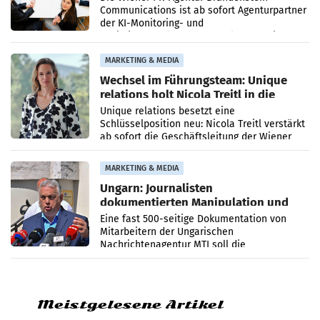
Communications ist ab sofort Agenturpartner
der KI-Monitoring- und
Optimierungsplattform OtterlyAI. Damit baut
die Agentur ihr Leistungsportfolio
MARKETING & MEDIA
Wechsel im Führungsteam: Unique
relations holt Nicola Treitl in die
Geschäftsleitung
Unique relations besetzt eine
Schlüsselposition neu: Nicola Treitl verstärkt
ab sofort die Geschäftsleitung der Wiener
PR-Agentur an der Seite von Josef Kalina und
Anna Kalina-Mahr.
MARKETING & MEDIA
Ungarn: Journalisten
dokumentierten Manipulation und
Zensur
Eine fast 500-seitige Dokumentation von
Mitarbeitern der Ungarischen
Nachrichtenagentur MTI soll die
systematische Nachrichten-Manipulation und
Zensur bei der Agentur während der Zeit
Meistgelesene Artikel