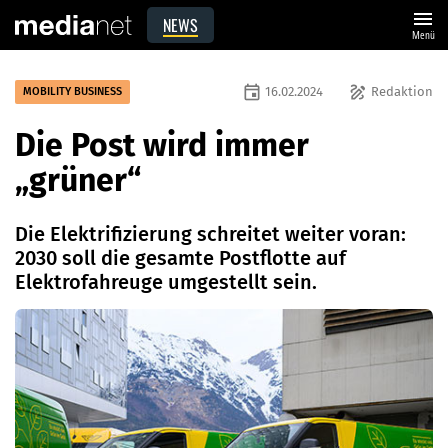
menu
NEWS
Menü
event
draw
16.02.2024
Redaktion
MOBILITY BUSINESS
Die Post wird immer
„grüner“
Die Elektrifizierung schreitet weiter voran:
2030 soll die gesamte Postflotte auf
Elektrofahreuge umgestellt sein.