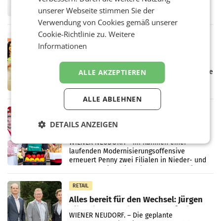
Fernsehkonzern ProSiebenSat.1 hat im
unserer Webseite stimmen Sie der
Frühjahr dank Kostensenkungen operativ
wieder Gewinn gemacht und die
Verwendung von Cookies gemäß unserer
Markterwartung deutlich übertroffen.
Cookie-Richtlinie zu.
Weitere
RETAIL
Informationen
Eine Bühne für Zirkularität: ARA und
Müller informieren am POS über
Kreislauffähigkeit
Über den gesamten August hinweg rücken die
ALLE AKZEPTIEREN
Altstoff Recycling Austria AG (ARA) und der
Handelskonzern Müller die Initiative
„Kreislauf-Helden“ in allen österreichischen
ALLE ABLEHNEN
Müller-Filialen
RETAIL
DETAILS ANZEIGEN
Penny modernisiert zwei Filialen in
Ober- und Niederösterreich
WIENER NEUDORF. – Im Rahmen einer
laufenden Modernisierungsoffensive
erneuert Penny zwei Filialen in Nieder- und
Oberösterreich. Die beiden Standorte liegen
in Haag sowie im rund
RETAIL
Alles bereit für den Wechsel: Jürgen
Albrecht setzt ab 1.1.2027 auf Adeg
WIENER NEUDORF. – Die geplante