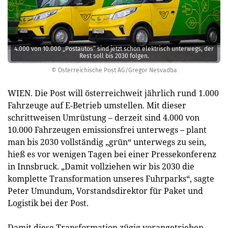
4.000 von 10.000 „Postautos“ sind jetzt schon elektrisch unterwegs, der
Rest soll bis 2030 folgen.
© Österreichische Post AG/Gregor Nesvadba
WIEN. Die Post will österreichweit jährlich rund 1.000
Fahrzeuge auf E-Betrieb umstellen. Mit dieser
schrittweisen Umrüstung – derzeit sind 4.000 von
10.000 Fahrzeugen emissionsfrei unterwegs – plant
man bis 2030 vollständig „grün“ unterwegs zu sein,
hieß es vor wenigen Tagen bei einer Pressekonferenz
in Innsbruck. „Damit vollziehen wir bis 2030 die
komplette Transformation unseres Fuhrparks“, sagte
Peter Umundum, Vorstandsdirektor für Paket und
Logistik bei der Post.
Damit diese Transformation zügig vorangetrieben