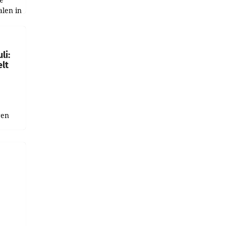
alen in
ich.
gen in
li:
lt
gen
uge
bnis
r als