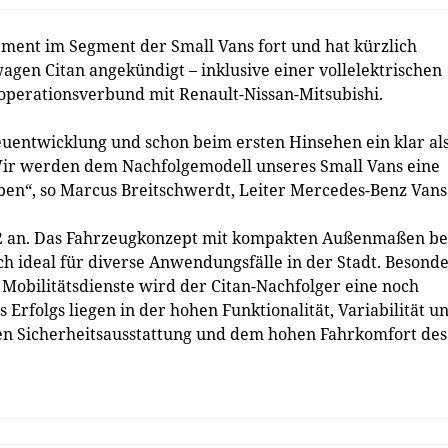
ment im Segment der Small Vans fort und hat kürzlich
wagen Citan angekündigt – inklusive einer vollelektrischen
ooperationsverbund mit Renault-Nissan-Mitsubishi.
euentwicklung und schon beim ersten Hinsehen ein klar al
ir werden dem Nachfolgemodell unseres Small Vans eine
ben“, so Marcus Breitschwerdt, Leiter Mercedes-Benz Vans
012 an. Das Fahrzeugkonzept mit kompakten Außenmaßen be
h ideal für diverse Anwendungsfälle in der Stadt. Besond
obilitätsdienste wird der Citan-Nachfolger eine noch
 Erfolgs liegen in der hohen Funktionalität, Variabilität u
den Sicherheitsausstattung und dem hohen Fahrkomfort des