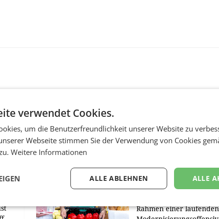
ite verwendet Cookies.
okies, um die Benutzerfreundlichkeit unserer Website zu verbes
unserer Webseite stimmen Sie der Verwendung von Cookies gem
RETAIL
 zu.
Weitere Informationen
Penny modernisiert 
Filialen in Ober- und
EIGEN
ALLE ABLEHNEN
ALLE A
m
Niederösterreich
WIENER NEUDORF. – Im
st
Rahmen einer laufenden
ff
Modernisierungsoffensiv