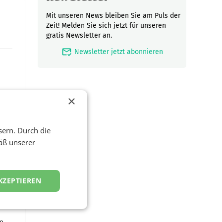
Mit unseren News bleiben Sie am Puls der
Zeit! Melden Sie sich jetzt für unseren
gratis Newsletter an.
mark_email_read
Newsletter jetzt abonnieren
×
sern. Durch die
äß unserer
zwei
KZEPTIEREN
e