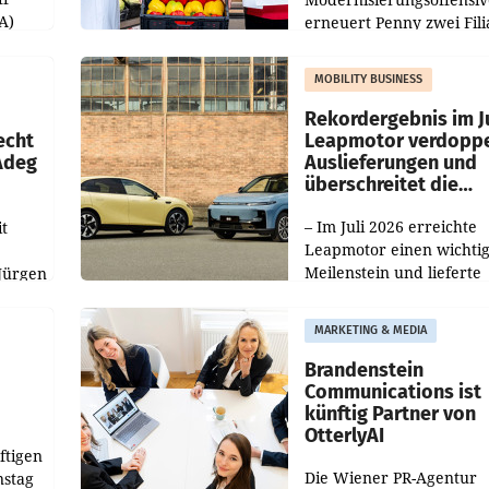
A)
erneuert Penny zwei Fili
Nieder- und Oberösterre
slauf-
Die beiden Standorte lie
MOBILITY BUSINESS
Haag sowie im rund
ilialen
Rekordergebnis im Ju
echt
Leapmotor verdoppe
 Adeg
Auslieferungen und
überschreitet die
100.000er-Marke
– Im Juli 2026 erreichte
t
Leapmotor einen wichti
Meilenstein und lieferte
Jürgen
weltweit 101.267 Fahrze
ich
aus, womit sich das Erge
MARKETING & MEDIA
gegenüber Juli 2025 meh
örde
verdoppelte (+102
walt
Brandenstein
Communications ist
künftig Partner von
OtterlyAI
ftigen
Die Wiener PR-Agentur
nstag