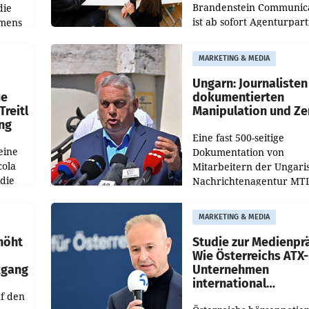
Brandenstein Communica
die
ist ab sofort Agenturpar
emens
der KI-Monitoring- und
Optimierungsplattform
MARKETING & MEDIA
OtterlyAI. Damit baut di
Agentur ihr Leistungspor
Ungarn: Journalisten
ue
dokumentierten
Treitl
Manipulation und Ze
ung
Eine fast 500-seitige
eine
Dokumentation von
cola
Mitarbeitern der Ungari
 die
Nachrichtenagentur MTI 
ener
die systematische Nachri
von
Manipulation und Zensur
MARKETING & MEDIA
lina-
der Agentur während de
höht
Studie zur Medienpr
Wie Österreichs ATX-
kgang
Unternehmen
international
f den
wahrgenommen wer