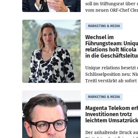
soll im Stiftungsrat über 
vom neuen ORF-Chef Cl
Pig vorgeschlagenen
Besetzungen für die
MARKETING & MEDIA
Direktionen abgestimmt
werden.
Wechsel im
Führungsteam: Uniq
relations holt Nicola 
in die Geschäftsleit
Unique relations besetzt 
Schlüsselposition neu: Ni
Treitl verstärkt ab sofort
Geschäftsleitung der Wi
PR-Agentur an der Seite 
MARKETING & MEDIA
Josef Kalina und Anna Ka
Mahr.
Magenta Telekom er
Investitionen trotz
leichtem Umsatzrüc
Der anhaltende Druck au