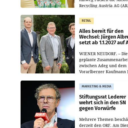
Recycling Austria AG (AR
und der Handelskonzern
Müller die Initiative „Krei
RETAIL
Helden“ in allen
österreichischen Müller-F
Alles bereit für den
Wechsel: Jürgen Albr
setzt ab 1.1.2027 auf
WIENER NEUDORF. – Die
geplante Zusammenarbei
zwischen Adeg und dem
Vorarlberger Kaufmann 
Albrecht ist kartellrechtl
freigegeben: Die
MARKETING & MEDIA
Bundeswettbewerbsbeh
und der Bundeskartellan
Stiftungsrat Lederer
wehrt sich in den SN
gegen Vorwürfe
Mehrere Themen beschä
derzeit den ORF. Am Die