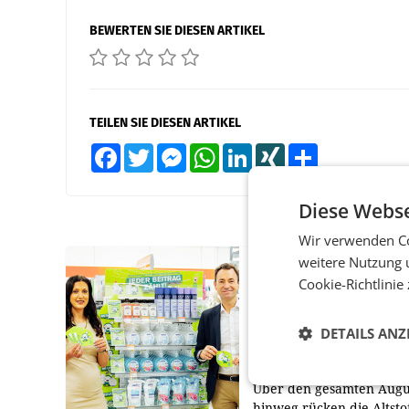
BEWERTEN SIE DIESEN ARTIKEL
TEILEN SIE DIESEN ARTIKEL
Facebook
Twitter
Messenger
WhatsApp
LinkedIn
XING
Teilen
Diese Webse
Wir verwenden Co
weitere Nutzung 
RETAIL
Cookie-Richtlinie
Eine Bühne für
Zirkularität: ARA und
DETAILS ANZ
Müller informieren a
POS über
Kreislauffähigkeit
Über den gesamten Augu
hinweg rücken die Altsto