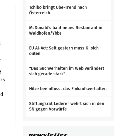
Tchibo bringt Ube-Trend nach
Österreich
McDonald’s baut neues Restaurant in
Waidhofen/Ybbs
s
EU AI-Act: Seit gestern muss KI sich
outen
.
"Das Suchverhalten im Web verändert
i
sich gerade stark"
ers
Hitze beeinflusst das Einkaufsverhalten
nd
Stiftungsrat Lederer wehrt sich in den
SN gegen Vorwürfe
newsletter