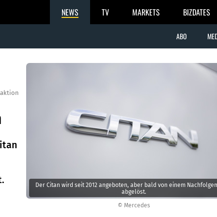
NEWS
TV
MARKETS
BIZDATES
ABO
MED
aktion
n
itan
.
Der Citan wird seit 2012 angeboten, aber bald von einem Nachfolge
abgelöst.
© Mercedes