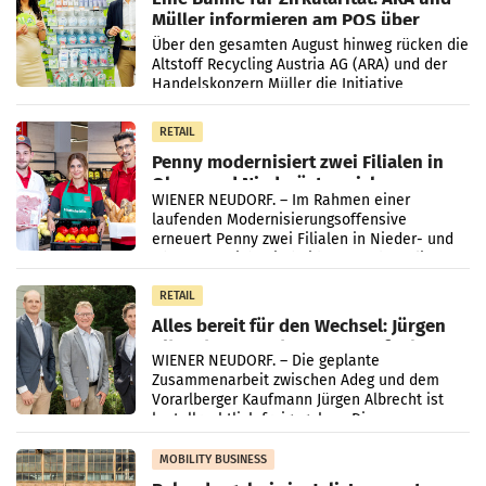
Müller informieren am POS über
Kreislauffähigkeit
Über den gesamten August hinweg rücken die
Altstoff Recycling Austria AG (ARA) und der
Handelskonzern Müller die Initiative
„Kreislauf-Helden“ in allen österreichischen
Müller-Filialen
RETAIL
Penny modernisiert zwei Filialen in
Ober- und Niederösterreich
WIENER NEUDORF. – Im Rahmen einer
laufenden Modernisierungsoffensive
erneuert Penny zwei Filialen in Nieder- und
Oberösterreich. Die beiden Standorte liegen
in Haag sowie im rund
RETAIL
Alles bereit für den Wechsel: Jürgen
Albrecht setzt ab 1.1.2027 auf Adeg
WIENER NEUDORF. – Die geplante
Zusammenarbeit zwischen Adeg und dem
Vorarlberger Kaufmann Jürgen Albrecht ist
kartellrechtlich freigegeben: Die
Bundeswettbewerbsbehörde und der
Bundeskartellanwalt
MOBILITY BUSINESS