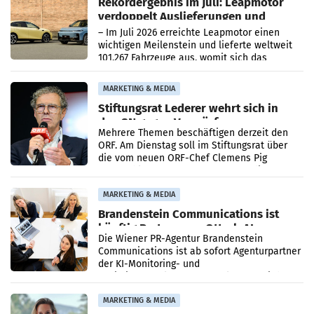
Rekordergebnis im Juli: Leapmotor
verdoppelt Auslieferungen und
überschreitet die 100.000er-Marke
– Im Juli 2026 erreichte Leapmotor einen
wichtigen Meilenstein und lieferte weltweit
101.267 Fahrzeuge aus, womit sich das
Ergebnis gegenüber Juli 2025 mehr als
verdoppelte (+102
MARKETING & MEDIA
Stiftungsrat Lederer wehrt sich in
den SN gegen Vorwürfe
Mehrere Themen beschäftigen derzeit den
ORF. Am Dienstag soll im Stiftungsrat über
die vom neuen ORF-Chef Clemens Pig
vorgeschlagenen Besetzungen für die
Direktionen abgestimmt werden.
MARKETING & MEDIA
Brandenstein Communications ist
künftig Partner von OtterlyAI
Die Wiener PR-Agentur Brandenstein
Communications ist ab sofort Agenturpartner
der KI-Monitoring- und
Optimierungsplattform OtterlyAI. Damit baut
die Agentur ihr Leistungsportfolio
MARKETING & MEDIA