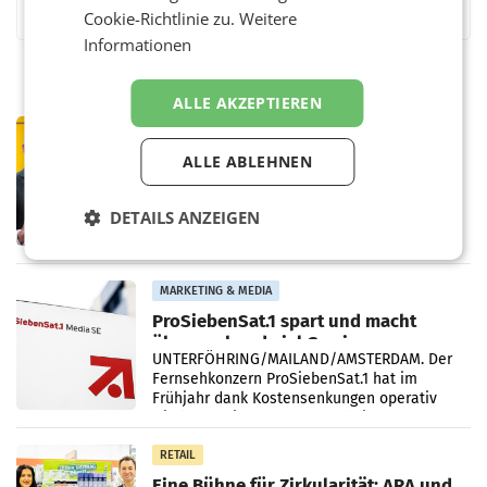
Cookie-Richtlinie zu.
Weitere
Informationen
ALLE AKZEPTIEREN
PRIMENEWS
Österreichische Post: Umsatzplus im
ALLE ABLEHNEN
ersten Halbjahr trotz schwachem
Briefgeschäft
WIEN Die Österreichische Post AG hat im
DETAILS ANZEIGEN
ersten Halbjahr 2026 einen Konzernumsatz
von 1.544,0 Mio. EUR erwirtschaftet, was
einem Plus von 3,8 Prozent gegenüber dem
Vergleichszeitraum
MARKETING & MEDIA
ProSiebenSat.1 spart und macht
überraschend viel Gewinn
UNTERFÖHRING/MAILAND/AMSTERDAM. Der
Fernsehkonzern ProSiebenSat.1 hat im
Frühjahr dank Kostensenkungen operativ
wieder Gewinn gemacht und die
Markterwartung deutlich übertroffen.
RETAIL
Eine Bühne für Zirkularität: ARA und