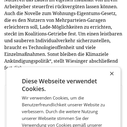
Arbeitgeber steuerfrei rückvergüten lassen können.
Auch die Novelle zum Wohnungs-Eigentums-Gesetz,
die es den Nutzern von Mehrparteien-Garagen
erleichtern soll, Lade-Möglichkeiten zu errichten,
steckt im Koalitions-Getriebe fest. Um einen leistbaren
und sauberen Individualverkehr sicherzustellen,
braucht es Technologieoffenheit und viele
Einzelmaßnahmen. Sonst bleiben die Klimaziele
Ankündigungspolitik“, stellt Wiesinger abschließend
fest. (jz)
×
Diese Webseite verwendet
Cookies.
BEWERTEN SIE DIESEN ARTIKEL
Wir verwenden Cookies, um die
Benutzerfreundlichkeit unserer Website zu
verbessern. Durch die weitere Nutzung
unserer Webseite stimmen Sie der
Facebook
Twitter
Messenger
WhatsApp
LinkedIn
XING
Teilen
Verwendung von Cookies gemäß unserer