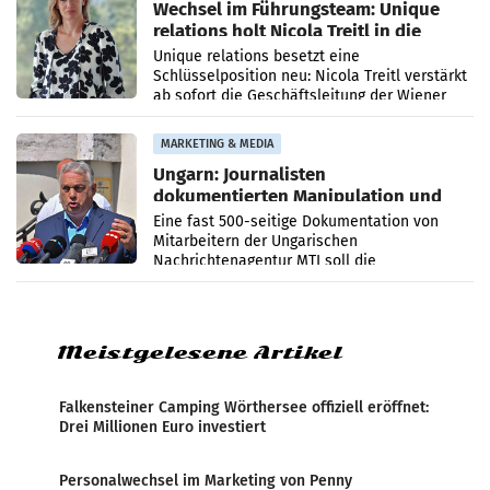
Wechsel im Führungsteam: Unique
relations holt Nicola Treitl in die
Geschäftsleitung
Unique relations besetzt eine
Schlüsselposition neu: Nicola Treitl verstärkt
ab sofort die Geschäftsleitung der Wiener
PR-Agentur an der Seite von Josef Kalina und
Anna Kalina-Mahr.
MARKETING & MEDIA
Ungarn: Journalisten
dokumentierten Manipulation und
Zensur
Eine fast 500-seitige Dokumentation von
Mitarbeitern der Ungarischen
Nachrichtenagentur MTI soll die
systematische Nachrichten-Manipulation und
Zensur bei der Agentur während der Zeit
Meistgelesene Artikel
Falkensteiner Camping Wörthersee offiziell eröffnet:
Drei Millionen Euro investiert
Personalwechsel im Marketing von Penny