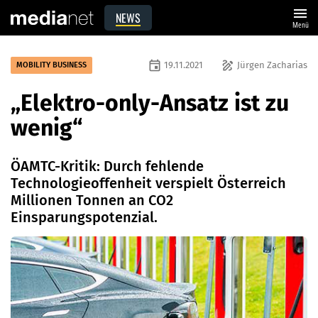
menu
NEWS
Menü
event
draw
19.11.2021
Jürgen Zacharias
MOBILITY BUSINESS
„Elektro-only-Ansatz ist zu
wenig“
ÖAMTC-Kritik: Durch fehlende
Technologieoffenheit verspielt Österreich
Millionen Tonnen an CO2
Einsparungspotenzial.