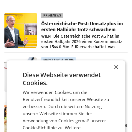
PRIMENEWS
Österreichische Post: Umsatzplus im
ersten Halbjahr trotz schwachem
Briefgeschäft
WIEN Die Österreichische Post AG hat im
ersten Halbjahr 2026 einen Konzernumsatz
von 1.544,0 Mio. EUR erwirtschaftet, was
einem Plus von 3,8 Prozent gegenüber dem
Vergleichszeitraum
MARKETING & MEDIA
×
ProSiebenSat.1 spart und macht
Diese Webseite verwendet
überraschend viel Gewinn
UNTERFÖHRING/MAILAND/AMSTERDAM. Der
Cookies.
Fernsehkonzern ProSiebenSat.1 hat im
Frühjahr dank Kostensenkungen operativ
Wir verwenden Cookies, um die
wieder Gewinn gemacht und die
Benutzerfreundlichkeit unserer Website zu
Markterwartung deutlich übertroffen.
RETAIL
verbessern. Durch die weitere Nutzung
Eine Bühne für Zirkularität: ARA und
unserer Webseite stimmen Sie der
Müller informieren am POS über
Verwendung von Cookies gemäß unserer
Kreislauffähigkeit
Über den gesamten August hinweg rücken die
Cookie-Richtlinie zu.
Weitere
Altstoff Recycling Austria AG (ARA) und der