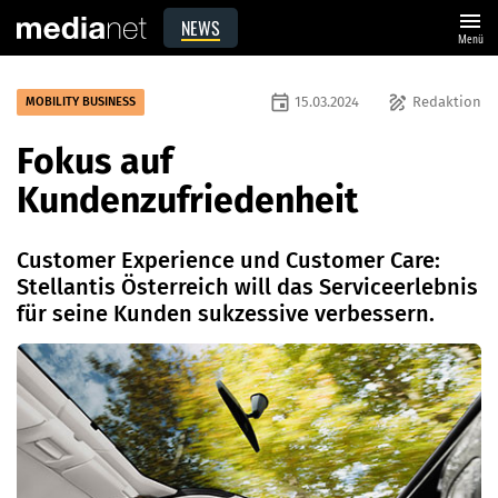
menu
NEWS
Menü
event
draw
15.03.2024
Redaktion
MOBILITY BUSINESS
Fokus auf
Kundenzufriedenheit
Customer Experience und Customer Care:
Stellantis Österreich will das Serviceerlebnis
für seine Kunden sukzessive verbessern.