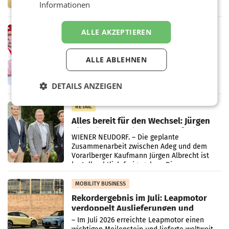
Informationen
Handelskonzern Müller die Initiative
„Kreislauf-Helden“ in allen österreichischen
Müller-Filialen
RETAIL
ALLE AKZEPTIEREN
Penny modernisiert zwei Filialen in
Ober- und Niederösterreich
ALLE ABLEHNEN
WIENER NEUDORF. – Im Rahmen einer
laufenden Modernisierungsoffensive
erneuert Penny zwei Filialen in Nieder- und
DETAILS ANZEIGEN
Oberösterreich. Die beiden Standorte liegen
in Haag sowie im rund
RETAIL
Alles bereit für den Wechsel: Jürgen
Albrecht setzt ab 1.1.2027 auf Adeg
WIENER NEUDORF. – Die geplante
Zusammenarbeit zwischen Adeg und dem
Vorarlberger Kaufmann Jürgen Albrecht ist
kartellrechtlich freigegeben: Die
Bundeswettbewerbsbehörde und der
Bundeskartellanwalt
MOBILITY BUSINESS
Rekordergebnis im Juli: Leapmotor
verdoppelt Auslieferungen und
überschreitet die 100.000er-Marke
– Im Juli 2026 erreichte Leapmotor einen