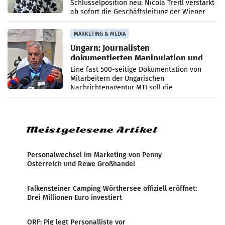
Schlüsselposition neu: Nicola Treitl verstärkt
ab sofort die Geschäftsleitung der Wiener
PR-Agentur an der Seite von Josef Kalina und
Anna Kalina-Mahr.
MARKETING & MEDIA
Ungarn: Journalisten
dokumentierten Manipulation und
Zensur
Eine fast 500-seitige Dokumentation von
Mitarbeitern der Ungarischen
Nachrichtenagentur MTI soll die
systematische Nachrichten-Manipulation und
Zensur bei der Agentur während der Zeit
Meistgelesene Artikel
Personalwechsel im Marketing von Penny
Österreich und Rewe Großhandel
Falkensteiner Camping Wörthersee offiziell eröffnet:
Drei Millionen Euro investiert
ORF: Pig legt Personalliste vor