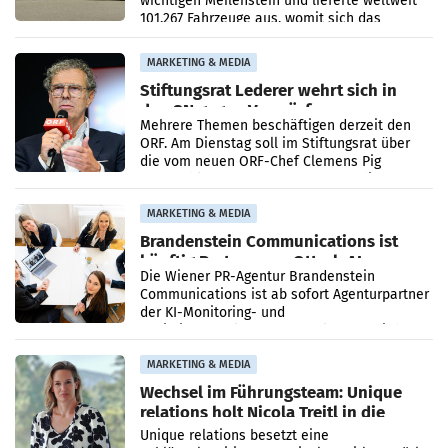
wichtigen Meilenstein und lieferte weltweit
101.267 Fahrzeuge aus, womit sich das
Ergebnis gegenüber Juli 2025 mehr als
verdoppelte (+102
MARKETING & MEDIA
Stiftungsrat Lederer wehrt sich in
den SN gegen Vorwürfe
Mehrere Themen beschäftigen derzeit den
ORF. Am Dienstag soll im Stiftungsrat über
die vom neuen ORF-Chef Clemens Pig
vorgeschlagenen Besetzungen für die
Direktionen abgestimmt werden.
MARKETING & MEDIA
Brandenstein Communications ist
künftig Partner von OtterlyAI
Die Wiener PR-Agentur Brandenstein
Communications ist ab sofort Agenturpartner
der KI-Monitoring- und
Optimierungsplattform OtterlyAI. Damit baut
die Agentur ihr Leistungsportfolio
MARKETING & MEDIA
Wechsel im Führungsteam: Unique
relations holt Nicola Treitl in die
Geschäftsleitung
Unique relations besetzt eine