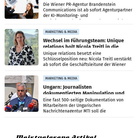
Die Wiener PR-Agentur Brandenstein
Communications ist ab sofort Agenturpartner
der KI-Monitoring- und
Optimierungsplattform OtterlyAI. Damit baut
die Agentur ihr Leistungsportfolio
MARKETING & MEDIA
Wechsel im Führungsteam: Unique
relations holt Nicola Treitl in die
Geschäftsleitung
Unique relations besetzt eine
Schlüsselposition neu: Nicola Treitl verstärkt
ab sofort die Geschäftsleitung der Wiener
PR-Agentur an der Seite von Josef Kalina und
Anna Kalina-Mahr.
MARKETING & MEDIA
Ungarn: Journalisten
dokumentierten Manipulation und
Zensur
Eine fast 500-seitige Dokumentation von
Mitarbeitern der Ungarischen
Nachrichtenagentur MTI soll die
systematische Nachrichten-Manipulation und
Zensur bei der Agentur während der Zeit
Meistgelesene Artikel