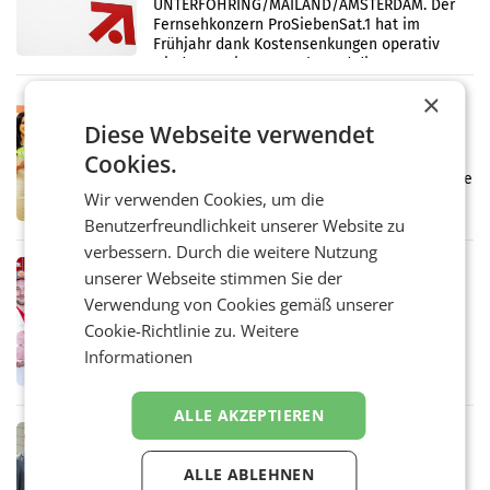
UNTERFÖHRING/MAILAND/AMSTERDAM. Der
Fernsehkonzern ProSiebenSat.1 hat im
Frühjahr dank Kostensenkungen operativ
wieder Gewinn gemacht und die
Markterwartung deutlich übertroffen.
×
RETAIL
Diese Webseite verwendet
Eine Bühne für Zirkularität: ARA und
Müller informieren am POS über
Cookies.
Kreislauffähigkeit
Über den gesamten August hinweg rücken die
Wir verwenden Cookies, um die
Altstoff Recycling Austria AG (ARA) und der
Handelskonzern Müller die Initiative
Benutzerfreundlichkeit unserer Website zu
„Kreislauf-Helden“ in allen österreichischen
verbessern. Durch die weitere Nutzung
Müller-Filialen
RETAIL
unserer Webseite stimmen Sie der
Penny modernisiert zwei Filialen in
Verwendung von Cookies gemäß unserer
Ober- und Niederösterreich
Cookie-Richtlinie zu.
Weitere
WIENER NEUDORF. – Im Rahmen einer
Informationen
laufenden Modernisierungsoffensive
erneuert Penny zwei Filialen in Nieder- und
Oberösterreich. Die beiden Standorte liegen
ALLE AKZEPTIEREN
in Haag sowie im rund
RETAIL
Alles bereit für den Wechsel: Jürgen
ALLE ABLEHNEN
Albrecht setzt ab 1.1.2027 auf Adeg