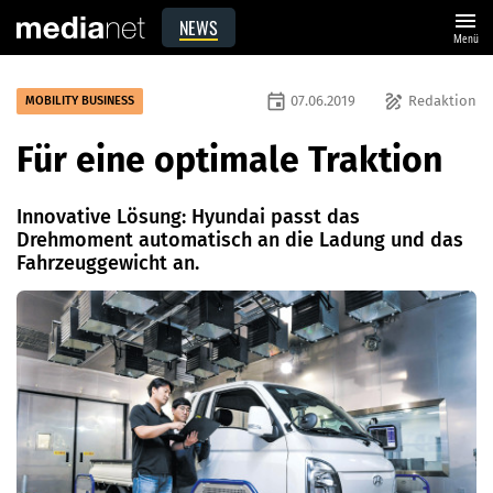
menu
NEWS
Menü
event
draw
07.06.2019
Redaktion
MOBILITY BUSINESS
Für eine optimale Traktion
Innovative Lösung: Hyundai passt das
Drehmoment automatisch an die Ladung und das
Fahrzeuggewicht an.