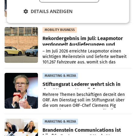
WIENER NEUDORF. – Die geplante
Zusammenarbeit zwischen Adeg und dem
DETAILS ANZEIGEN
Vorarlberger Kaufmann Jürgen Albrecht ist
kartellrechtlich freigegeben: Die
Bundeswettbewerbsbehörde und der
Bundeskartellanwalt
MOBILITY BUSINESS
Rekordergebnis im Juli: Leapmotor
verdoppelt Auslieferungen und
überschreitet die 100.000er-Marke
– Im Juli 2026 erreichte Leapmotor einen
wichtigen Meilenstein und lieferte weltweit
101.267 Fahrzeuge aus, womit sich das
Ergebnis gegenüber Juli 2025 mehr als
verdoppelte (+102
MARKETING & MEDIA
Stiftungsrat Lederer wehrt sich in
den SN gegen Vorwürfe
Mehrere Themen beschäftigen derzeit den
ORF. Am Dienstag soll im Stiftungsrat über
die vom neuen ORF-Chef Clemens Pig
vorgeschlagenen Besetzungen für die
Direktionen abgestimmt werden.
MARKETING & MEDIA
Brandenstein Communications ist
künftig Partner von OtterlyAI