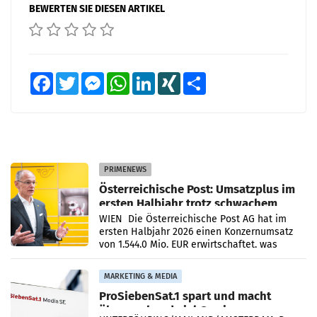
BEWERTEN SIE DIESEN ARTIKEL
Facebook
Twitter
Messenger
WhatsApp
LinkedIn
XING
Teilen
PRIMENEWS
Österreichische Post: Umsatzplus im
ersten Halbjahr trotz schwachem
Briefgeschäft
WIEN Die Österreichische Post AG hat im
ersten Halbjahr 2026 einen Konzernumsatz
von 1.544,0 Mio. EUR erwirtschaftet, was
einem Plus von 3,8 Prozent gegenüber dem
Vergleichszeitraum
MARKETING & MEDIA
ProSiebenSat.1 spart und macht
überraschend viel Gewinn