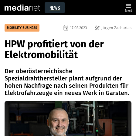
menu
NEWS
Menü
event
draw
17.03.2023
Jürgen Zacharias
MOBILITY BUSINESS
HPW profitiert von der
Elektromobilität
Der oberösterreichische
Spezialdrahthersteller plant aufgrund der
hohen Nachfrage nach seinen Produkten für
Elektrofahrzeuge ein neues Werk in Garsten.