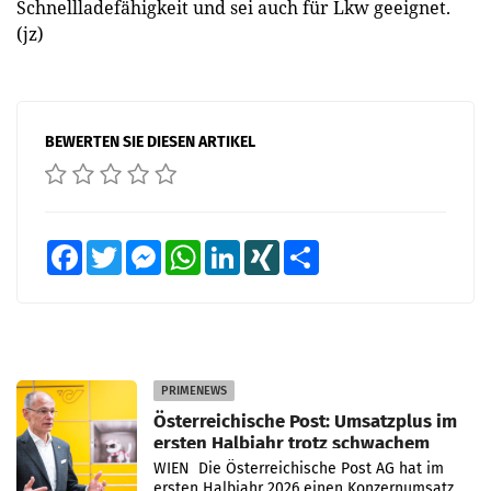
Schnellladefähigkeit und sei auch für Lkw geeignet.
(jz)
BEWERTEN SIE DIESEN ARTIKEL
Facebook
Twitter
Messenger
WhatsApp
LinkedIn
XING
Teilen
PRIMENEWS
Österreichische Post: Umsatzplus im
ersten Halbjahr trotz schwachem
Briefgeschäft
WIEN Die Österreichische Post AG hat im
ersten Halbjahr 2026 einen Konzernumsatz