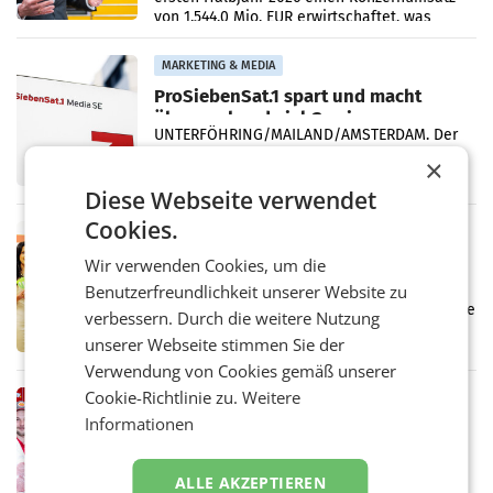
von 1.544,0 Mio. EUR erwirtschaftet, was
einem Plus von 3,8 Prozent gegenüber dem
Vergleichszeitraum
MARKETING & MEDIA
ProSiebenSat.1 spart und macht
überraschend viel Gewinn
UNTERFÖHRING/MAILAND/AMSTERDAM. Der
Fernsehkonzern ProSiebenSat.1 hat im
×
Frühjahr dank Kostensenkungen operativ
wieder Gewinn gemacht und die
Diese Webseite verwendet
Markterwartung deutlich übertroffen.
Cookies.
RETAIL
Eine Bühne für Zirkularität: ARA und
Wir verwenden Cookies, um die
Müller informieren am POS über
Benutzerfreundlichkeit unserer Website zu
Kreislauffähigkeit
Über den gesamten August hinweg rücken die
verbessern. Durch die weitere Nutzung
Altstoff Recycling Austria AG (ARA) und der
unserer Webseite stimmen Sie der
Handelskonzern Müller die Initiative
„Kreislauf-Helden“ in allen österreichischen
Verwendung von Cookies gemäß unserer
Müller-Filialen
Cookie-Richtlinie zu.
Weitere
RETAIL
Informationen
Penny modernisiert zwei Filialen in
Ober- und Niederösterreich
WIENER NEUDORF. – Im Rahmen einer
ALLE AKZEPTIEREN
laufenden Modernisierungsoffensive