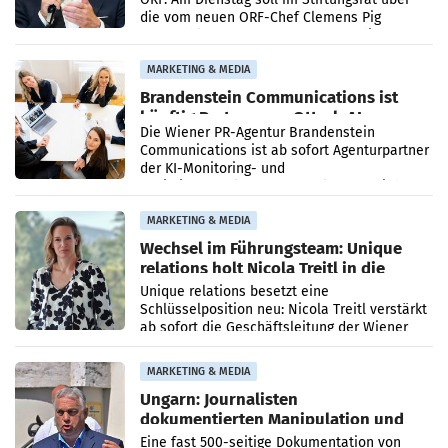
die vom neuen ORF-Chef Clemens Pig
vorgeschlagenen Besetzungen für die
Direktionen abgestimmt werden.
MARKETING & MEDIA
Brandenstein Communications ist
künftig Partner von OtterlyAI
Die Wiener PR-Agentur Brandenstein
Communications ist ab sofort Agenturpartner
der KI-Monitoring- und
Optimierungsplattform OtterlyAI. Damit baut
die Agentur ihr Leistungsportfolio
MARKETING & MEDIA
Wechsel im Führungsteam: Unique
relations holt Nicola Treitl in die
Geschäftsleitung
Unique relations besetzt eine
Schlüsselposition neu: Nicola Treitl verstärkt
ab sofort die Geschäftsleitung der Wiener
PR-Agentur an der Seite von Josef Kalina und
Anna Kalina-Mahr.
MARKETING & MEDIA
Ungarn: Journalisten
dokumentierten Manipulation und
Zensur
Eine fast 500-seitige Dokumentation von