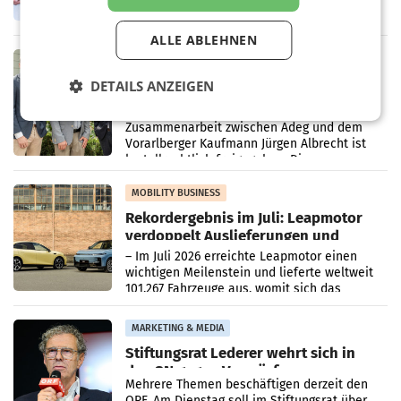
erneuert Penny zwei Filialen in Nieder- und
Oberösterreich. Die beiden Standorte liegen
ALLE ABLEHNEN
in Haag sowie im rund
RETAIL
Alles bereit für den Wechsel: Jürgen
DETAILS ANZEIGEN
Albrecht setzt ab 1.1.2027 auf Adeg
WIENER NEUDORF. – Die geplante
Zusammenarbeit zwischen Adeg und dem
Vorarlberger Kaufmann Jürgen Albrecht ist
kartellrechtlich freigegeben: Die
Bundeswettbewerbsbehörde und der
Bundeskartellanwalt
MOBILITY BUSINESS
Rekordergebnis im Juli: Leapmotor
verdoppelt Auslieferungen und
überschreitet die 100.000er-Marke
– Im Juli 2026 erreichte Leapmotor einen
wichtigen Meilenstein und lieferte weltweit
101.267 Fahrzeuge aus, womit sich das
Ergebnis gegenüber Juli 2025 mehr als
verdoppelte (+102
MARKETING & MEDIA
Stiftungsrat Lederer wehrt sich in
den SN gegen Vorwürfe
Mehrere Themen beschäftigen derzeit den
ORF. Am Dienstag soll im Stiftungsrat über