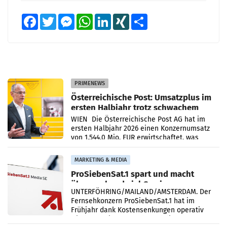
Facebook
Twitter
Messenger
WhatsApp
LinkedIn
XING
Teilen
PRIMENEWS
Österreichische Post: Umsatzplus im
ersten Halbjahr trotz schwachem
Briefgeschäft
WIEN Die Österreichische Post AG hat im
ersten Halbjahr 2026 einen Konzernumsatz
von 1.544,0 Mio. EUR erwirtschaftet, was
einem Plus von 3,8 Prozent gegenüber dem
Vergleichszeitraum
MARKETING & MEDIA
ProSiebenSat.1 spart und macht
überraschend viel Gewinn
UNTERFÖHRING/MAILAND/AMSTERDAM. Der
Fernsehkonzern ProSiebenSat.1 hat im
Frühjahr dank Kostensenkungen operativ
wieder Gewinn gemacht und die