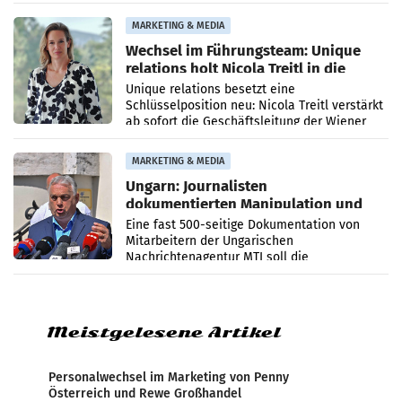
die Agentur ihr Leistungsportfolio
MARKETING & MEDIA
Wechsel im Führungsteam: Unique
relations holt Nicola Treitl in die
Geschäftsleitung
Unique relations besetzt eine
Schlüsselposition neu: Nicola Treitl verstärkt
ab sofort die Geschäftsleitung der Wiener
PR-Agentur an der Seite von Josef Kalina und
Anna Kalina-Mahr.
MARKETING & MEDIA
Ungarn: Journalisten
dokumentierten Manipulation und
Zensur
Eine fast 500-seitige Dokumentation von
Mitarbeitern der Ungarischen
Nachrichtenagentur MTI soll die
systematische Nachrichten-Manipulation und
Zensur bei der Agentur während der Zeit
Meistgelesene Artikel
Personalwechsel im Marketing von Penny
Österreich und Rewe Großhandel