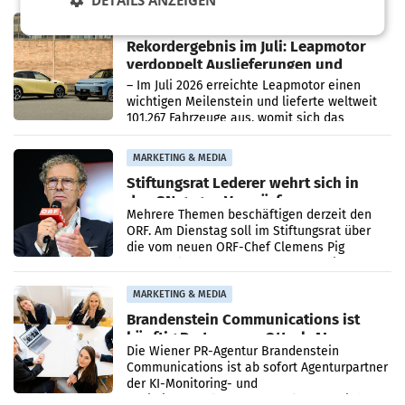
DETAILS ANZEIGEN
Bundeswettbewerbsbehörde und der
Bundeskartellanwalt
MOBILITY BUSINESS
Rekordergebnis im Juli: Leapmotor
verdoppelt Auslieferungen und
überschreitet die 100.000er-Marke
– Im Juli 2026 erreichte Leapmotor einen
wichtigen Meilenstein und lieferte weltweit
101.267 Fahrzeuge aus, womit sich das
Ergebnis gegenüber Juli 2025 mehr als
verdoppelte (+102
MARKETING & MEDIA
Stiftungsrat Lederer wehrt sich in
den SN gegen Vorwürfe
Mehrere Themen beschäftigen derzeit den
ORF. Am Dienstag soll im Stiftungsrat über
die vom neuen ORF-Chef Clemens Pig
vorgeschlagenen Besetzungen für die
Direktionen abgestimmt werden.
MARKETING & MEDIA
Brandenstein Communications ist
künftig Partner von OtterlyAI
Die Wiener PR-Agentur Brandenstein
Communications ist ab sofort Agenturpartner
der KI-Monitoring- und
Optimierungsplattform OtterlyAI. Damit baut