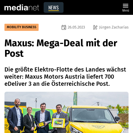
menu
NEWS
Menü
event
draw
26.05.2023
Jürgen Zacharias
MOBILITY BUSINESS
Maxus: Mega-Deal mit der
Post
Die größte Elektro-Flotte des Landes wächst
weiter: Maxus Motors Austria liefert 700
eDeliver 3 an die Österreichische Post.