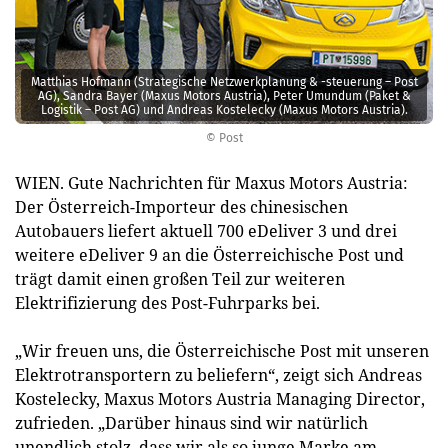
Matthias Hofmann (Strategische Netzwerkplanung & -steuerung – Post
AG), Sandra Bayer (Maxus Motors Austria), Peter Umundum (Paket &
Logistik – Post AG) und Andreas Kostelecky (Maxus Motors Austria).
© Post
WIEN. Gute Nachrichten für Maxus Motors Austria:
Der Österreich-Importeur des chinesischen
Autobauers liefert aktuell 700 eDeliver 3 und drei
weitere eDeliver 9 an die Österreichische Post und
trägt damit einen großen Teil zur weiteren
Elektrifizierung des Post-Fuhrparks bei.
„Wir freuen uns, die Österreichische Post mit unseren
Elektrotransportern zu beliefern“, zeigt sich Andreas
Kostelecky, Maxus Motors Austria Managing Director,
zufrieden. „Darüber hinaus sind wir natürlich
unendlich stolz, dass wir als so junge Marke am