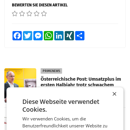
BEWERTEN SIE DIESEN ARTIKEL
Facebook
Twitter
Messenger
WhatsApp
LinkedIn
XING
Teilen
PRIMENEWS
Österreichische Post: Umsatzplus im
ersten Halbjahr trotz schwachem
Briefgeschäft
WIEN Die Österreichische Post AG hat im
×
ersten Halbjahr 2026 einen Konzernumsatz
Diese Webseite verwendet
von 1.544,0 Mio. EUR erwirtschaftet, was
einem Plus von 3,8 Prozent gegenüber dem
Cookies.
Vergleichszeitraum
MARKETING & MEDIA
Wir verwenden Cookies, um die
ProSiebenSat.1 spart und macht
Benutzerfreundlichkeit unserer Website zu
überraschend viel Gewinn