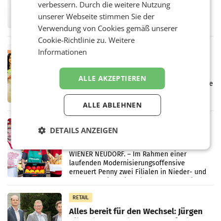
verbessern. Durch die weitere Nutzung
UNTERFÖHRING/MAILAND/AMSTERDAM. Der
Fernsehkonzern ProSiebenSat.1 hat im
unserer Webseite stimmen Sie der
Frühjahr dank Kostensenkungen operativ
Verwendung von Cookies gemäß unserer
wieder Gewinn gemacht und die
Cookie-Richtlinie zu.
Weitere
Markterwartung deutlich übertroffen.
RETAIL
Informationen
Eine Bühne für Zirkularität: ARA und
Müller informieren am POS über
ALLE AKZEPTIEREN
Kreislauffähigkeit
Über den gesamten August hinweg rücken die
Altstoff Recycling Austria AG (ARA) und der
Handelskonzern Müller die Initiative
ALLE ABLEHNEN
„Kreislauf-Helden“ in allen österreichischen
Müller-Filialen
RETAIL
DETAILS ANZEIGEN
Penny modernisiert zwei Filialen in
Ober- und Niederösterreich
WIENER NEUDORF. – Im Rahmen einer
laufenden Modernisierungsoffensive
erneuert Penny zwei Filialen in Nieder- und
Oberösterreich. Die beiden Standorte liegen
in Haag sowie im rund
RETAIL
Alles bereit für den Wechsel: Jürgen