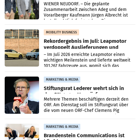
Albrecht setzt ab 1.1.2027 auf Adeg
WIENER NEUDORF. – Die geplante
Zusammenarbeit zwischen Adeg und dem
Vorarlberger Kaufmann Jürgen Albrecht ist
kartellrechtlich freigegeben: Die
Bundeswettbewerbsbehörde und der
Bundeskartellanwalt
MOBILITY BUSINESS
Rekordergebnis im Juli: Leapmotor
verdoppelt Auslieferungen und
überschreitet die 100.000er-Marke
– Im Juli 2026 erreichte Leapmotor einen
wichtigen Meilenstein und lieferte weltweit
101.267 Fahrzeuge aus, womit sich das
Ergebnis gegenüber Juli 2025 mehr als
verdoppelte (+102
MARKETING & MEDIA
Stiftungsrat Lederer wehrt sich in
den SN gegen Vorwürfe
Mehrere Themen beschäftigen derzeit den
ORF. Am Dienstag soll im Stiftungsrat über
die vom neuen ORF-Chef Clemens Pig
vorgeschlagenen Besetzungen für die
Direktionen abgestimmt werden.
MARKETING & MEDIA
Brandenstein Communications ist