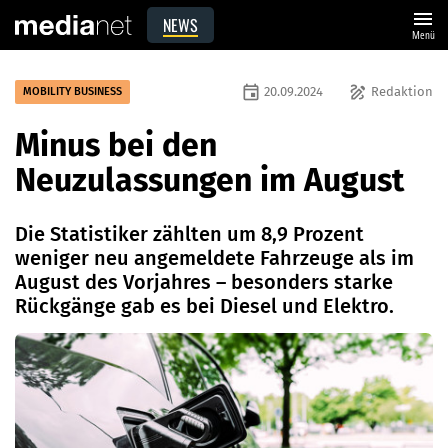
menu
NEWS
Menü
event
draw
20.09.2024
Redaktion
MOBILITY BUSINESS
Minus bei den
Neuzulassungen im August
Die Statistiker zählten um 8,9 Prozent
weniger neu angemeldete Fahrzeuge als im
August des Vorjahres – besonders starke
Rückgänge gab es bei Diesel und Elektro.