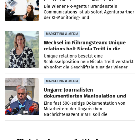
künftig Partner von OtterlyAI
Die Wiener PR-Agentur Brandenstein
Communications ist ab sofort Agenturpartner
der KI-Monitoring- und
Optimierungsplattform OtterlyAI. Damit baut
die Agentur ihr Leistungsportfolio
MARKETING & MEDIA
Wechsel im Führungsteam: Unique
relations holt Nicola Treitl in die
Geschäftsleitung
Unique relations besetzt eine
Schlüsselposition neu: Nicola Treitl verstärkt
ab sofort die Geschäftsleitung der Wiener
PR-Agentur an der Seite von Josef Kalina und
Anna Kalina-Mahr.
MARKETING & MEDIA
Ungarn: Journalisten
dokumentierten Manipulation und
Zensur
Eine fast 500-seitige Dokumentation von
Mitarbeitern der Ungarischen
Nachrichtenagentur MTI soll die
systematische Nachrichten-Manipulation und
Zensur bei der Agentur während der Zeit