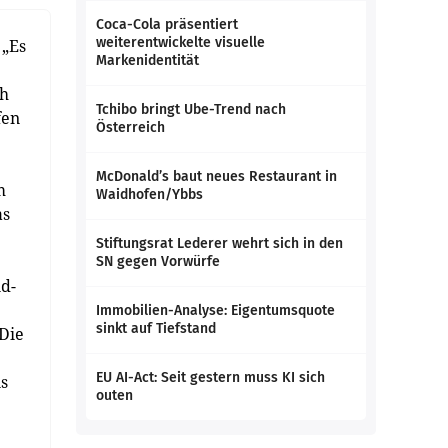
Coca-Cola präsentiert
weiterentwickelte visuelle
 „Es
Markenidentität
ch
Tchibo bringt Ube-Trend nach
fen
Österreich
McDonald’s baut neues Restaurant in
m
Waidhofen/Ybbs
as
Stiftungsrat Lederer wehrt sich in den
SN gegen Vorwürfe
d-
Immobilien-Analyse: Eigentumsquote
sinkt auf Tiefstand
„Die
EU AI-Act: Seit gestern muss KI sich
s
outen