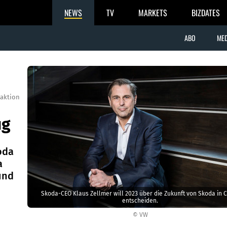
NEWS
TV
MARKETS
BIZDATES
ABO
MED
aktion
ug
oda
a
und
Skoda-CEO Klaus Zellmer will 2023 über die Zukunft von Skoda in 
entscheiden.
© VW