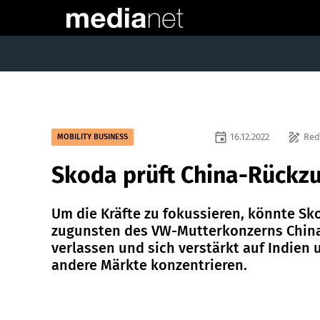
event
draw
16.12.2022
Red
MOBILITY BUSINESS
Skoda prüft China-Rückz
Um die Kräfte zu fokussieren, könnte Sk
zugunsten des VW-Mutterkonzerns Chin
verlassen und sich verstärkt auf Indien 
andere Märkte konzentrieren.