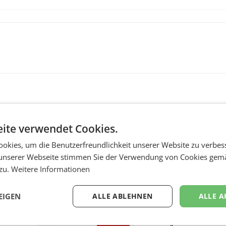
ite verwendet Cookies.
okies, um die Benutzerfreundlichkeit unserer Website zu verbes
unserer Webseite stimmen Sie der Verwendung von Cookies gem
 zu.
Weitere Informationen
MARKETING & MEDIA
:
ProSiebenSat.1 spar
EIGEN
ALLE ABLEHNEN
ALLE A
n
macht überraschend 
achem
Gewinn