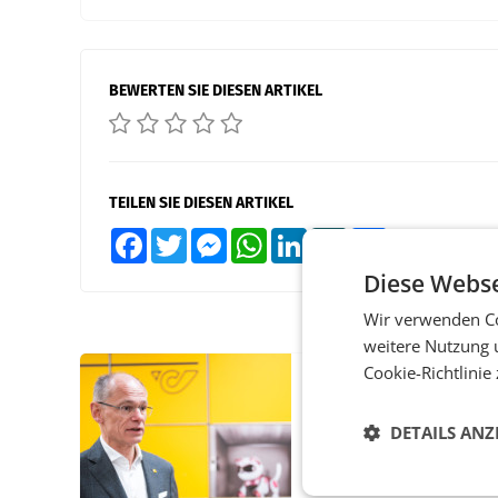
BEWERTEN SIE DIESEN ARTIKEL
TEILEN SIE DIESEN ARTIKEL
Facebook
Twitter
Messenger
WhatsApp
LinkedIn
XING
Teilen
Diese Webse
Wir verwenden Co
weitere Nutzung 
Cookie-Richtlinie
PRIMENEWS
Österreichische Post
DETAILS ANZ
Umsatzplus im erste
Halbjahr trotz schw
Briefgeschäft