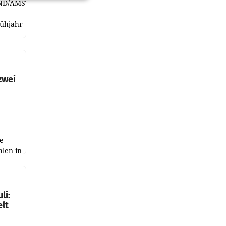
ND/AMSTERDAM.
rühjahr
h
zwei
e
alen in
ich.
gen in
li:
lt