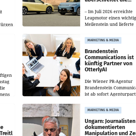
100.000er-Marke
– Im Juli 2026 erreichte
t
Leapmotor einen wichti
Meilenstein und lieferte
Jürgen
weltweit 101.267 Fahrze
ich
aus, womit sich das Erge
MARKETING & MEDIA
gegenüber Juli 2025 meh
örde
verdoppelte (+102
walt
Brandenstein
Communications ist
künftig Partner von
OtterlyAI
ftigen
Die Wiener PR-Agentur
nstag
Brandenstein Communica
die
ist ab sofort Agenturpar
emens
der KI-Monitoring- und
Optimierungsplattform
MARKETING & MEDIA
OtterlyAI. Damit baut di
Agentur ihr Leistungspor
Ungarn: Journalisten
ue
dokumentierten
Treitl
Manipulation und Ze