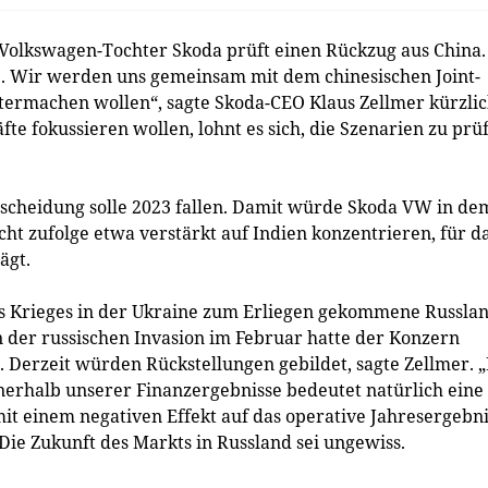
lkswagen-Tochter Skoda prüft einen Rückzug aus China.
b. Wir werden uns gemeinsam mit dem chinesischen Joint-
termachen wollen“, sagte Skoda-CEO Klaus Zellmer kürzli
e fokussieren wollen, lohnt es sich, die Szenarien zu prü
ntscheidung solle 2023 fallen. Damit würde Skoda VW in de
ht zufolge etwa verstärkt auf Indien konzentrieren, für d
ägt.
es Krieges in der Ukraine zum Erliegen gekommene Russlan
 der russischen Invasion im Februar hatte der Konzern
. Derzeit würden Rückstellungen gebildet, sagte Zellmer. 
erhalb unserer Finanzergebnisse bedeutet natürlich eine
t einem negativen Effekt auf das operative Jahresergebni
 Die Zukunft des Markts in Russland sei ungewiss.