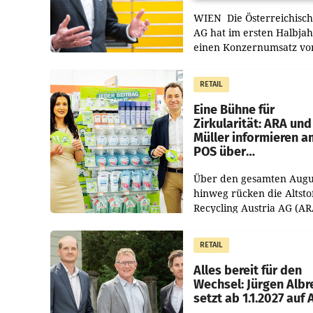
WIEN Die Österreichisch
AG hat im ersten Halbja
einen Konzernumsatz vo
1.544,0 Mio. EUR
erwirtschaftet, was eine
RETAIL
von 3,8 Prozent gegenüb
dem Vergleichszeitraum
Eine Bühne für
Zirkularität: ARA und
Müller informieren a
POS über
Kreislauffähigkeit
Über den gesamten Augu
hinweg rücken die Altsto
Recycling Austria AG (AR
und der Handelskonzern
Müller die Initiative „Krei
RETAIL
Helden“ in allen
österreichischen Müller-F
Alles bereit für den
Wechsel: Jürgen Albr
setzt ab 1.1.2027 auf