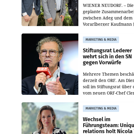
WIENER NEUDORF. – Die
geplante Zusammenarbei
zwischen Adeg und dem
Vorarlberger Kaufmann 
Albrecht ist kartellrechtl
freigegeben: Die
MARKETING & MEDIA
Bundeswettbewerbsbeh
und der Bundeskartellan
Stiftungsrat Lederer
wehrt sich in den SN
gegen Vorwürfe
Mehrere Themen beschä
derzeit den ORF. Am Die
soll im Stiftungsrat über 
vom neuen ORF-Chef Cl
Pig vorgeschlagenen
Besetzungen für die
MARKETING & MEDIA
Direktionen abgestimmt
werden.
Wechsel im
Führungsteam: Uniq
relations holt Nicola 