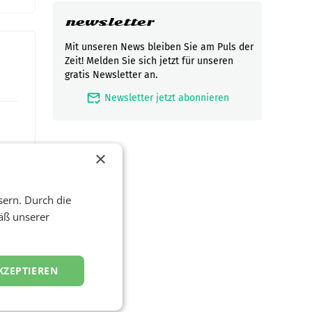
newsletter
Mit unseren News bleiben Sie am Puls der
Zeit! Melden Sie sich jetzt für unseren
gratis Newsletter an.
mark_email_read
Newsletter jetzt abonnieren
×
sern. Durch die
äß unserer
t und
KZEPTIEREN
viel