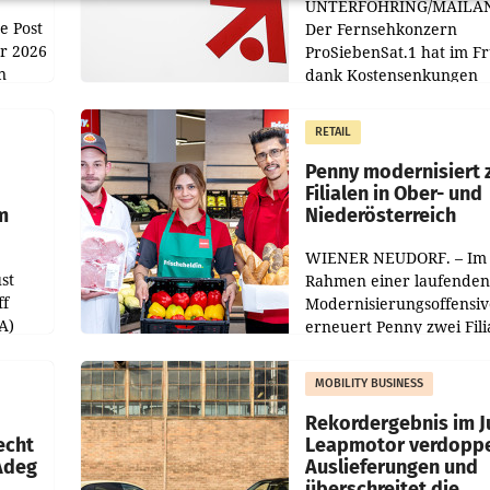
UNTERFÖHRING/MAILA
e Post
Der Fernsehkonzern
hr 2026
ProSiebenSat.1 hat im F
n
dank Kostensenkungen
operativ wieder Gewinn
m Plus
gemacht und die
RETAIL
er
Markterwartung deutlic
übertroffen.
Penny modernisiert 
Filialen in Ober- und
m
Niederösterreich
WIENER NEUDORF. – Im
st
Rahmen einer laufenden
ff
Modernisierungsoffensiv
A)
erneuert Penny zwei Fili
Nieder- und Oberösterre
slauf-
Die beiden Standorte lie
MOBILITY BUSINESS
Haag sowie im rund
ilialen
Rekordergebnis im Ju
echt
Leapmotor verdoppe
 Adeg
Auslieferungen und
überschreitet die