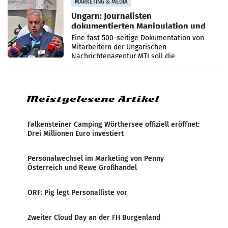
MARKETING & MEDIA
Ungarn: Journalisten
dokumentierten Manipulation und
Zensur
Eine fast 500-seitige Dokumentation von
Mitarbeitern der Ungarischen
Nachrichtenagentur MTI soll die
systematische Nachrichten-Manipulation und
Zensur bei der Agentur während der Zeit
Meistgelesene Artikel
Falkensteiner Camping Wörthersee offiziell eröffnet:
Drei Millionen Euro investiert
Personalwechsel im Marketing von Penny
Österreich und Rewe Großhandel
ORF: Pig legt Personalliste vor
Zweiter Cloud Day an der FH Burgenland