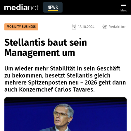
menu
NEWS
Menü
event
draw
18.10.2024
Redaktion
MOBILITY BUSINESS
Stellantis baut sein
Management um
Um wieder mehr Stabilität in sein Geschäft
zu bekommen, besetzt Stellantis gleich
mehrere Spitzenposten neu – 2026 geht dann
auch Konzernchef Carlos Tavares.