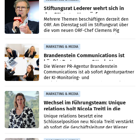
Stiftungsrat Lederer wehrt sich in
den SN gegen Vorwürfe
Mehrere Themen beschäftigen derzeit den
ORF. Am Dienstag soll im Stiftungsrat über
die vom neuen ORF-Chef Clemens Pig
vorgeschlagenen Besetzungen für die
Direktionen abgestimmt werden.
MARKETING & MEDIA
Brandenstein Communications ist
künftig Partner von OtterlyAI
Die Wiener PR-Agentur Brandenstein
Communications ist ab sofort Agenturpartner
der KI-Monitoring- und
Optimierungsplattform OtterlyAI. Damit baut
die Agentur ihr Leistungsportfolio
MARKETING & MEDIA
Wechsel im Führungsteam: Unique
relations holt Nicola Treitl in die
Geschäftsleitung
Unique relations besetzt eine
Schlüsselposition neu: Nicola Treitl verstärkt
ab sofort die Geschäftsleitung der Wiener
PR-Agentur an der Seite von Josef Kalina und
Anna Kalina-Mahr.