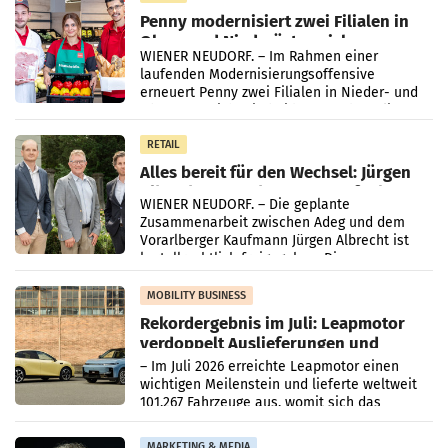
Penny modernisiert zwei Filialen in
Ober- und Niederösterreich
WIENER NEUDORF. – Im Rahmen einer
laufenden Modernisierungsoffensive
erneuert Penny zwei Filialen in Nieder- und
Oberösterreich. Die beiden Standorte liegen
in Haag sowie im rund
RETAIL
Alles bereit für den Wechsel: Jürgen
Albrecht setzt ab 1.1.2027 auf Adeg
WIENER NEUDORF. – Die geplante
Zusammenarbeit zwischen Adeg und dem
Vorarlberger Kaufmann Jürgen Albrecht ist
kartellrechtlich freigegeben: Die
Bundeswettbewerbsbehörde und der
Bundeskartellanwalt
MOBILITY BUSINESS
Rekordergebnis im Juli: Leapmotor
verdoppelt Auslieferungen und
überschreitet die 100.000er-Marke
– Im Juli 2026 erreichte Leapmotor einen
wichtigen Meilenstein und lieferte weltweit
101.267 Fahrzeuge aus, womit sich das
Ergebnis gegenüber Juli 2025 mehr als
verdoppelte (+102
MARKETING & MEDIA