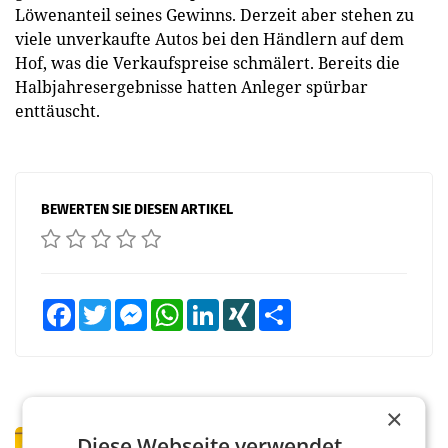
Löwenanteil seines Gewinns. Derzeit aber stehen zu
viele unverkaufte Autos bei den Händlern auf dem
Hof, was die Verkaufspreise schmälert. Bereits die
Halbjahresergebnisse hatten Anleger spürbar
enttäuscht.
BEWERTEN SIE DIESEN ARTIKEL
Facebook
Twitter
Messenger
WhatsApp
LinkedIn
XING
Teilen
×
PRIMENEWS
Diese Webseite verwendet