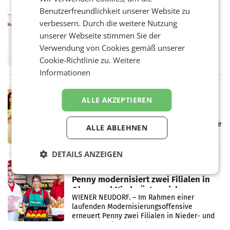
Vergleichszeitraum
Benutzerfreundlichkeit unserer Website zu
MARKETING & MEDIA
verbessern. Durch die weitere Nutzung
ProSiebenSat.1 spart und macht
überraschend viel Gewinn
unserer Webseite stimmen Sie der
UNTERFÖHRING/MAILAND/AMSTERDAM. Der
Verwendung von Cookies gemäß unserer
Fernsehkonzern ProSiebenSat.1 hat im
Cookie-Richtlinie zu.
Weitere
Frühjahr dank Kostensenkungen operativ
wieder Gewinn gemacht und die
Informationen
Markterwartung deutlich übertroffen.
RETAIL
ALLE AKZEPTIEREN
Eine Bühne für Zirkularität: ARA und
Müller informieren am POS über
Kreislauffähigkeit
Über den gesamten August hinweg rücken die
ALLE ABLEHNEN
Altstoff Recycling Austria AG (ARA) und der
Handelskonzern Müller die Initiative
„Kreislauf-Helden“ in allen österreichischen
DETAILS ANZEIGEN
Müller-Filialen
RETAIL
Penny modernisiert zwei Filialen in
Ober- und Niederösterreich
WIENER NEUDORF. – Im Rahmen einer
laufenden Modernisierungsoffensive
erneuert Penny zwei Filialen in Nieder- und
Oberösterreich. Die beiden Standorte liegen