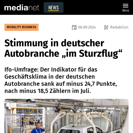
menu
NEWS
Menü
event
draw
06.09.2024
Redaktion
MOBILITY BUSINESS
Stimmung in deutscher
Autobranche „im Sturzflug“
Ifo-Umfrage: Der Indikator für das
Geschäftsklima in der deutschen
Autobranche sank auf minus 24,7 Punkte,
nach minus 18,5 Zählern im Juli.