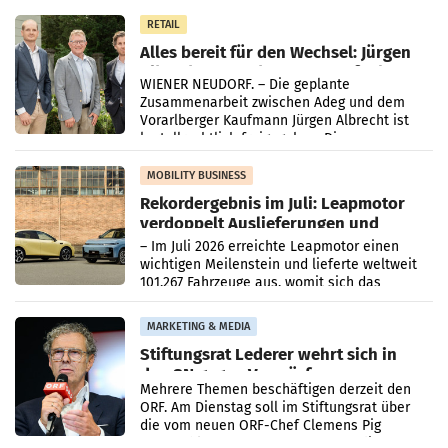
in Haag sowie im rund
RETAIL
Alles bereit für den Wechsel: Jürgen
Albrecht setzt ab 1.1.2027 auf Adeg
WIENER NEUDORF. – Die geplante
Zusammenarbeit zwischen Adeg und dem
Vorarlberger Kaufmann Jürgen Albrecht ist
kartellrechtlich freigegeben: Die
Bundeswettbewerbsbehörde und der
Bundeskartellanwalt
MOBILITY BUSINESS
Rekordergebnis im Juli: Leapmotor
verdoppelt Auslieferungen und
überschreitet die 100.000er-Marke
– Im Juli 2026 erreichte Leapmotor einen
wichtigen Meilenstein und lieferte weltweit
101.267 Fahrzeuge aus, womit sich das
Ergebnis gegenüber Juli 2025 mehr als
verdoppelte (+102
MARKETING & MEDIA
Stiftungsrat Lederer wehrt sich in
den SN gegen Vorwürfe
Mehrere Themen beschäftigen derzeit den
ORF. Am Dienstag soll im Stiftungsrat über
die vom neuen ORF-Chef Clemens Pig
vorgeschlagenen Besetzungen für die