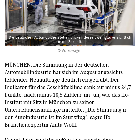
Die deutschen Automobilhersteller blicken derzeit wenig zuversichtlich
in die Zukunft.
© Volkswagen
MÜNCHEN. Die Stimmung in der deutschen
Automobilindustrie hat sich im August angesichts
fehlender Neuaufträge deutlich eingetrübt. Der
Indikator für das Geschäftsklima sank auf minus 24,7
Punkte, nach minus 18,5 Zählern im Juli, wie das Ifo-
Institut mit Sitz in München zu seiner
Unternehmensumfrage mitteilte. „Die Stimmung in
der Autoindustrie ist im Sturzflug“, sagte Ifo-
Branchenexpertin Anita Wölfl.
Grund dafür sind die äußerst pessimistischen