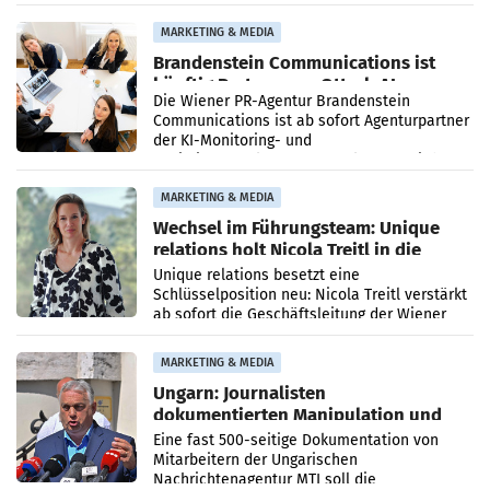
Direktionen abgestimmt werden.
MARKETING & MEDIA
Brandenstein Communications ist
künftig Partner von OtterlyAI
Die Wiener PR-Agentur Brandenstein
Communications ist ab sofort Agenturpartner
der KI-Monitoring- und
Optimierungsplattform OtterlyAI. Damit baut
die Agentur ihr Leistungsportfolio
MARKETING & MEDIA
Wechsel im Führungsteam: Unique
relations holt Nicola Treitl in die
Geschäftsleitung
Unique relations besetzt eine
Schlüsselposition neu: Nicola Treitl verstärkt
ab sofort die Geschäftsleitung der Wiener
PR-Agentur an der Seite von Josef Kalina und
Anna Kalina-Mahr.
MARKETING & MEDIA
Ungarn: Journalisten
dokumentierten Manipulation und
Zensur
Eine fast 500-seitige Dokumentation von
Mitarbeitern der Ungarischen
Nachrichtenagentur MTI soll die