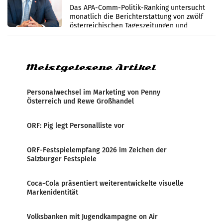
im Juli
Das APA-Comm-Politik-Ranking untersucht
monatlich die Berichterstattung von zwölf
österreichischen Tageszeitungen und
analysiert, welche Politikerinnen und
Politiker Österreichs die
Meistgelesene Artikel
Personalwechsel im Marketing von Penny
Österreich und Rewe Großhandel
ORF: Pig legt Personalliste vor
ORF-Festspielempfang 2026 im Zeichen der
Salzburger Festspiele
Coca-Cola präsentiert weiterentwickelte visuelle
Markenidentität
Volksbanken mit Jugendkampagne on Air