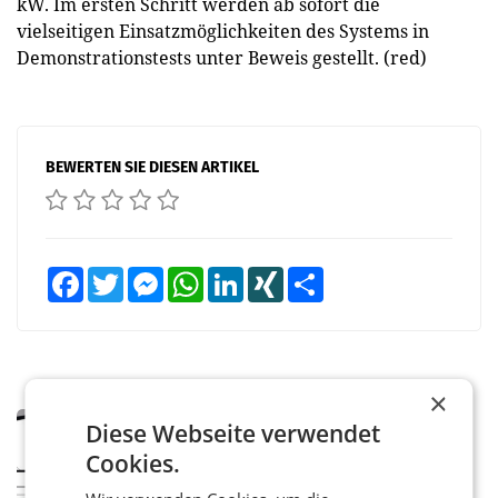
kW. Im ersten Schritt werden ab sofort die
vielseitigen Einsatzmöglichkeiten des Systems in
Demonstrationstests unter Beweis gestellt. (red)
BEWERTEN SIE DIESEN ARTIKEL
Facebook
Twitter
Messenger
WhatsApp
LinkedIn
XING
Teilen
×
MARKETING & MEDIA
Diese Webseite verwendet
Pilnacek-U-Ausschuss - Presserat
Cookies.
fordert sensible Berichterstattung
WIEN Der Presserat fordert Medienvertreter