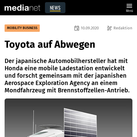
menu
NEWS
Menü
event
draw
10.09.2020
Redaktion
MOBILITY BUSINESS
Toyota auf Abwegen
Der japanische Automobilhersteller hat mit
Honda eine mobile Ladestation entwickelt
und forscht gemeinsam mit der japanishen
Aerospace Exploration Agency an einem
Mondfahrzeug mit Brennstoffzellen-Antrieb.