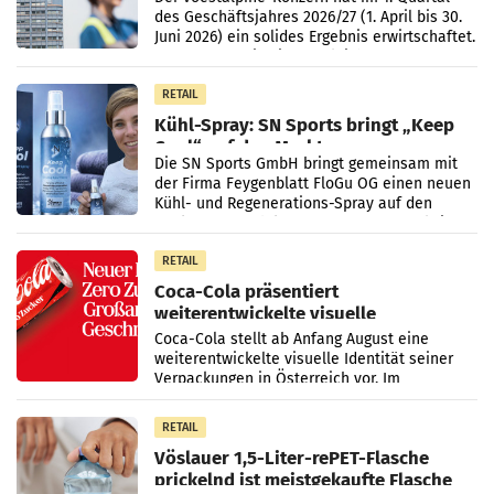
des Geschäftsjahres 2026/27 (1. April bis 30.
Juni 2026) ein solides Ergebnis erwirtschaftet.
Der Umsatz stieg im Vergleich zur
Vorjahresperiode
RETAIL
Kühl-Spray: SN Sports bringt „Keep
Cool“ auf den Markt
Die SN Sports GmbH bringt gemeinsam mit
der Firma Feygenblatt FloGu OG einen neuen
Kühl- und Regenerations-Spray auf den
Markt. Das Produkt namens „Keep Cool“ ist zu
100 Prozent
RETAIL
Coca-Cola präsentiert
weiterentwickelte visuelle
Markenidentität
Coca-Cola stellt ab Anfang August eine
weiterentwickelte visuelle Identität seiner
Verpackungen in Österreich vor. Im
Mittelpunkt des Redesigns stehen zentrale
Gestaltungselemente
RETAIL
Vöslauer 1,5-Liter-rePET-Flasche
prickelnd ist meistgekaufte Flasche