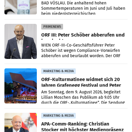
Österreichs
BAD VÖSLAU. Die anhaltend hohen
Sommertemperaturen im Juni und Juli haben
beim niederösterreichischen
Getränkehersteller Vöslauer zu deutlichen
Absatzzuwächsen geführt. Während
PRIMENEWS
ORF III: Peter Schöber abberufen und
beurlaubt
WIEN ORF-III-Co-Geschäftsführer Peter
Schöber ist wegen Compliance-Vorwürfen
abberufen und beurlaubt worden. Der ORF
bestätigte gegenüber der APA entsprechende
Medienberichte.
MARKETING & MEDIA
ORF-Kulturmatinee widmet sich 20
Jahren Grafenegg Festival und Peter
Simonischek
Am Sonntag, dem 9. August 2026, begleitet
Lillian Moschen das Publikum ab 9.05 Uhr
durch die ORF-„Kulturmatinee“. Die Sendung
startet mit der Dokumentation „20 Jahre
Grafenegg
MARKETING & MEDIA
APA-Comm-Ranking: Christian
Stocker mit höchster Medienpräsenz