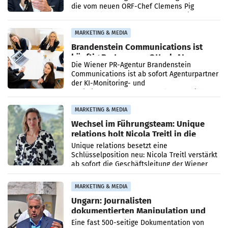
die vom neuen ORF-Chef Clemens Pig
vorgeschlagenen Besetzungen für die
Direktionen abgestimmt werden.
MARKETING & MEDIA
Brandenstein Communications ist
künftig Partner von OtterlyAI
Die Wiener PR-Agentur Brandenstein
Communications ist ab sofort Agenturpartner
der KI-Monitoring- und
Optimierungsplattform OtterlyAI. Damit baut
die Agentur ihr Leistungsportfolio
MARKETING & MEDIA
Wechsel im Führungsteam: Unique
relations holt Nicola Treitl in die
Geschäftsleitung
Unique relations besetzt eine
Schlüsselposition neu: Nicola Treitl verstärkt
ab sofort die Geschäftsleitung der Wiener
PR-Agentur an der Seite von Josef Kalina und
Anna Kalina-Mahr.
MARKETING & MEDIA
Ungarn: Journalisten
dokumentierten Manipulation und
Zensur
Eine fast 500-seitige Dokumentation von