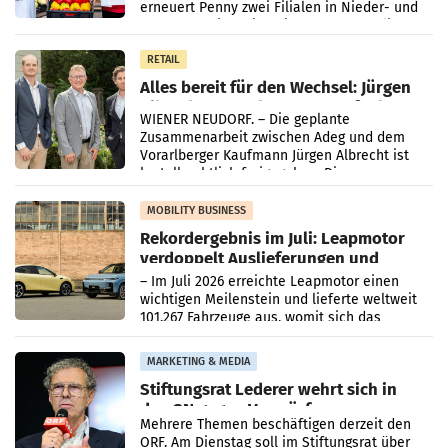
erneuert Penny zwei Filialen in Nieder- und
Oberösterreich. Die beiden Standorte liegen
in Haag sowie im rund
RETAIL
Alles bereit für den Wechsel: Jürgen
Albrecht setzt ab 1.1.2027 auf Adeg
WIENER NEUDORF. – Die geplante
Zusammenarbeit zwischen Adeg und dem
Vorarlberger Kaufmann Jürgen Albrecht ist
kartellrechtlich freigegeben: Die
Bundeswettbewerbsbehörde und der
Bundeskartellanwalt
MOBILITY BUSINESS
Rekordergebnis im Juli: Leapmotor
verdoppelt Auslieferungen und
überschreitet die 100.000er-Marke
– Im Juli 2026 erreichte Leapmotor einen
wichtigen Meilenstein und lieferte weltweit
101.267 Fahrzeuge aus, womit sich das
Ergebnis gegenüber Juli 2025 mehr als
verdoppelte (+102
MARKETING & MEDIA
Stiftungsrat Lederer wehrt sich in
den SN gegen Vorwürfe
Mehrere Themen beschäftigen derzeit den
ORF. Am Dienstag soll im Stiftungsrat über