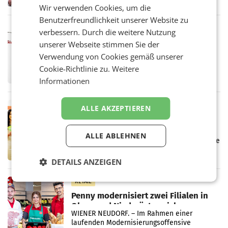
von 1.544,0 Mio. EUR erwirtschaftet, was
Wir verwenden Cookies, um die
einem Plus von 3,8 Prozent gegenüber dem
Benutzerfreundlichkeit unserer Website zu
Vergleichszeitraum
MARKETING & MEDIA
verbessern. Durch die weitere Nutzung
ProSiebenSat.1 spart und macht
unserer Webseite stimmen Sie der
überraschend viel Gewinn
Verwendung von Cookies gemäß unserer
UNTERFÖHRING/MAILAND/AMSTERDAM. Der
Cookie-Richtlinie zu.
Weitere
Fernsehkonzern ProSiebenSat.1 hat im
Frühjahr dank Kostensenkungen operativ
Informationen
wieder Gewinn gemacht und die
Markterwartung deutlich übertroffen.
RETAIL
ALLE AKZEPTIEREN
Eine Bühne für Zirkularität: ARA und
Müller informieren am POS über
ALLE ABLEHNEN
Kreislauffähigkeit
Über den gesamten August hinweg rücken die
Altstoff Recycling Austria AG (ARA) und der
Handelskonzern Müller die Initiative
DETAILS ANZEIGEN
„Kreislauf-Helden“ in allen österreichischen
Müller-Filialen
RETAIL
Penny modernisiert zwei Filialen in
Ober- und Niederösterreich
WIENER NEUDORF. – Im Rahmen einer
laufenden Modernisierungsoffensive