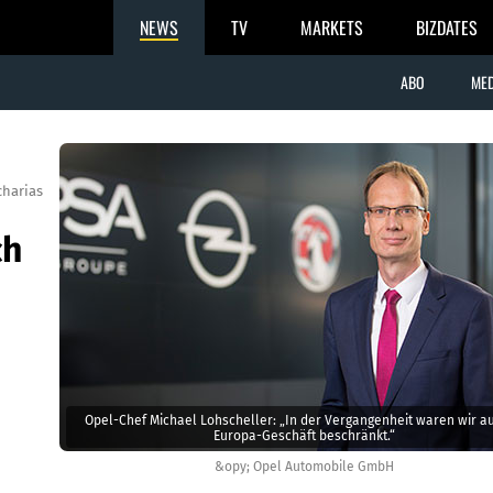
NEWS
TV
MARKETS
BIZDATES
ABO
MED
charias
ch
Opel-Chef Michael Lohscheller: „In der Vergangenheit waren wir au
Europa-Geschäft beschränkt.“
&opy; Opel Automobile GmbH