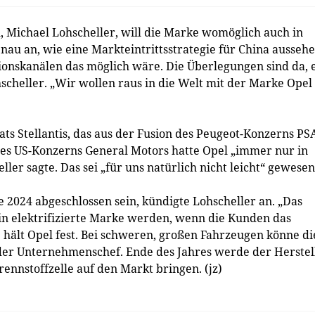
Michael Lohscheller, will die Marke womöglich auch in
nau an, wie eine Markteintrittsstrategie für China ausseh
ionskanälen das möglich wäre. Die Überlegungen sind da, 
scheller. „Wir wollen raus in die Welt mit der Marke Opel 
ts Stellantis, das aus der Fusion des Peugeot-Konzerns PS
r des US-Konzerns General Motors hatte Opel „immer nur in
er sagte. Das sei „für uns natürlich nicht leicht“ gewesen
e 2024 abgeschlossen sein, kündigte Lohscheller an. „Das
in elektrifizierte Marke werden, wenn die Kunden das
 hält Opel fest. Bei schweren, großen Fahrzeugen könne di
e der Unternehmenschef. Ende des Jahres werde der Herstel
rennstoffzelle auf den Markt bringen. (jz)