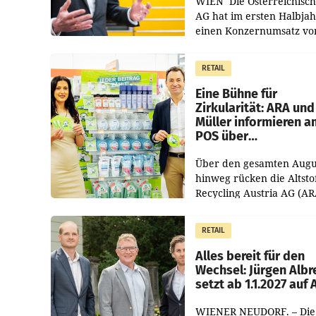
WIEN Die Österreichisch
AG hat im ersten Halbja
einen Konzernumsatz vo
1.544,0 Mio. EUR
erwirtschaftet, was eine
RETAIL
von 3,8 Prozent gegenüb
dem Vergleichszeitraum
Eine Bühne für
Zirkularität: ARA und
Müller informieren a
POS über
Kreislauffähigkeit
Über den gesamten Augu
hinweg rücken die Altsto
Recycling Austria AG (AR
und der Handelskonzern
Müller die Initiative „Krei
RETAIL
Helden“ in allen
österreichischen Müller-F
Alles bereit für den
Wechsel: Jürgen Albr
setzt ab 1.1.2027 auf
WIENER NEUDORF. – Die