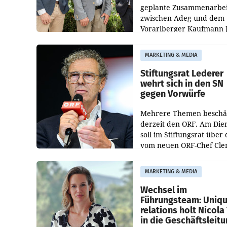
geplante Zusammenarbei
zwischen Adeg und dem
Vorarlberger Kaufmann 
Albrecht ist kartellrechtl
freigegeben: Die
MARKETING & MEDIA
Bundeswettbewerbsbeh
und der Bundeskartellan
Stiftungsrat Lederer
wehrt sich in den SN
gegen Vorwürfe
Mehrere Themen beschä
derzeit den ORF. Am Die
soll im Stiftungsrat über 
vom neuen ORF-Chef Cl
Pig vorgeschlagenen
Besetzungen für die
MARKETING & MEDIA
Direktionen abgestimmt
werden.
Wechsel im
Führungsteam: Uniq
relations holt Nicola 
in die Geschäftsleit