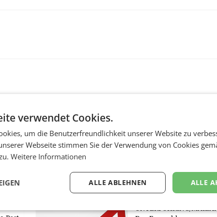
ite verwendet Cookies.
okies, um die Benutzerfreundlichkeit unserer Website zu verbes
unserer Webseite stimmen Sie der Verwendung von Cookies gem
MARKETING & MEDIA
 zu.
Weitere Informationen
:
ProSiebenSat.1 spar
n
macht überraschend 
EIGEN
ALLE ABLEHNEN
ALLE A
achem
Gewinn
UNTERFÖHRING/MAILA