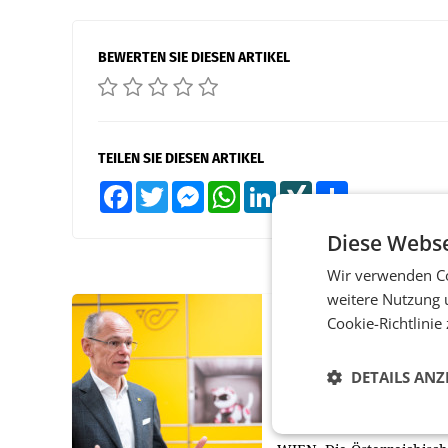
BEWERTEN SIE DIESEN ARTIKEL
TEILEN SIE DIESEN ARTIKEL
Facebook
Twitter
Messenger
WhatsApp
LinkedIn
XING
Teilen
Diese Webse
Wir verwenden Co
weitere Nutzung 
PRIMENEWS
Cookie-Richtlinie
Österreichische Post
Umsatzplus im erste
DETAILS ANZ
Halbjahr trotz schw
Briefgeschäft