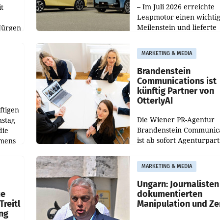
– Im Juli 2026 erreichte
t
Leapmotor einen wichti
Meilenstein und lieferte
Jürgen
weltweit 101.267 Fahrze
ich
aus, womit sich das Erge
MARKETING & MEDIA
gegenüber Juli 2025 meh
örde
verdoppelte (+102
walt
Brandenstein
Communications ist
künftig Partner von
OtterlyAI
ftigen
Die Wiener PR-Agentur
nstag
Brandenstein Communica
die
ist ab sofort Agenturpar
emens
der KI-Monitoring- und
Optimierungsplattform
MARKETING & MEDIA
OtterlyAI. Damit baut di
Agentur ihr Leistungspor
Ungarn: Journalisten
ue
dokumentierten
Treitl
Manipulation und Ze
ung