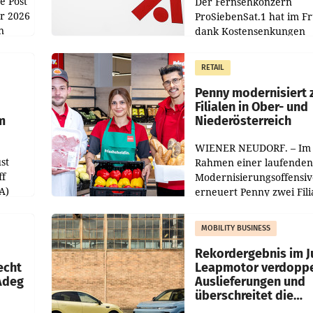
e Post
Der Fernsehkonzern
hr 2026
ProSiebenSat.1 hat im F
n
dank Kostensenkungen
operativ wieder Gewinn
m Plus
gemacht und die
RETAIL
er
Markterwartung deutlic
übertroffen.
Penny modernisiert 
Filialen in Ober- und
m
Niederösterreich
WIENER NEUDORF. – Im
st
Rahmen einer laufenden
ff
Modernisierungsoffensiv
A)
erneuert Penny zwei Fili
Nieder- und Oberösterre
slauf-
Die beiden Standorte lie
MOBILITY BUSINESS
Haag sowie im rund
ilialen
Rekordergebnis im Ju
echt
Leapmotor verdoppe
 Adeg
Auslieferungen und
überschreitet die
100.000er-Marke