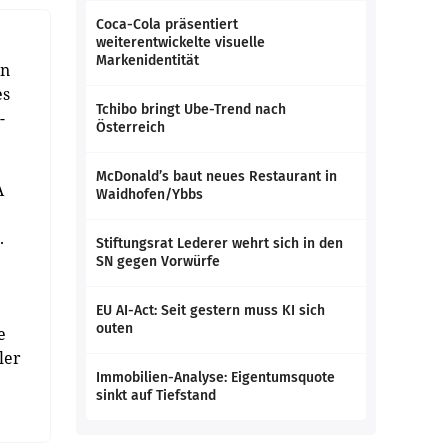
Coca-Cola präsentiert
weiterentwickelte visuelle
Markenidentität
en
es
Tchibo bringt Ube-Trend nach
-
Österreich
McDonald’s baut neues Restaurant in
A
Waidhofen/Ybbs
.
Stiftungsrat Lederer wehrt sich in den
SN gegen Vorwürfe
EU AI-Act: Seit gestern muss KI sich
outen
e
ler
Immobilien-Analyse: Eigentumsquote
sinkt auf Tiefstand