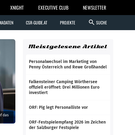
XNIGHT
EXECUTIVE CLUB
NEWSLETTER
search
IADATEN
CSR-GUIDE.AT
PROJEKTE
SUCHE
Meistgelesene Artikel
Personalwechsel im Marketing von
Penny Österreich und Rewe Großhandel
Falkensteiner Camping Wörthersee
offiziell eröffnet: Drei Millionen Euro
investiert
ORF: Pig legt Personalliste vor
f das
ORF-Festspielempfang 2026 im Zeichen
der Salzburger Festspiele