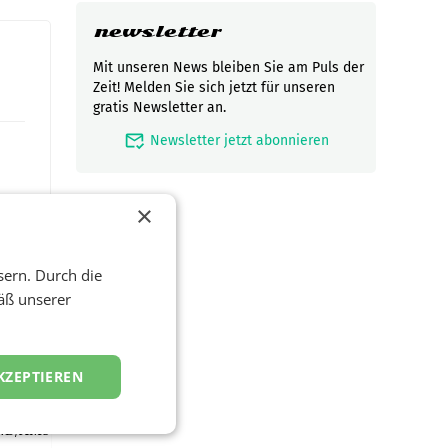
newsletter
Mit unseren News bleiben Sie am Puls der
Zeit! Melden Sie sich jetzt für unseren
gratis Newsletter an.
mark_email_read
Newsletter jetzt abonnieren
×
sern. Durch die
äß unserer
t und
viel
KZEPTIEREN
ND/AMSTERDAM.