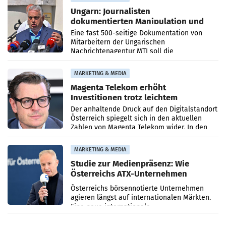
Ungarn: Journalisten
dokumentierten Manipulation und
Zensur
Eine fast 500-seitige Dokumentation von
Mitarbeitern der Ungarischen
Nachrichtenagentur MTI soll die
systematische Nachrichten-Manipulation und
Zensur bei der Agentur während der Zeit
MARKETING & MEDIA
Magenta Telekom erhöht
Investitionen trotz leichtem
Umsatzrückgang
Der anhaltende Druck auf den Digitalstandort
Österreich spiegelt sich in den aktuellen
Zahlen von Magenta Telekom wider. In den
ersten sechs Monaten des laufenden Jahres
verzeichnete
MARKETING & MEDIA
Studie zur Medienpräsenz: Wie
Österreichs ATX-Unternehmen
international wahrgenommen
Österreichs börsennotierte Unternehmen
werden
agieren längst auf internationalen Märkten.
Eine neue internationale
Medienresonanzanalyse untersucht die
weltweite Berichterstattung über