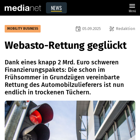
menu
NEWS
Menü
event
draw
05.09.2025
Redaktion
MOBILITY BUSINESS
Webasto-Rettung geglückt
Dank eines knapp 2 Mrd. Euro schweren
Finanzierungspakets: Die schon im
Frühsommer in Grundzügen vereinbarte
Rettung des Automobilzulieferers ist nun
endlich in trockenen Tüchern.