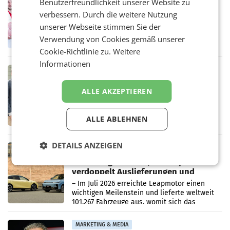
Benutzerfreundlichkeit unserer Website zu
Penny modernisiert zwei Filialen in
verbessern. Durch die weitere Nutzung
Ober- und Niederösterreich
WIENER NEUDORF. – Im Rahmen einer
unserer Webseite stimmen Sie der
laufenden Modernisierungsoffensive
Verwendung von Cookies gemäß unserer
erneuert Penny zwei Filialen in Nieder- und
Cookie-Richtlinie zu.
Weitere
Oberösterreich. Die beiden Standorte liegen
in Haag sowie im rund
Informationen
RETAIL
Alles bereit für den Wechsel: Jürgen
ALLE AKZEPTIEREN
Albrecht setzt ab 1.1.2027 auf Adeg
WIENER NEUDORF. – Die geplante
Zusammenarbeit zwischen Adeg und dem
ALLE ABLEHNEN
Vorarlberger Kaufmann Jürgen Albrecht ist
kartellrechtlich freigegeben: Die
Bundeswettbewerbsbehörde und der
DETAILS ANZEIGEN
Bundeskartellanwalt
MOBILITY BUSINESS
Rekordergebnis im Juli: Leapmotor
verdoppelt Auslieferungen und
überschreitet die 100.000er-Marke
– Im Juli 2026 erreichte Leapmotor einen
wichtigen Meilenstein und lieferte weltweit
101.267 Fahrzeuge aus, womit sich das
Ergebnis gegenüber Juli 2025 mehr als
verdoppelte (+102
MARKETING & MEDIA