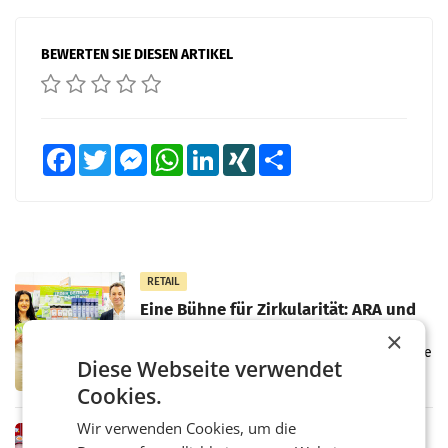
BEWERTEN SIE DIESEN ARTIKEL
Facebook
Twitter
Messenger
WhatsApp
LinkedIn
XING
Teilen
RETAIL
Eine Bühne für Zirkularität: ARA und
Müller informieren am POS über
×
Kreislauffähigkeit
Über den gesamten August hinweg rücken die
Diese Webseite verwendet
Altstoff Recycling Austria AG (ARA) und der
Handelskonzern Müller die Initiative
Cookies.
„Kreislauf-Helden“ in allen österreichischen
Müller-Filialen
Wir verwenden Cookies, um die
RETAIL