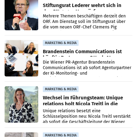
Stiftungsrat Lederer wehrt sich in
den SN gegen Vorwürfe
Mehrere Themen beschäftigen derzeit den
ORF. Am Dienstag soll im Stiftungsrat über
die vom neuen ORF-Chef Clemens Pig
vorgeschlagenen Besetzungen für die
Direktionen abgestimmt werden.
MARKETING & MEDIA
Brandenstein Communications ist
künftig Partner von OtterlyAI
Die Wiener PR-Agentur Brandenstein
Communications ist ab sofort Agenturpartner
der KI-Monitoring- und
Optimierungsplattform OtterlyAI. Damit baut
die Agentur ihr Leistungsportfolio
MARKETING & MEDIA
Wechsel im Führungsteam: Unique
relations holt Nicola Treitl in die
Geschäftsleitung
Unique relations besetzt eine
Schlüsselposition neu: Nicola Treitl verstärkt
ab sofort die Geschäftsleitung der Wiener
PR-Agentur an der Seite von Josef Kalina und
Anna Kalina-Mahr.
MARKETING & MEDIA