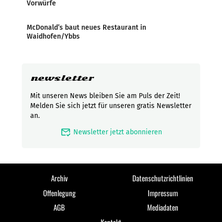
Vorwürfe
McDonald’s baut neues Restaurant in
Waidhofen/Ybbs
newsletter
Mit unseren News bleiben Sie am Puls der Zeit!
Melden Sie sich jetzt für unseren gratis Newsletter
an.
mark_email_read
Newsletter jetzt abonnieren
Archiv
Datenschutzrichtlinien
Offenlegung
Impressum
AGB
Mediadaten
Kontakt