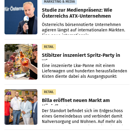
MARKETING & MEDIA
Studie zur Medienpräsenz: Wie
Österreichs ATX-Unternehmen
international wahrgenommen
Österreichs börsennotierte Unternehmen
werden
agieren längst auf internationalen Märkten.
Eine neue internationale
Medienresonanzanalyse untersucht die
weltweite Berichterstattung über
RETAIL
Stibitzer inszeniert Spritz-Party in
Wien
Eine inszenierte Lkw-Panne mit einem
Lieferwagen und hunderten herausfallenden
Kisten diente dabei als Ausgangspunkt:
Passanten wurden gebeten, beim Aufräumen
zu helfen, und erhielten
RETAIL
Billa eröffnet neuen Markt am
Küniglberg
Der Standort befindet sich im Erdgeschoss
eines Gemeindebaus und verbindet damit
Nahversorgung und Wohnen. Auf mehr als
330 m² Verkaufsfläche bietet Billa ein breites
Sortiment mit