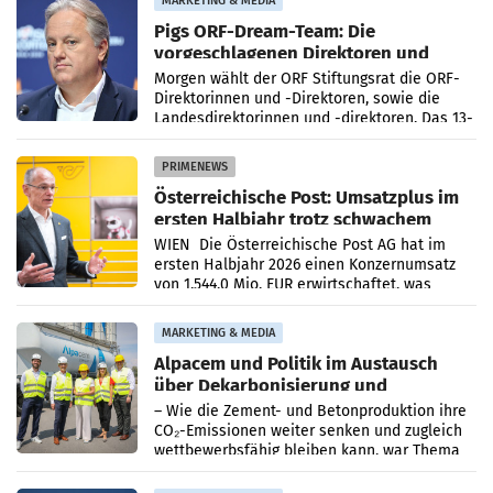
MARKETING & MEDIA
Pigs ORF-Dream-Team: Die
vorgeschlagenen Direktoren und
Direktorinnen
Morgen wählt der ORF Stiftungsrat die ORF-
Direktorinnen und -Direktoren, sowie die
Landesdirektorinnen und -direktoren. Das 13-
köpfige Wunschteam des ab 1. Jänner 2027
amtierenden
PRIMENEWS
Österreichische Post: Umsatzplus im
ersten Halbjahr trotz schwachem
Briefgeschäft
WIEN Die Österreichische Post AG hat im
ersten Halbjahr 2026 einen Konzernumsatz
von 1.544,0 Mio. EUR erwirtschaftet, was
einem Plus von 3,8 Prozent gegenüber dem
Vergleichszeitraum
MARKETING & MEDIA
Alpacem und Politik im Austausch
über Dekarbonisierung und
Energiepreise
– Wie die Zement- und Betonproduktion ihre
CO₂-Emissionen weiter senken und zugleich
wettbewerbsfähig bleiben kann, war Thema
eines Treffens zwischen Staatssekretärin
Elisabeth