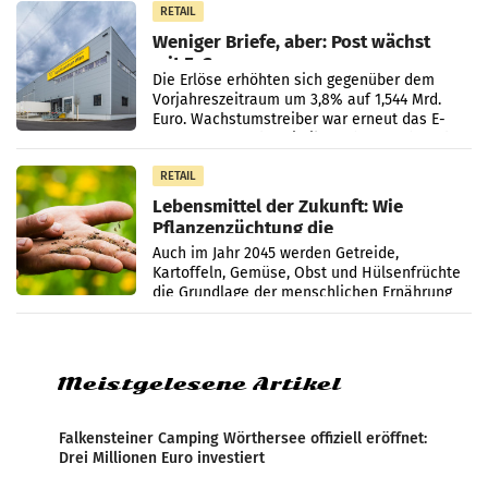
RETAIL
Weniger Briefe, aber: Post wächst
mit E-Commerce
Die Erlöse erhöhten sich gegenüber dem
Vorjahreszeitraum um 3,8% auf 1,544 Mrd.
Euro. Wachstumstreiber war erneut das E-
Commerce- und Logistikgeschäft, während
der Strukturwandel
RETAIL
Lebensmittel der Zukunft: Wie
Pflanzenzüchtung die
Ernährungssicherheit sichert
Auch im Jahr 2045 werden Getreide,
Kartoffeln, Gemüse, Obst und Hülsenfrüchte
die Grundlage der menschlichen Ernährung
bilden. Allerdings verändern sich die
Eigenschaften der Pflanzen
Meistgelesene Artikel
Falkensteiner Camping Wörthersee offiziell eröffnet:
Drei Millionen Euro investiert