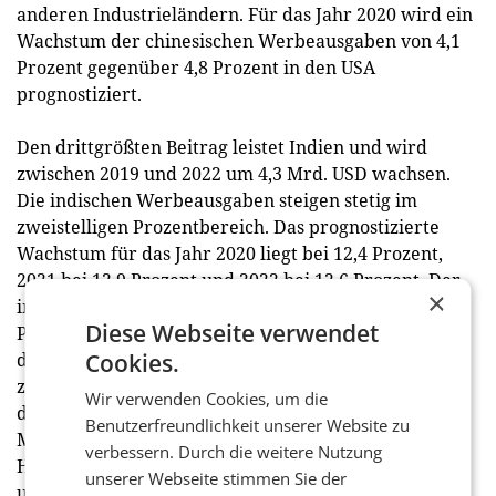
anderen Industrieländern. Für das Jahr 2020 wird ein
Wachstum der chinesischen Werbeausgaben von 4,1
Prozent gegenüber 4,8 Prozent in den USA
prognostiziert.
Den drittgrößten Beitrag leistet Indien und wird
zwischen 2019 und 2022 um 4,3 Mrd. USD wachsen.
Die indischen Werbeausgaben steigen stetig im
zweistelligen Prozentbereich. Das prognostizierte
Wachstum für das Jahr 2020 liegt bei 12,4 Prozent,
2021 bei 12,9 Prozent und 2022 bei 12,6 Prozent. Der
×
indische Werbemarkt verfügt über ein großes
Diese Webseite verwendet
Potenzial für langfristiges Wachstum und trägt in
diesem Jahr nur 0,3 Prozent zum BIP bei im Vergleich
Cookies.
zu 0,6 Prozent in China und 0,7 Prozent weltweit. Mit
Wir verwenden Cookies, um die
den derzeitigen Entwicklungsraten wird Indien bis
Benutzerfreundlichkeit unserer Website zu
Mitte der 2020er Jahre China als
verbessern. Durch die weitere Nutzung
Hauptwachstumsquelle in der Region Asien-Pazifik
unserer Webseite stimmen Sie der
und als zweitgrößte der Welt ablösen. Online-Videos