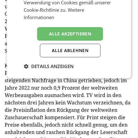
Verwendung von Cookies gemäß unserer
und Social Media führen weiterhin das Wachstum an
Cookie-Richtlinie zu.
Weitere
Online-Videos und soziale Medien bleiben zwischen
Informationen
2019 und 2022 die am schnellsten wachsenden
Werbekanäle und legen durchschnittlich um 16,6
ALLE AKZEPTIEREN
Prozent bzw. 13,8 Prozent pro Jahr zu, was vor allem
auf den anhaltenden Anstieg der Nutzung von
Smartphones zurückzuführen ist.
ALLE ABLEHNEN
Kino wird mit einem jährlichen Wachstum von 11,5
DETAILS ANZEIGEN
Prozent an dritter Stelle stehen, das von der
steigenden Nachfrage in China getrieben, jedoch im
Jahre 2022 nur noch 0,9 Prozent der weltweiten
Werbeausgaben ausmachen wird. TV wird in den
nächsten drei Jahren kein Wachstum verzeichnen, da
die Preisinflation den Rückgang der weltweiten
Zuschauerschaft kompensiert. Für Print steigen die
Preise ebenfalls, jedoch nicht schnell genug, um den
anhaltenden und raschen Rückgang der Leserschaft