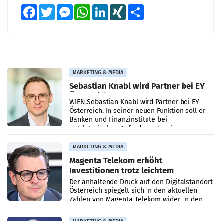
Facebook
Twitter
Messenger
WhatsApp
LinkedIn
XING
Teilen
MARKETING & MEDIA
Sebastian Knabl wird Partner bei EY
Österreich
WIEN.Sebastian Knabl wird Partner bei EY
Österreich. In seiner neuen Funktion soll er
Banken und Finanzinstitute bei
regulatorischen Anforderungen, im
Risikomanagement und bei
Transformationsprojekten
MARKETING & MEDIA
Magenta Telekom erhöht
Investitionen trotz leichtem
Umsatzrückgang
Der anhaltende Druck auf den Digitalstandort
Österreich spiegelt sich in den aktuellen
Zahlen von Magenta Telekom wider. In den
ersten sechs Monaten des laufenden Jahres
verzeichnete