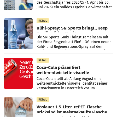
des Geschäftsjahres 2026/27 (1. April bis 30.
Juni 2026) ein solides Ergebnis erwirtschaftet.
Der Umsatz stieg im Vergleich zur
Vorjahresperiode
RETAIL
Kühl-Spray: SN Sports bringt „Keep
Cool“ auf den Markt
Die SN Sports GmbH bringt gemeinsam mit
der Firma Feygenblatt FloGu OG einen neuen
Kühl- und Regenerations-Spray auf den
Markt. Das Produkt namens „Keep Cool“ ist zu
100 Prozent
RETAIL
Coca-Cola präsentiert
weiterentwickelte visuelle
Markenidentität
Coca-Cola stellt ab Anfang August eine
weiterentwickelte visuelle Identität seiner
Verpackungen in Österreich vor. Im
Mittelpunkt des Redesigns stehen zentrale
Gestaltungselemente
RETAIL
Vöslauer 1,5-Liter-rePET-Flasche
prickelnd ist meistgekaufte Flasche