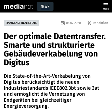
menu
NEWS
Menü
event
draw
06.07.2020
Redaktion
FINANCENET REAL:ESTATE
Der optimale Datentransfer.
Smarte und strukturierte
Gebäudeverkabelung von
Digitus
Die State-of-the-Art-Verkabelung von
Digitus berücksichtigt die neuen
Industriestandards IEEE802.3bt sowie 3at
und ermöglicht die Vernetzung von
Endgeräten bei gleichzeitiger
Energieversorgung.