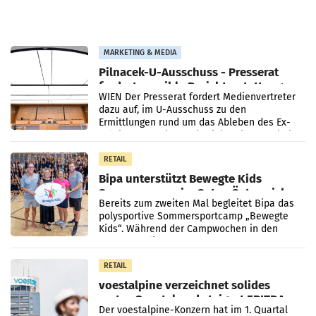
MARKETING & MEDIA
Pilnacek-U-Ausschuss - Presserat
fordert sensible Berichterstattung
WIEN Der Presserat fordert Medienvertreter
dazu auf, im U-Ausschuss zu den
Ermittlungen rund um das Ableben des Ex-
Sektionschefs im Justizministerium, Christian
Pilnacek, auf sensible
RETAIL
Bipa unterstützt Bewegte Kids
Sommercamps im Osten Österreichs
Bereits zum zweiten Mal begleitet Bipa das
polysportive Sommersportcamp „Bewegte
Kids“. Während der Campwochen in den
Monaten Juli und August versorgt das
Unternehmen Kinder sowie
RETAIL
voestalpine verzeichnet solides
erstes Quartal und steigert EBITDA
Der voestalpine-Konzern hat im 1. Quartal