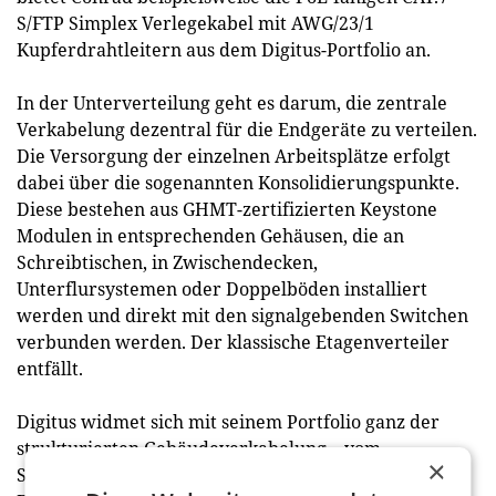
S/FTP Simplex Verlegekabel mit AWG/23/1
Kupferdrahtleitern aus dem Digitus-Portfolio an.
In der Unterverteilung geht es darum, die zentrale
Verkabelung dezentral für die Endgeräte zu verteilen.
Die Versorgung der einzelnen Arbeitsplätze erfolgt
dabei über die sogenannten Konsolidierungspunkte.
Diese bestehen aus GHMT-zertifizierten Keystone
Modulen in entsprechenden Gehäusen, die an
Schreibtischen, in Zwischendecken,
Unterflursystemen oder Doppelböden installiert
werden und direkt mit den signalgebenden Switchen
verbunden werden. Der klassische Etagenverteiler
entfällt.
Digitus widmet sich mit seinem Portfolio ganz der
strukturierten Gebäudeverkabelung – vom
×
Serverraum bis zum Arbeitsplatz und dem Endgerät.