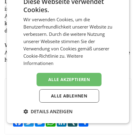
Diese Webseite verwendet
Die Komponenten sind flexibel einsetzbar, so dass
innerhalb der Gebäude und Systeme ohne großen
Cookies.
Aufwand Veränderungen vorgenommen werden
Wir verwenden Cookies, um die
können und die gesamte Infrastruktur entsprechend
Benutzerfreundlichkeit unserer Website zu
dem Bedarf angepasst werden kann.
verbessern. Durch die weitere Nutzung
unserer Webseite stimmen Sie der
Weitere Informationen über Digitus und das Conrad-
Verwendung von Cookies gemäß unserer
Angebot für professionelle Gebäudetechnik finden Sie
Cookie-Richtlinie zu.
Weitere
hier:
Conrad Link
Informationen
ALLE AKZEPTIEREN
BEWERTEN SIE DIESEN ARTIKEL
ALLE ABLEHNEN
DETAILS ANZEIGEN
Facebook
Twitter
Messenger
WhatsApp
LinkedIn
XING
Teilen