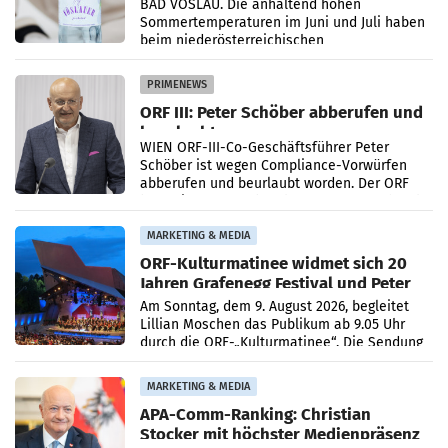
Österreichs
BAD VÖSLAU. Die anhaltend hohen
Sommertemperaturen im Juni und Juli haben
beim niederösterreichischen
Getränkehersteller Vöslauer zu deutlichen
Absatzzuwächsen geführt. Während
PRIMENEWS
ORF III: Peter Schöber abberufen und
beurlaubt
WIEN ORF-III-Co-Geschäftsführer Peter
Schöber ist wegen Compliance-Vorwürfen
abberufen und beurlaubt worden. Der ORF
bestätigte gegenüber der APA entsprechende
Medienberichte.
MARKETING & MEDIA
ORF-Kulturmatinee widmet sich 20
Jahren Grafenegg Festival und Peter
Simonischek
Am Sonntag, dem 9. August 2026, begleitet
Lillian Moschen das Publikum ab 9.05 Uhr
durch die ORF-„Kulturmatinee“. Die Sendung
startet mit der Dokumentation „20 Jahre
Grafenegg
MARKETING & MEDIA
APA-Comm-Ranking: Christian
Stocker mit höchster Medienpräsenz