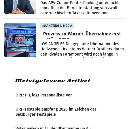
im Juli
Das APA-Comm-Politik-Ranking untersucht
monatlich die Berichterstattung von zwölf
österreichischen Tageszeitungen und
analysiert, welche Politikerinnen und
Politiker Österreichs die
MARKETING & MEDIA
Prozess zu Warner-Übernahme erst
im März 2027
LOS ANGELES Die geplante Übernahme des
Hollywood-Urgesteins Warner Brothers durch
den Rivalen Paramount wird noch lange in
der Schwebe bleiben. Eine Richterin setzte
den Prozess zu
Meistgelesene Artikel
ORF: Pig legt Personalliste vor
ORF-Festspielempfang 2026 im Zeichen der
Salzburger Festspiele
Volksbanken mit Jugendkampagne on Air