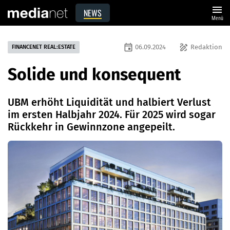
menu
NEWS
Menü
event
draw
06.09.2024
Redaktion
FINANCENET REAL:ESTATE
Solide und konsequent
UBM erhöht Liquidität und halbiert Verlust
im ersten Halbjahr 2024. Für 2025 wird sogar
Rückkehr in Gewinnzone angepeilt.