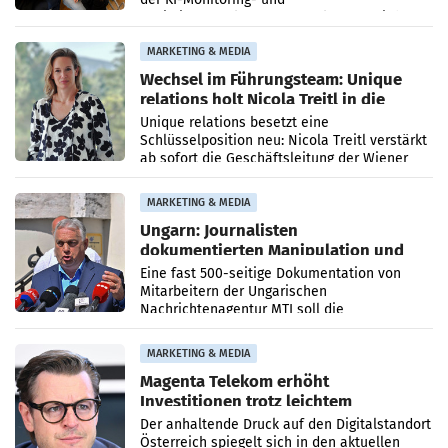
Optimierungsplattform OtterlyAI. Damit baut
die Agentur ihr Leistungsportfolio
MARKETING & MEDIA
Wechsel im Führungsteam: Unique
relations holt Nicola Treitl in die
Geschäftsleitung
Unique relations besetzt eine
Schlüsselposition neu: Nicola Treitl verstärkt
ab sofort die Geschäftsleitung der Wiener
PR-Agentur an der Seite von Josef Kalina und
Anna Kalina-Mahr.
MARKETING & MEDIA
Ungarn: Journalisten
dokumentierten Manipulation und
Zensur
Eine fast 500-seitige Dokumentation von
Mitarbeitern der Ungarischen
Nachrichtenagentur MTI soll die
systematische Nachrichten-Manipulation und
Zensur bei der Agentur während der Zeit
MARKETING & MEDIA
Magenta Telekom erhöht
Investitionen trotz leichtem
Umsatzrückgang
Der anhaltende Druck auf den Digitalstandort
Österreich spiegelt sich in den aktuellen