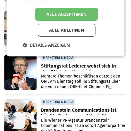
kartellrechtlich freigegeben: Die
Bundeswettbewerbsbehörde und der
Bundeskartellanwalt
ALLE AKZEPTIEREN
MOBILITY BUSINESS
Rekordergebnis im Juli: Leapmotor
verdoppelt Auslieferungen und
ALLE ABLEHNEN
überschreitet die 100.000er-Marke
– Im Juli 2026 erreichte Leapmotor einen
wichtigen Meilenstein und lieferte weltweit
DETAILS ANZEIGEN
101.267 Fahrzeuge aus, womit sich das
Ergebnis gegenüber Juli 2025 mehr als
verdoppelte (+102
MARKETING & MEDIA
Stiftungsrat Lederer wehrt sich in
den SN gegen Vorwürfe
Mehrere Themen beschäftigen derzeit den
ORF. Am Dienstag soll im Stiftungsrat über
die vom neuen ORF-Chef Clemens Pig
vorgeschlagenen Besetzungen für die
Direktionen abgestimmt werden.
MARKETING & MEDIA
Brandenstein Communications ist
künftig Partner von OtterlyAI
Die Wiener PR-Agentur Brandenstein
Communications ist ab sofort Agenturpartner
der KI-Monitoring- und