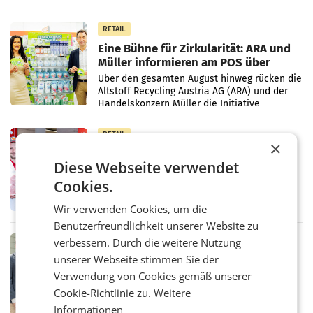
RETAIL
Eine Bühne für Zirkularität: ARA und
Müller informieren am POS über
Kreislauffähigkeit
Über den gesamten August hinweg rücken die
Altstoff Recycling Austria AG (ARA) und der
Handelskonzern Müller die Initiative
„Kreislauf-Helden“ in allen österreichischen
Müller-Filialen
RETAIL
×
Penny modernisiert zwei Filialen in
Diese Webseite verwendet
Ober- und Niederösterreich
WIENER NEUDORF. – Im Rahmen einer
Cookies.
laufenden Modernisierungsoffensive
erneuert Penny zwei Filialen in Nieder- und
Wir verwenden Cookies, um die
Oberösterreich. Die beiden Standorte liegen
Benutzerfreundlichkeit unserer Website zu
in Haag sowie im rund
verbessern. Durch die weitere Nutzung
RETAIL
unserer Webseite stimmen Sie der
Alles bereit für den Wechsel: Jürgen
Albrecht setzt ab 1.1.2027 auf Adeg
Verwendung von Cookies gemäß unserer
WIENER NEUDORF. – Die geplante
Cookie-Richtlinie zu.
Weitere
Zusammenarbeit zwischen Adeg und dem
Vorarlberger Kaufmann Jürgen Albrecht ist
Informationen