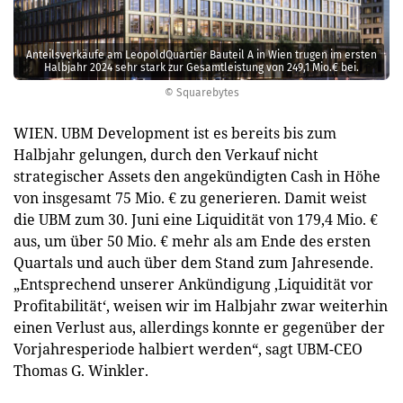
Anteilsverkäufe am LeopoldQuartier Bauteil A in Wien trugen im ersten
Halbjahr 2024 sehr stark zur Gesamtleistung von 249,1 Mio.€ bei.
© Squarebytes
WIEN. UBM Development ist es bereits bis zum
Halbjahr gelungen, durch den Verkauf nicht
strategischer Assets den angekündigten Cash in Höhe
von insgesamt 75 Mio. € zu generieren. Damit weist
die UBM zum 30. Juni eine Liquidität von 179,4 Mio. €
aus, um über 50 Mio. € mehr als am Ende des ersten
Quartals und auch über dem Stand zum Jahresende.
„Entsprechend unserer Ankündigung ‚Liquidität vor
Profitabilität‘, weisen wir im Halbjahr zwar weiterhin
einen Verlust aus, allerdings konnte er gegenüber der
Vorjahresperiode halbiert werden“, sagt UBM-CEO
Thomas G. Winkler.