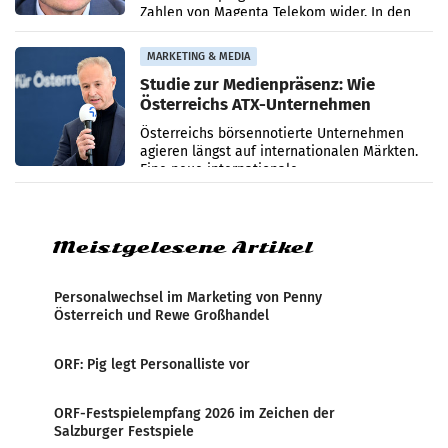
Zahlen von Magenta Telekom wider. In den
ersten sechs Monaten des laufenden Jahres
verzeichnete
MARKETING & MEDIA
Studie zur Medienpräsenz: Wie
Österreichs ATX-Unternehmen
international wahrgenommen
Österreichs börsennotierte Unternehmen
werden
agieren längst auf internationalen Märkten.
Eine neue internationale
Medienresonanzanalyse untersucht die
weltweite Berichterstattung über
Meistgelesene Artikel
Personalwechsel im Marketing von Penny
Österreich und Rewe Großhandel
ORF: Pig legt Personalliste vor
ORF-Festspielempfang 2026 im Zeichen der
Salzburger Festspiele