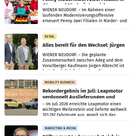
Ober- und Niederösterreich
WIENER NEUDORF. – Im Rahmen einer
laufenden Modernisierungsoffensive
erneuert Penny zwei Filialen in Nieder- und
Oberösterreich. Die beiden Standorte liegen
in Haag sowie im rund
RETAIL
Alles bereit für den Wechsel: Jürgen
Albrecht setzt ab 1.1.2027 auf Adeg
WIENER NEUDORF. – Die geplante
Zusammenarbeit zwischen Adeg und dem
Vorarlberger Kaufmann Jürgen Albrecht ist
kartellrechtlich freigegeben: Die
Bundeswettbewerbsbehörde und der
Bundeskartellanwalt
MOBILITY BUSINESS
Rekordergebnis im Juli: Leapmotor
verdoppelt Auslieferungen und
überschreitet die 100.000er-Marke
– Im Juli 2026 erreichte Leapmotor einen
wichtigen Meilenstein und lieferte weltweit
101.267 Fahrzeuge aus, womit sich das
Ergebnis gegenüber Juli 2025 mehr als
verdoppelte (+102
MARKETING & MEDIA