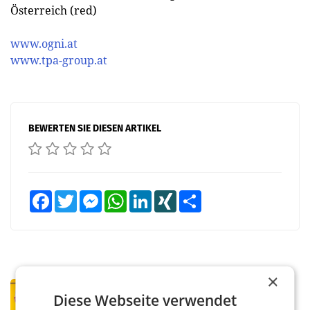
Österreich (red)
www.ogni.at
www.tpa-group.at
BEWERTEN SIE DIESEN ARTIKEL
Facebook
Twitter
Messenger
WhatsApp
LinkedIn
XING
Teilen
×
PRIMENEWS
Diese Webseite verwendet
Österreichische Post: Umsatzplus im